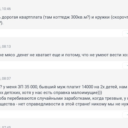
, 10:46
ь дорогая квартплата (там коттедж 300кв.м?) и кружки (скорочт
).
, 08:13
не мясо ,денег не хватает еще и потому, что не умеют вести х
, 08:07
? у меня ЗП 35 000, бывший муж платит 14000 на 2х детей, нам
 детских, хотя у нас есть справка малоимущие)))

оба перебиваются случайными заработками, когда трезвые, у н
щества - нет справедливости в этой стране! никому мы не ну
, 07:45