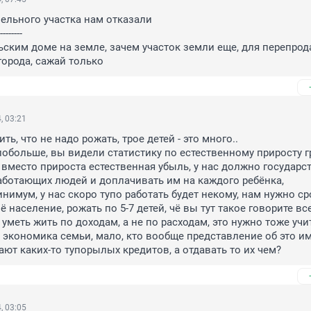
ельного участка нам отказали

--------

ьским доме на земле, зачем участок земли еще, для перепрода
города, сажай только
, 03:21
ть, что не надо рожать, трое детей - это много..

обольше, вы видели статистику по естественному приросту г
м вместо прироста естественная убыль, у нас должно государст
ботающих людей и доплачивать им на каждого ребёнка, 
имум, у нас скоро тупо работать будет некому, нам нужно ср
 население, рожать по 5-7 детей, чё вы тут такое говорите все?
 уметь жить по доходам, а не по расходам, это нужно тоже учить
- экономика семьи, мало, кто вообще представление об это име
ают каких-то тупорылых кредитов, а отдавать то их чем?
, 03:05