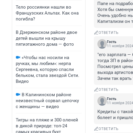
Папе на подрабо
Тело россиянки нашли во
Хотя бы сменную
Французских Альпах. Как она
Очень удобно ныт
погибла?
Капитализм он т
В Дзержинском районе двое
ОТВЕТИТЬ
детей вышли на крышу
Гость
пятиэтажного дома — фото
11 ноября 2024
"его зарплата — 
«Чтобы нас носили на
тогда ЗП в районе
ручках, мы любим»: нерпа
Посмотрел цены 
Сергеевна, которую спасли
выхода артистов.
бельком, стала звездой Сети.
Зачем так врать 
Видео
ОТВЕТИТЬ
В Калининском районе
Гость
неизвестный сорвал цепочку
11 ноября 2024
с женщины — видео
Кредиты с такой 
болеет и пришло
Тигры на пляже и 300 оленей
в дикой природе: топ-24
ОТВЕТИТЬ
самых красивых бухт