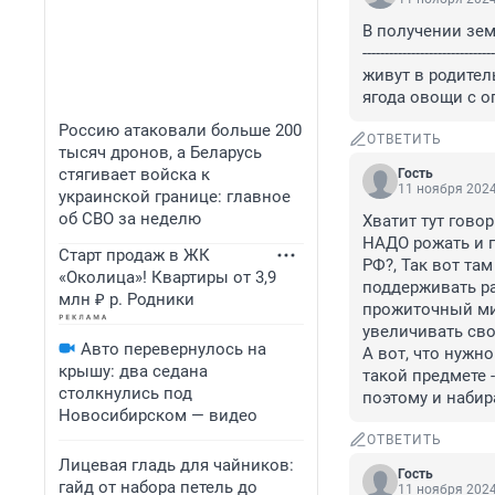
В получении зем
------------------------------
живут в родител
ягода овощи с о
Россию атаковали больше 200
ОТВЕТИТЬ
тысяч дронов, а Беларусь
стягивает войска к
Гость
11 ноября 2024
украинской границе: главное
об СВО за неделю
Хватит тут говори
НАДО рожать и п
Старт продаж в ЖК
РФ?, Так вот та
«Околица»! Квартиры от 3,9
поддерживать ра
млн ₽ р. Родники
прожиточный мин
увеличивать своё
Авто перевернулось на
А вот, что нужно
крышу: два седана
такой предмете 
столкнулись под
поэтому и набир
Новосибирском — видео
ОТВЕТИТЬ
Лицевая гладь для чайников:
Гость
гайд от набора петель до
11 ноября 2024