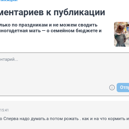
БЛИКАЦИИ
ментариев к публикации
лько по праздникам и не можем сводить
 многодетная мать — о семейном бюджете и
Отп
 15:41
о Сперва надо думать.а потом рожать . как и на что кормить и