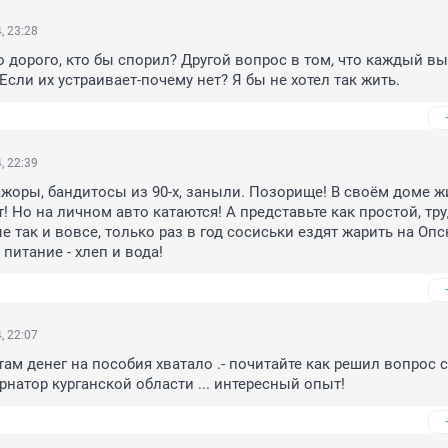
, 23:28
то дорого, кто бы спорил? Другой вопрос в том, что каждый вы
Если их устраивает-почему нет? Я бы не хотел так жить.
, 22:39
оры, бандитосы из 90-х, заныли. Позорище! В своём доме жи
! Но на личном авто катаются! А представьте как простой, тру
 так и вовсе, только раз в год сосиськи ездят жарить на Опск
питание - хлеп и вода!
, 22:07
ам денег на пособия хватало .- почитайте как решил вопрос с 
рнатор курганской области ... интересный опыт!