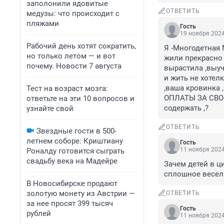
заполонили ядовитые
ОТВЕТИТЬ
медузы: что происходит с
пляжами
Гость
19 ноября 2024
Рабочий день хотят сократить,
Я -Многодетная 
но только летом — и вот
жили прекрасно 
почему. Новости 7 августа
вырастила ,выуч
и жить не хотел
,ваша кровинка 
Тест на возраст мозга:
ОПЛАТЫ ЗА СВОИ
ответьте на эти 10 вопросов и
содержать ,?
узнайте свой
ОТВЕТИТЬ
Звездные гости в 500-
летнем соборе: Криштиану
Гость
11 ноября 2024
Роналду готовится сыграть
свадьбу века на Мадейре
Зачем детей в ц
сплошное весел
В Новосибирске продают
золотую монету из Австрии —
ОТВЕТИТЬ
за нее просят 399 тысяч
Гость
рублей
11 ноября 2024