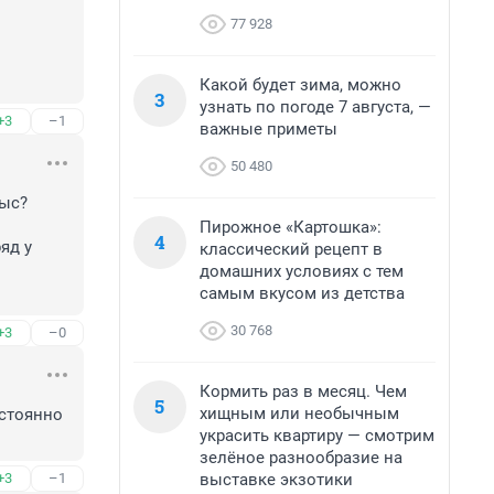
77 928
Какой будет зима, можно
3
узнать по погоде 7 августа, —
+3
–1
важные приметы
50 480
ыс? 
Пирожное «Картошка»:
4
д у 
классический рецепт в
домашних условиях с тем
самым вкусом из детства
30 768
+3
–0
Кормить раз в месяц. Чем
5
хищным или необычным
стоянно 
украсить квартиру — смотрим
зелёное разнообразие на
выставке экзотики
+3
–1