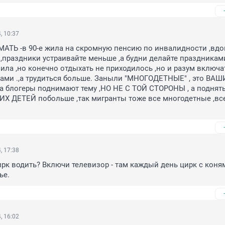
, 10:37
МАТЬ -в 90-е жила на скромную пенсию по инвалидности ,вдов
,праздники устраивайте меньше ,а будни делайте праздниками 
ила ,но конечно отдыхать не приходилось ,но и разум включат
ками .,а трудиться больше. Заныли "МНОГОДЕТНЫЕ" , это ВАШИ
,а блогеры поднимают тему ,НО НЕ С ТОЙ СТОРОНЫ , а поднять
Х ДЕТЕЙ побольше ,так мигранты тоже все многодетные ,все
, 17:38
ирк водить? Включи телевизор - там каждый день цирк с коням
ье.
, 16:02