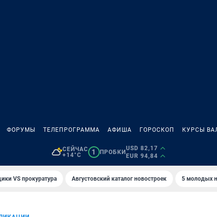
ФОРУМЫ
ТЕЛЕПРОГРАММА
АФИША
ГОРОСКОП
КУРСЫ ВА
USD 82,17
СЕЙЧАС
1
ПРОБКИ
+14°C
EUR 94,84
ики VS прокуратура
Августовский каталог новостроек
5 молодых н