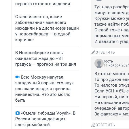
первого готового изделия
Тут надо разобра
живут в своём д
Стало известно, какие
Кружки можно ум
заболевания чаще всего
также найти поб
находили на диспансеризации
С едой тоже над
у новосибирцев — в одной
нормальных мест
картинке
И давайте я уга
В Новосибирске вновь
ОТВЕТИТЬ
ожидается жара до +31
Гость
градуса — прогноз на три дня
11 ноября 2024
В статье много н
Всю Москву напугал
То про доход ед
загадочный взрыв: его звук
То налогов откуд
слышали везде, а причина
Если УСН = 6%, 
неизвестна. Что это могло
Ни первый, ни в
быть
Не описание жиз
очередной автор
«Смели гибриды Voyah». В
За фактажом можн
России возник дефицит
электромобилей
ОТВЕТИТЬ