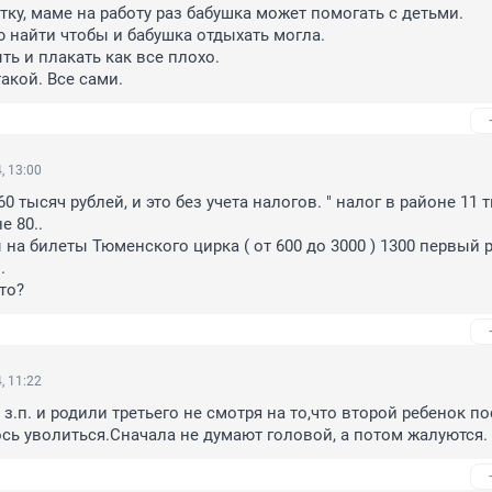
тку, маме на работу раз бабушка может помогать с детьми.

 найти чтобы и бабушка отдыхать могла.

ь и плакать как все плохо.

акой. Все сами.
, 13:00
60 тысяч рублей, и это без учета налогов. " налог в районе 11 т
 80.. 

на билеты Тюменского цирка ( от 600 до 3000 ) 1300 первый ря
 

то?
, 11:22
з.п. и родили третьего не смотря на то,что второй ребенок по
сь уволиться.Сначала не думают головой, а потом жалуются.