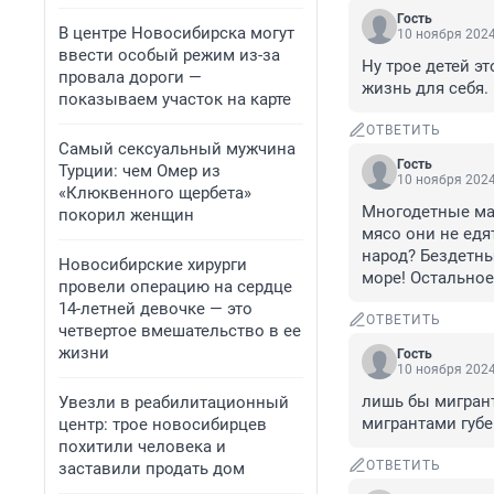
Гость
В центре Новосибирска могут
10 ноября 2024
ввести особый режим из-за
Ну трое детей э
провала дороги —
жизнь для себя. 
показываем участок на карте
ОТВЕТИТЬ
Самый сексуальный мужчина
Гость
Турции: чем Омер из
10 ноября 2024
«Клюквенного щербета»
Многодетные маж
покорил женщин
мясо они не едят
народ? Бездетные
Новосибирские хирурги
море! Остальное 
провели операцию на сердце
14-летней девочке — это
ОТВЕТИТЬ
четвертое вмешательство в ее
жизни
Гость
10 ноября 2024
лишь бы мигрант
Увезли в реабилитационный
мигрантами губе
центр: трое новосибирцев
похитили человека и
ОТВЕТИТЬ
заставили продать дом