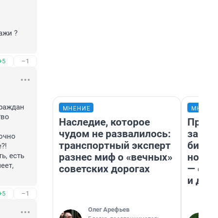
жи ?

+5
–1
раждан 
МНЕНИЕ
МНЕНИ
во 
Наследие, которое
Прода
чудом не развалилось:
запла
очно 
транспортный эксперт
бизне
!

разнес миф о «вечных»
новый
, есть 
ет, 
советских дорогах
— он 
и даж
+5
–1
Олег Арефьев