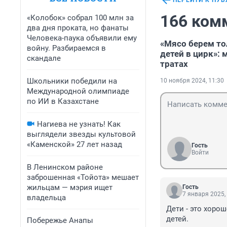
ПЕРЕЙТИ К ПУ
166 ком
«Колобок» собрал 100 млн за
два дня проката, но фанаты
Человека-паука объявили ему
«Мясо берем то
войну. Разбираемся в
детей в цирк»:
скандале
тратах
Школьники победили на
10 ноября 2024, 11:30
Международной олимпиаде
по ИИ в Казахстане
Нагиева не узнать! Как
выглядели звезды культовой
«Каменской» 27 лет назад
Гость
Войти
В Ленинском районе
заброшенная «Тойота» мешает
жильцам — мэрия ищет
Гость
7 января 2025,
владельца
Дети - это хорош
детей.
Побережье Анапы