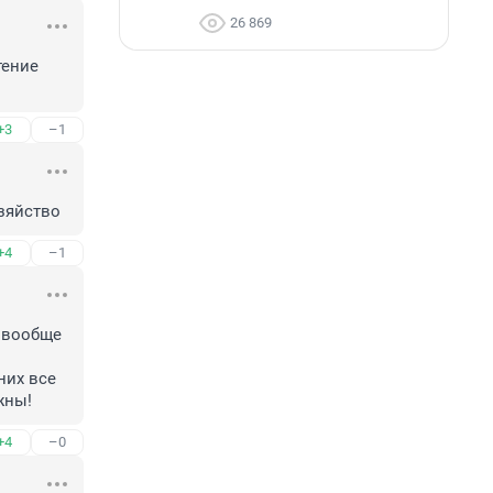
26 869
ение 
+3
–1
озяйство
+4
–1
 вообще 
их все 
жны!
+4
–0