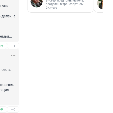
Блогер, предприниматель,
владелец в транспортном
 они 
бизнесе
етей, а 
емьи...
+9
–1
огов.

вается.

яция 
+9
–0