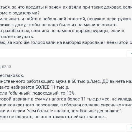
ться, за что кредиты и зачем их взяли при таких доходах, если
оме с родителями?

еньшить и найти с небольшой оплатой, ненужно перегружать д
лиже к дому, чтобы не надо было их на машине возить

о разобраться, свинина не намного дороже курицы, если в 
ах её покупать.

даю, за кого же голосовали на выборах взрослые члены этой с
, 02:13
естыковок.

инственного работающего мужа в 60 тыс.р./мес. ДО вычета нал
а-то набирается БОЛЕЕ 11 тыс.р.

если "обычный" подоходный, то 13%.

торой вариант в сумму налогов более 11 тыс.р./мес. не уклады
ни конкретного персонажа, а сборная солянка сиречь компил
ки из серии "чем больше знаков, тем больше дензнаков".

о не следить, не это в таких статейках главное...