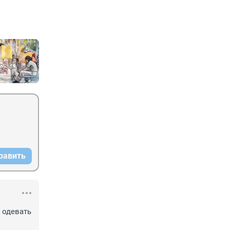
равить
 одевать 