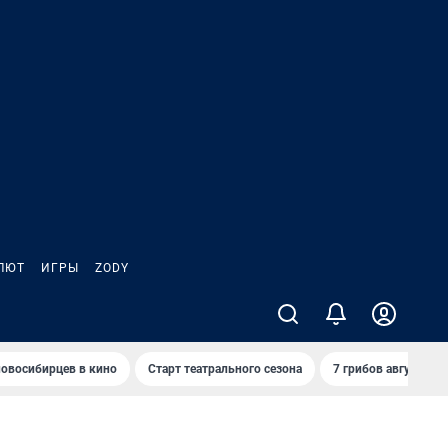
ЛЮТ
ИГРЫ
ZODY
овосибирцев в кино
Старт театрального сезона
7 грибов августа