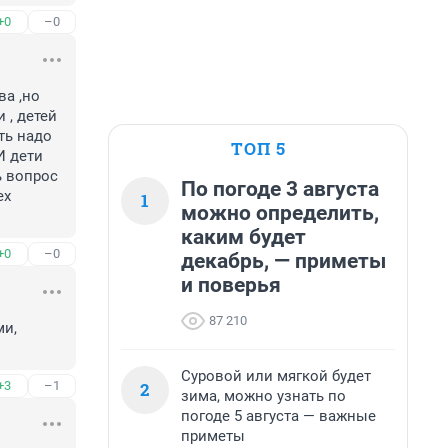
+0
–0
а ,но 
, детей 
ь надо 
ТОП 5
 дети 
 вопрос 
По погоде 3 августа
х 
1
можно определить,
каким будет
+0
–0
декабрь, — приметы
и поверья
87 210
и, 
Суровой или мягкой будет
2
+3
–1
зима, можно узнать по
погоде 5 августа — важные
приметы