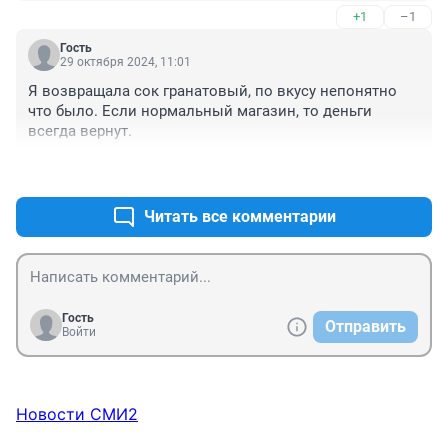
+1
–1
показаний.Суд дважды отклонял собственно ручно 
написанный иск,то написано не так,то посчитано не 
Гость
так,хотя я думала,что высшего образования 
29 октября 2024, 11:01
достаточно,чтобы в этом разобраться.А уж 
Я возвращала сок гранатовый, по вкусу непонятно 
потраченное время и нервы никто не 
что было. Если нормальный магазин, то деньги 
вернет.Судиться можно,но не в нашей стране
всегда вернут.
+0
–0
Читать все комментарии
Гость
Отправить
Войти
Новости СМИ2