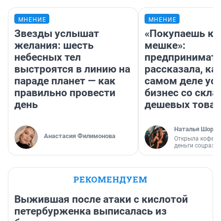
МНЕНИЕ
МНЕНИЕ
Звезды услышат
«Покупаешь ко
желания: шесть
мешке»:
небесных тел
предпринимат
выстроятся в линию на
рассказала, как
параде планет — как
самом деле ус
правильно провести
бизнес со скл
день
дешевых това
Наталья Шорох
Анастасия Филимонова
Открыла кофейн
деньги соцразв
РЕКОМЕНДУЕМ
Выжившая после атаки с кислотой
петербурженка выписалась из