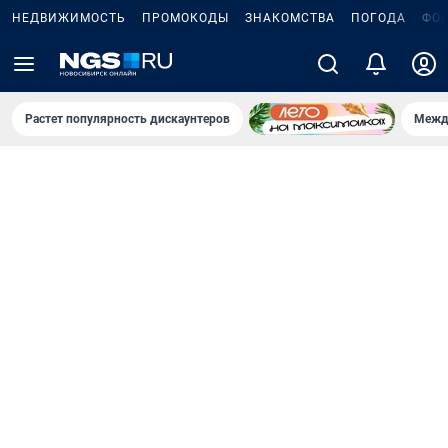
НЕДВИЖИМОСТЬ
ПРОМОКОДЫ
ЗНАКОМСТВА
ПОГОДА
ФО
Растет популярность дискаунтеров
Межд