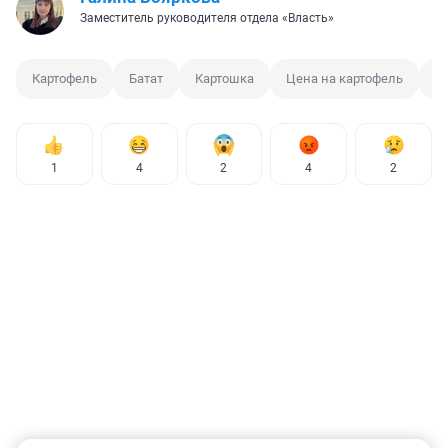
Заместитель руководителя отдела «Власть»
Картофель
Батат
Картошка
Цена на картофель
П
1
4
2
4
2