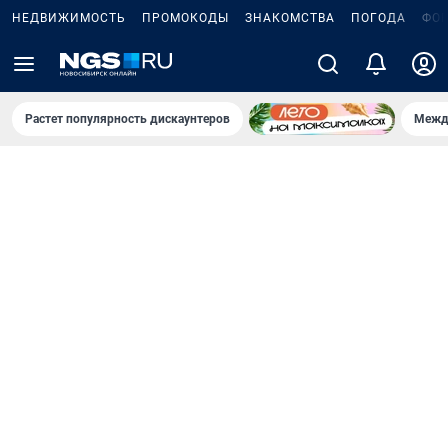
НЕДВИЖИМОСТЬ
ПРОМОКОДЫ
ЗНАКОМСТВА
ПОГОДА
ФО
Растет популярность дискаунтеров
Межд