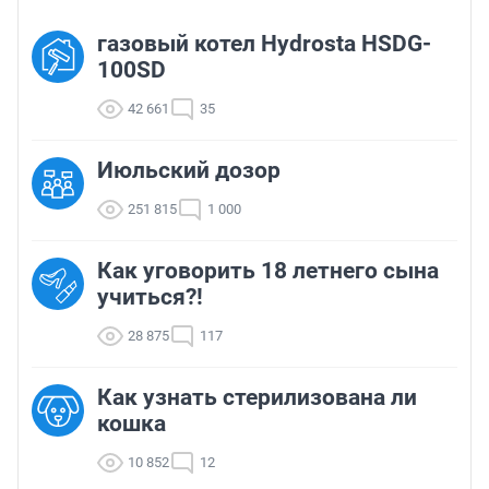
газовый котел Hydrosta HSDG-
100SD
42 661
35
Июльский дозор
251 815
1 000
Как уговорить 18 летнего сына
учиться?!
28 875
117
Как узнать стерилизована ли
кошка
10 852
12