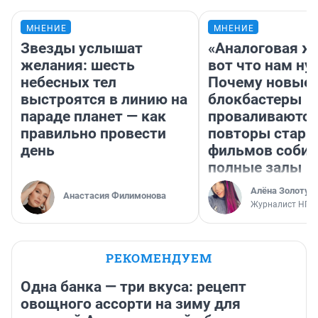
МНЕНИЕ
МНЕНИЕ
Звезды услышат
«Аналоговая ж
желания: шесть
вот что нам ну
небесных тел
Почему новые
выстроятся в линию на
блокбастеры
параде планет — как
проваливаются,
правильно провести
повторы стары
день
фильмов соби
полные залы
Алёна Золотух
Анастасия Филимонова
Журналист НГС
РЕКОМЕНДУЕМ
Одна банка — три вкуса: рецепт
овощного ассорти на зиму для