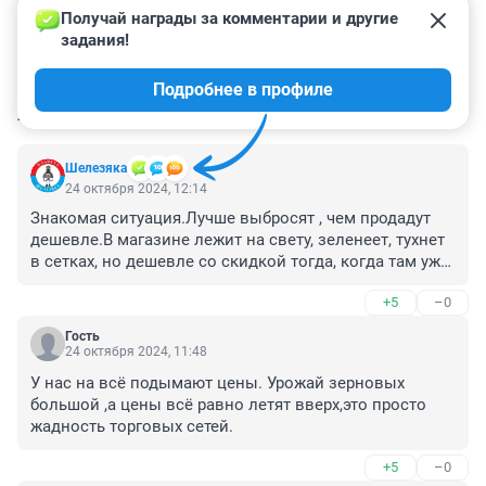
Получай награды за комментарии и другие 
задания!
Подробнее в профиле
КОММЕНТАРИИ
110
Шелезяка
24 октября 2024, 12:14
Знакомая ситуация.Лучше выбросят , чем продадут 
дешевле.В магазине лежит на свету, зеленеет, тухнет 
в сетках, но дешевле со скидкой тогда, когда там уже 
выбрать нечего. За вывоз мусора заплатят больше. 
+5
–0
Результат - ее просто не будет на прилавке магазина, 
а на рынке будет цена - космос.
Гость
24 октября 2024, 11:48
У нас на всё подымают цены. Урожай зерновых 
большой ,а цены всё равно летят вверх,это просто 
жадность торговых сетей.
+5
–0