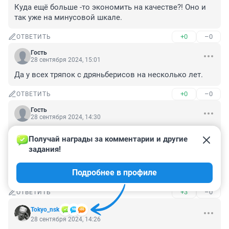
Куда ещё больше -то экономить на качестве?! Оно и 
так уже на минусовой шкале.
+0
–0
ОТВЕТИТЬ
Гость
28 сентября 2024, 15:01
Да у всех тряпок с дряньберисов на несколько лет.
+0
–0
ОТВЕТИТЬ
Гость
28 сентября 2024, 14:30
Работаю на швейном производстве, стремительного 
Получай награды за комментарии и другие 
повышения зарплаты не заметила. Может быть, 
задания!
потому что я не гастарбайтер? В России швеи за 
копейки шьют, а они в Китай заказы отдают, типа там 
Подробнее в профиле
дешевле
+3
–0
ОТВЕТИТЬ
Tokyo_nsk
28 сентября 2024, 14:26