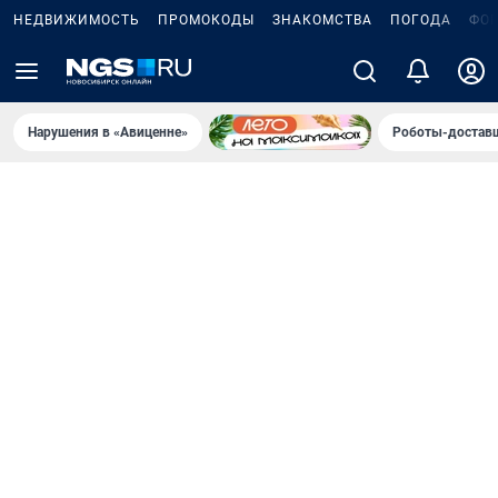
НЕДВИЖИМОСТЬ
ПРОМОКОДЫ
ЗНАКОМСТВА
ПОГОДА
ФО
Нарушения в «Авиценне»
Роботы-доставщ