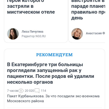
герои которого
выстроятся в 
застряли в
параде планет 
мистическом отеле
правильно про
день
Лиза Пичугина
Анастасия Фил
Редактор NGS.RU
РЕКОМЕНДУЕМ
В Екатеринбурге три больницы
проглядели запущенный рак у
пациентки. После родов ей удалили
несколько органов
7 часов
20 020
114
Пакет Курбаныязова. За что посадили экс-военкома
Московского района