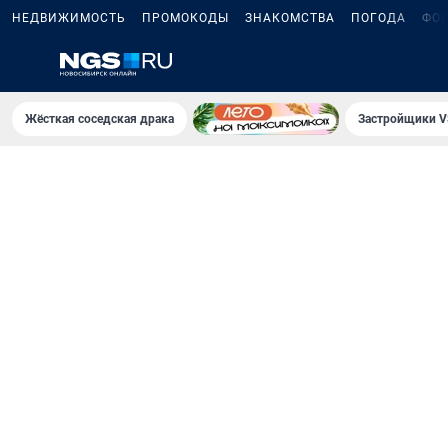
НЕДВИЖИМОСТЬ
ПРОМОКОДЫ
ЗНАКОМСТВА
ПОГОДА
ФО
Жёсткая соседская драка
Застройщики V