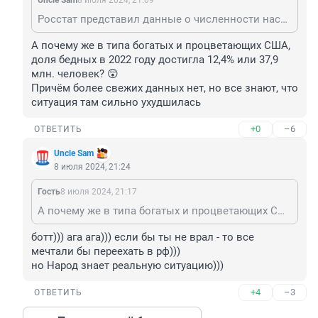
Unclе Sam
8 июля 2024, 21:09
Росстат представил данные о численности населения с денежными доходами ниже границы бедности в I квартале 2023 года В I квартале 2023 года граница бедности составила 14026 руб. Численность населения с доходами ниже границы бедности составила 19,6 млн человек
А почему же в типа богатых и процветающих США, 
доля бедных в 2022 году достигла 12,4% или 37,9 
млн. человек? 😲

Причём более свежих данных нет, но все знают, что 
ситуация там сильно ухудшилась
+0
–6
ОТВЕТИТЬ
Unclе Sam
8 июля 2024, 21:24
Гость
8 июля 2024, 21:17
А почему же в типа богатых и процветающих США, доля бедных в 2022 году достигла 12,4% или 37,9 млн. человек? 😲 Причём более свежих данных нет, но все знают, что ситуация там сильно ухудшилась
ботт))) ага ага))) если бы ты не врал - то все 
мечтали бы переехать в рф)))

но Народ знает реальную ситуацию)))
+4
–3
ОТВЕТИТЬ