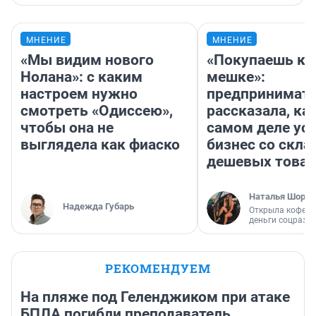
МНЕНИЕ
МНЕНИЕ
«Мы видим нового
«Покупаешь ко
Нолана»: с каким
мешке»:
настроем нужно
предпринимат
смотреть «Одиссею»,
рассказала, как
чтобы она не
самом деле ус
выглядела как фиаско
бизнес со скл
дешевых това
Наталья Шорох
Надежда Губарь
Открыла кофейн
деньги соцразв
РЕКОМЕНДУЕМ
На пляже под Геленджиком при атаке
БПЛА погибли преподаватель