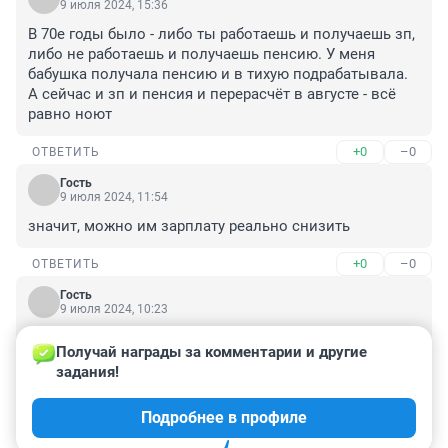
9 июля 2024, 15:36
В 70е годы было - либо ты работаешь и получаешь зп, 
либо не работаешь и получаешь пенсию. У меня 
бабушка получала пенсию и в тихую подрабатывала. 
А сейчас и зп и пенсия и перерасчёт в августе - всё 
равно ноют
+0
–0
ОТВЕТИТЬ
Гость
9 июля 2024, 11:54
значит, можно им зарплату реально снизить
+0
–0
ОТВЕТИТЬ
Гость
9 июля 2024, 10:23
Смешная индексация. Почему бы просто не 
Получай награды за комментарии и другие 
приравнять по пенсии работающих и не работающих 
задания!
пенсов? Естественно с учетом всех этих непонятных 
коэффициентов. Ведь один работающий пенс: минус 
Подробнее в профиле
один азиатский мигрант.