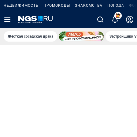
НЕДВИЖИМОСТЬ
ПРОМОКОДЫ
ЗНАКОМСТВА
ПОГОДА
ФО
5
Жёсткая соседская драка
Застройщики V