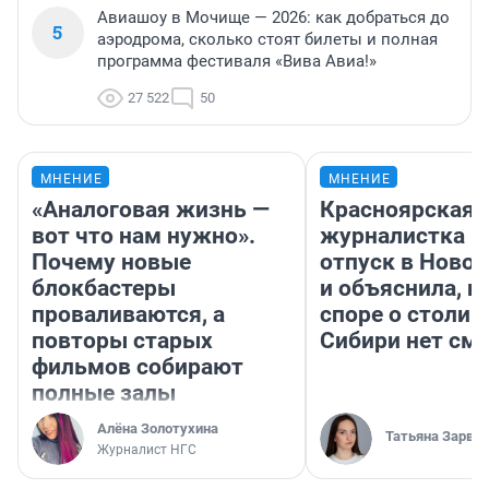
Авиашоу в Мочище — 2026: как добраться до
5
аэродрома, сколько стоят билеты и полная
программа фестиваля «Вива Авиа!»
27 522
50
МНЕНИЕ
МНЕНИЕ
«Аналоговая жизнь —
Красноярская
вот что нам нужно».
журналистка п
Почему новые
отпуск в Ново
блокбастеры
и объяснила, п
проваливаются, а
споре о столиц
повторы старых
Сибири нет см
фильмов собирают
полные залы
Алёна Золотухина
Татьяна Зарва
Журналист НГС