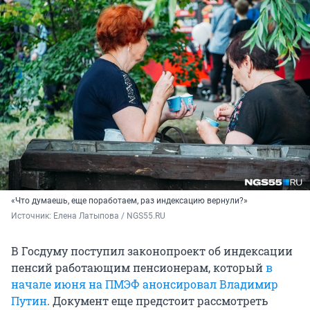
«Что думаешь, еще поработаем, раз индексацию вернули?»
Источник: 
Елена Латыпова / NGS55.RU
В Госдуму поступил законопроект об индексации
пенсий работающим пенсионерам, который
в
начале июня на ПМЭФ анонсировал Владимир
Путин
. Документ еще предстоит рассмотреть