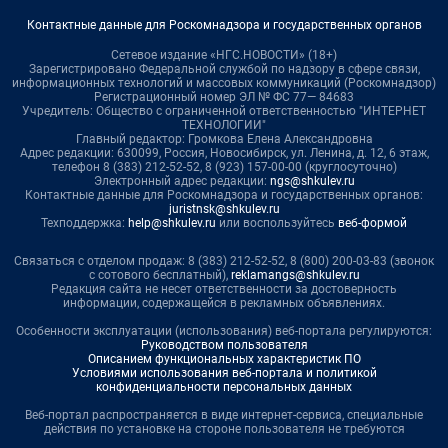
Контактные данные для Роскомнадзора и государственных органов
Сетевое издание «НГС.НОВОСТИ» (18+)
Зарегистрировано Федеральной службой по надзору в сфере связи,
информационных технологий и массовых коммуникаций (Роскомнадзор)
Регистрационный номер ЭЛ № ФС 77— 84683
Учредитель: Общество с ограниченной ответственностью "ИНТЕРНЕТ
ТЕХНОЛОГИИ"
Главный редактор: Громкова Елена Александровна
Адрес редакции: 630099, Россия, Новосибирск, ул. Ленина, д. 12, 6 этаж,
телефон 8 (383) 212-52-52, 8 (923) 157-00-00 (круглосуточно)
Электронный адрес редакции:
ngs@shkulev.ru
Контактные данные для Роскомнадзора и государственных органов:
juristnsk@shkulev.ru
Техподдержка:
help@shkulev.ru
или воспользуйтесь
веб-формой
Связаться с отделом продаж: 8 (383) 212-52-52, 8 (800) 200-03-83 (звонок
с сотового бесплатный),
reklamangs@shkulev.ru
Редакция сайта не несет ответственности за достоверность
информации, содержащейся в рекламных объявлениях.
Особенности эксплуатации (использования) веб-портала регулируются:
Руководством пользователя
Описанием функциональных характеристик ПО
Условиями использования веб-портала и политикой
конфиденциальности персональных данных
Веб-портал распространяется в виде интернет-сервиса, специальные
действия по установке на стороне пользователя не требуются