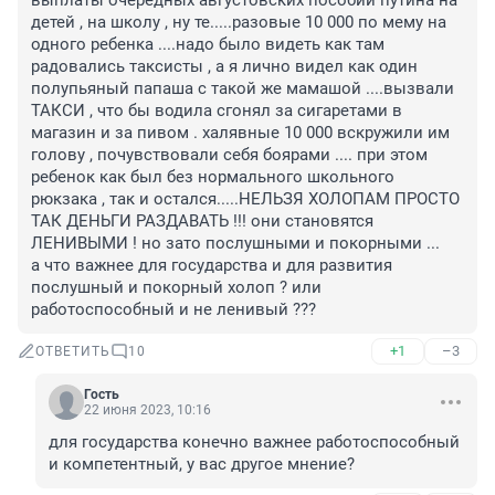
выплаты очередных августовских пособий путина на 
детей , на школу , ну те.....разовые 10 000 по мему на 
одного ребенка ....надо было видеть как там 
радовались таксисты , а я лично видел как один 
полупьяный папаша с такой же мамашой ....вызвали 
ТАКСИ , что бы водила сгонял за сигаретами в 
магазин и за пивом . халявные 10 000 вскружили им 
голову , почувствовали себя боярами .... при этом 
ребенок как был без нормального школьного 
рюкзака , так и остался.....НЕЛЬЗЯ ХОЛОПАМ ПРОСТО 
ТАК ДЕНЬГИ РАЗДАВАТЬ !!! они становятся 
ЛЕНИВЫМИ ! но зато послушными и покорными ...

а что важнее для государства и для развития 
послушный и покорный холоп ? или 
работоспособный и не ленивый ???
+1
–3
ОТВЕТИТЬ
10
Гость
22 июня 2023, 10:16
для государства конечно важнее работоспособный 
и компетентный, у вас другое мнение?