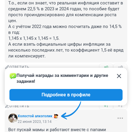
Т.о., если он знает, что реальная инфляция составит в 
среднем 22,5 % в 2023 и 2024 годах, то пособие будет 
просто проиндексировано для компенсации роста 
цен.

А с учётом 2022 года можно посчитать даже по 14,5 % 
в год: 

1,145 х 1,145 х 1,145 = 1,5. 

А если взять официальные цифры инфляции за 
несколько последних лет, то коэффициент 1,5 её вряд 
ли компенсирует.
+0
–0
ОТВЕТИТЬ
Получай награды за комментарии и другие 
Гость
22 июня 2023, 15:01
задания!
Лучше бы до 3 лет продлили. Сады не дают и все 
Подробнее в профиле
равно получается за свой счет
+1
–1
ОТВЕТИТЬ
Холостой алкоголик
22 июня 2023, 13:14
Вот пускай мамы и работают вместе с папами
