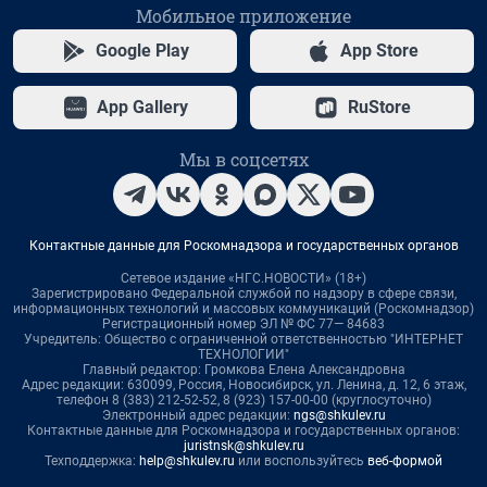
Мобильное приложение
Google Play
App Store
App Gallery
RuStore
Мы в соцсетях
Контактные данные для Роскомнадзора и государственных органов
Сетевое издание «НГС.НОВОСТИ» (18+)
Зарегистрировано Федеральной службой по надзору в сфере связи,
информационных технологий и массовых коммуникаций (Роскомнадзор)
Регистрационный номер ЭЛ № ФС 77— 84683
Учредитель: Общество с ограниченной ответственностью "ИНТЕРНЕТ
ТЕХНОЛОГИИ"
Главный редактор: Громкова Елена Александровна
Адрес редакции: 630099, Россия, Новосибирск, ул. Ленина, д. 12, 6 этаж,
телефон 8 (383) 212-52-52, 8 (923) 157-00-00 (круглосуточно)
Электронный адрес редакции:
ngs@shkulev.ru
Контактные данные для Роскомнадзора и государственных органов:
juristnsk@shkulev.ru
Техподдержка:
help@shkulev.ru
или воспользуйтесь
веб-формой