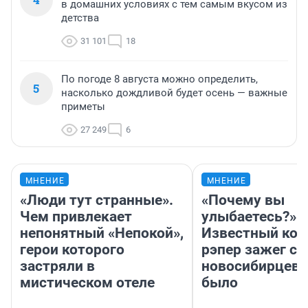
в домашних условиях с тем самым вкусом из
детства
31 101
18
По погоде 8 августа можно определить,
5
насколько дождливой будет осень — важные
приметы
27 249
6
МНЕНИЕ
МНЕНИЕ
«Люди тут странные».
«Почему вы
Чем привлекает
улыбаетесь?»
непонятный «Непокой»,
Известный кор
герои которого
рэпер зажег с 
застряли в
новосибирцев: 
мистическом отеле
было