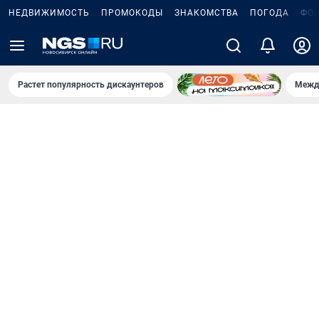
НЕДВИЖИМОСТЬ
ПРОМОКОДЫ
ЗНАКОМСТВА
ПОГОДА
ФО
Растет популярность дискаунтеров
Межд