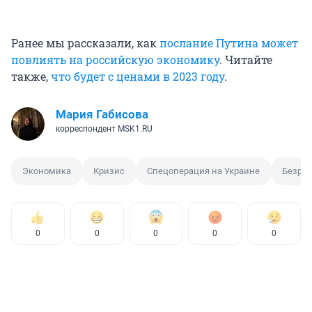
Ранее мы рассказали, как
послание Путина может
повлиять на российскую экономику
. Читайте
также,
что будет с ценами в 2023 году
.
Мария Габисова
корреспондент MSK1.RU
Экономика
Кризис
Спецоперация на Украине
Безра
0
0
0
0
0