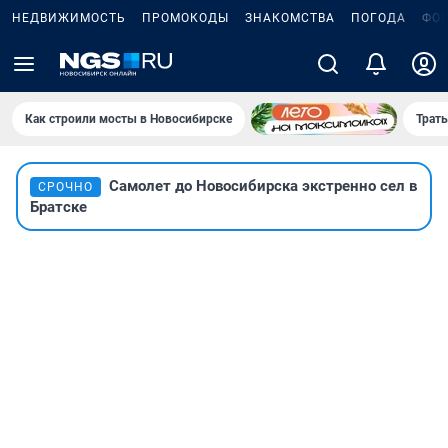
НЕДВИЖИМОСТЬ
ПРОМОКОДЫ
ЗНАКОМСТВА
ПОГОДА
ФО
Как строили мосты в Новосибирске
Траты
Самолет до Новосибирска экстренно сел в
СРОЧНО
Братске