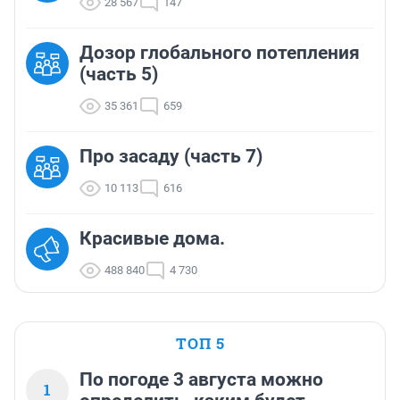
28 567
147
Дозор глобального потепления
(часть 5)
35 361
659
Про засаду (часть 7)
10 113
616
Красивые дома.
488 840
4 730
ТОП 5
По погоде 3 августа можно
1