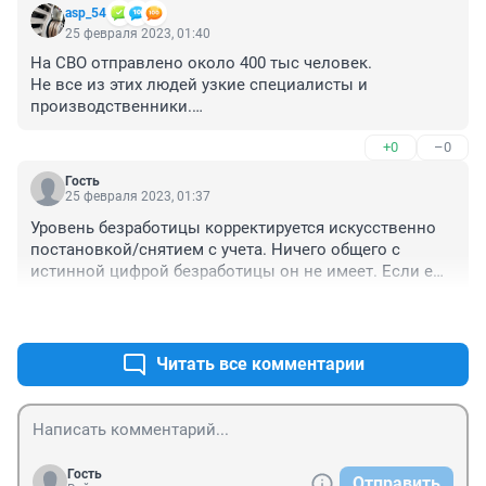
asp_54
25 февраля 2023, 01:40
На СВО отправлено около 400 тыс человек.

Не все из этих людей узкие специалисты и 
производственники.

На фоне только Мос и Ленобласти это намного менее 
+0
–0
1% населения. А пишут то так, как всё 
трудоспособное население не работает, а на СВО.
Гость
25 февраля 2023, 01:37
Уровень безработицы корректируется искусственно 
постановкой/снятием с учета. Ничего общего с 
истинной цифрой безработицы он не имеет. Если еще 
снизить выплаты по безработице, % безработных 
+2
–0
сразу снизится.
Читать все комментарии
Гость
Отправить