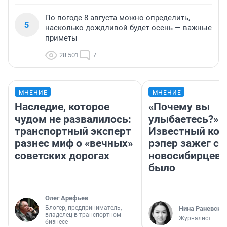
По погоде 8 августа можно определить,
5
насколько дождливой будет осень — важные
приметы
28 501
7
МНЕНИЕ
МНЕНИЕ
Наследие, которое
«Почему вы
чудом не развалилось:
улыбаетесь?»
транспортный эксперт
Известный кор
разнес миф о «вечных»
рэпер зажег с 
советских дорогах
новосибирцев: 
было
Олег Арефьев
Блогер, предприниматель,
Нина Раневска
владелец в транспортном
Журналист
бизнесе