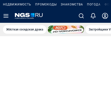
НЕДВИЖИМОСТЬ
ПРОМОКОДЫ
ЗНАКОМСТВА
ПОГОДА
ФО
Жёсткая соседская драка
Застройщики V