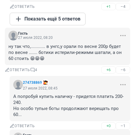
+1
–4
ОТВЕТИТЬ
Показать ещё 5 ответов
Гость
27 июля 2022, 08:20
ну так что,............ в унгс,у орали по весне 200р будет 
по весне ....... ботики истерили-режимм шатали, а он 
60 стоить 😁😁😁
+6
–6
ОТВЕТИТЬ
4
274738869
27 июля 2022, 08:45
А попробуй купить наличку - придется платить 200-
240.

Но особо тупые боты продолжают верещать про 
60...
+0
–1
ОТВЕТИТЬ