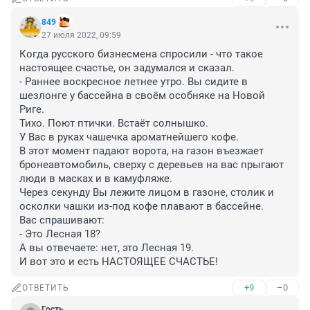
849
27 июля 2022, 09:59
Когда русского бизнесмена спросили - что такое 
настоящее счастье, он задумался и сказал.

- Раннее воскресное летнее утро. Вы сидите в 
шезлонге у бассейна в своём особняке на Новой 
Риге. 

Тихо. Поют птички. Встаёт солнышко.

У Вас в руках чашечка ароматнейшего кофе.

В этот момент падают ворота, на газон въезжает 
бронеавтомобиль, сверху с деревьев на вас прыгают 
люди в масках и в камуфляже.

Через секунду Вы лежите лицом в газоне, столик и 
осколки чашки из-под кофе плавают в бассейне.

Вас спрашивают:

- Это Лесная 18?

А вы отвечаете: нет, это Лесная 19. 

И вот это и есть НАСТОЯЩЕЕ СЧАСТЬЕ!
+9
–0
ОТВЕТИТЬ
Гость