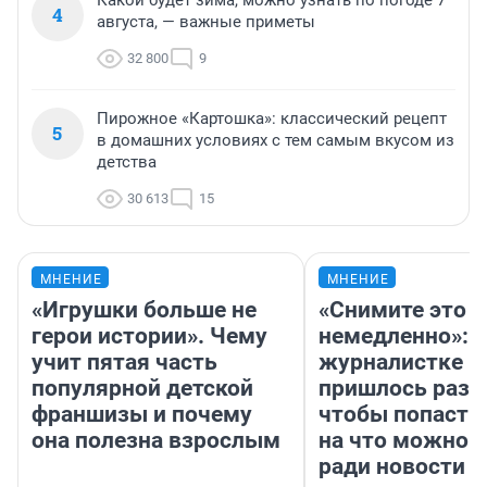
Какой будет зима, можно узнать по погоде 7
4
августа, — важные приметы
32 800
9
Пирожное «Картошка»: классический рецепт
5
в домашних условиях с тем самым вкусом из
детства
30 613
15
МНЕНИЕ
МНЕНИЕ
«Игрушки больше не
«Снимите это
герои истории». Чему
немедленно»:
учит пятая часть
журналистке Н
популярной детской
пришлось разд
франшизы и почему
чтобы попасть 
она полезна взрослым
на что можно 
ради новости