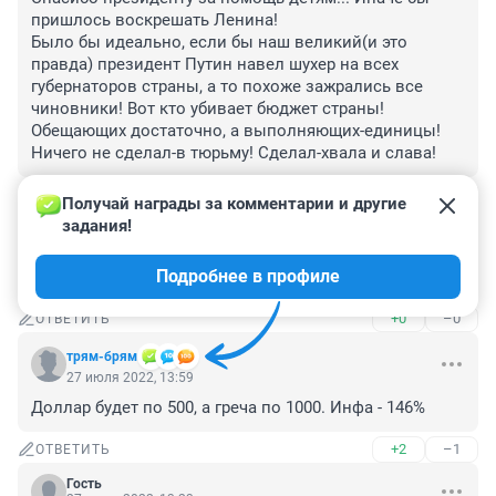
пришлось воскрешать Ленина!

Было бы идеально, если бы наш великий(и это 
правда) президент Путин навел шухер на всех 
губернаторов страны, а то похоже зажрались все 
чиновники! Вот кто убивает бюджет страны! 
Обещающих достаточно, а выполняющих-единицы! 
Ничего не сделал-в тюрьму! Сделал-хвала и слава!
+0
–2
ОТВЕТИТЬ
Получай награды за комментарии и другие 
задания!
Гость
27 июля 2022, 15:35
Подробнее в профиле
Недостаток товара ,в этом причина.
+0
–0
ОТВЕТИТЬ
трям-брям
27 июля 2022, 13:59
Доллар будет по 500, а греча по 1000. Инфа - 146%
+2
–1
ОТВЕТИТЬ
Гость