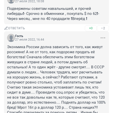
27 июля 2022, 18:08
Подвержены советам навальнышей, и прочей 
либерды❗️- Срочно в обменники , покупать $ по 62❗️- 
Через месяц , мне по 40 продадите ❗️Вперёд ❗️
+0
–2
ОТВЕТИТЬ
Гость
27 июля 2022, 16:44
Эконмика России долна зависить от того, как живут 
россияне! А не от того, как подороже продать её 
богатства! Сначала обеспечить этим богатством 
живущих в стране людей, а потом думать об 
остальных! А то один жрёт - другие смотрят.... В СССР 
думали о людях... Человек трудяга, мог расчитывать 
на хорошую жизнь, а сейчас? Работают сутками, а 
получают ровно столько, чтоб заплатить по счетам! 
Считаю такая экономика устоаивает лишь тех, кто 
сидит в думе.... Проведите соц.опрос и убедитесь, что 
не все так довольны как те, которые считают, что 120 
за доллар, это естественно.... Поднять доллар на 100% 
бред! Мрот 16т.р а доллар 120 р.... Страна нищих?!! 
Спасибо президенту за помощь детям... Иначе бы 