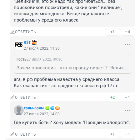
"Великие"!!!, это ж надо так прогибаться... без 
поисковиков посмотрели, какие они " великие", 
сказки для молодняка. Везде одинаковые 
проблемы у среднего класса
+1
–4
ОТВЕТИТЬ
R$Т
27 июля 2022, 11:36
Гость
27 июля 2022, 09:30
Зачем поисковик - кто ж правду пишет ? "Великие"!!!, это ж надо так прогибаться... без поисковиков посмотрели, какие они " великие", сказки для молодняка. Везде одинаковые проблемы у среднего класса
ага, в рф проблема известна у среднего класса.

Как сказал тип - зп среднего класса в рф 17тр.
+2
–1
ОТВЕТИТЬ
трям-брям
27 июля 2022, 14:00
Где купить боты? Хочу модель "Прощай молодость".
+1
–1
ОТВЕТИТЬ