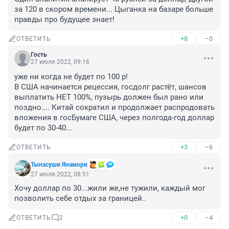
за 120 в скором времени... Цыганка на базаре больше 
правды про будущее знает!
+8
–0
ОТВЕТИТЬ
Гость
27 июля 2022, 09:16
уже ни когда не будет по 100 р!

В США начинается рецессия, госдолг растёт, шансов 
выплатить НЕТ 100%, пузырь должен был рано или 
поздно.... Китай сократил и продолжает распродовать 
вложения в госБумаге США, через полгода-год доллар 
будет по 30-40...
+3
–6
ОТВЕТИТЬ
Тынасуши Янамори
27 июля 2022, 08:51
Хочу доллар по 30...жили же,не тужили, каждый мог 
позволить себе отдых за границей..
+0
–4
ОТВЕТИТЬ
2