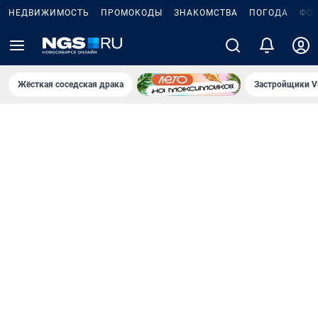
НЕДВИЖИМОСТЬ
ПРОМОКОДЫ
ЗНАКОМСТВА
ПОГОДА
ФО
Жёсткая соседская драка
Застройщики V