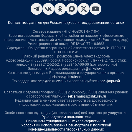
Контактные данные для Роскомнадзора и государственных органов
Сетевое издание «НГС.НОВОСТИ» (18+)
Зарегистрировано Федеральной службой по надзору в сфере связи,
информационных технологий и массовых коммуникаций (Роскомнадзор)
Регистрационный номер ЭЛ № ФС 77— 84683
Учредитель: Общество с ограниченной ответственностью "ИНТЕРНЕТ
ТЕХНОЛОГИИ"
Главный редактор: Громкова Елена Александровна
Адрес редакции: 630099, Россия, Новосибирск, ул. Ленина, д. 12, 6 этаж,
телефон 8 (383) 212-52-52, 8 (923) 157-00-00 (круглосуточно)
Электронный адрес редакции:
ngs@shkulev.ru
Контактные данные для Роскомнадзора и государственных органов:
juristnsk@shkulev.ru
Техподдержка:
help@shkulev.ru
или воспользуйтесь
веб-формой
Связаться с отделом продаж: 8 (383) 212-52-52, 8 (800) 200-03-83 (звонок
с сотового бесплатный),
reklamangs@shkulev.ru
Редакция сайта не несет ответственности за достоверность
информации, содержащейся в рекламных объявлениях.
Особенности эксплуатации (использования) веб-портала регулируются:
Руководством пользователя
Описанием функциональных характеристик ПО
Условиями использования веб-портала и политикой
конфиденциальности персональных данных