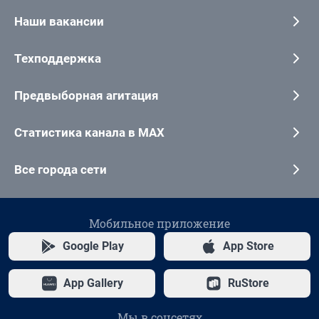
Наши вакансии
Техподдержка
Предвыборная агитация
Статистика канала в MAX
Все города сети
Мобильное приложение
Google Play
App Store
App Gallery
RuStore
Мы в соцсетях