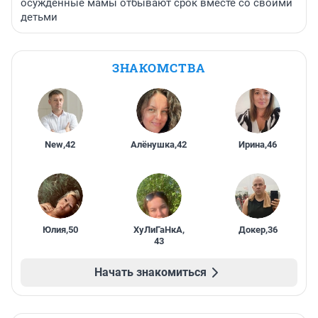
осужденные мамы отбывают срок вместе со своими
детьми
ЗНАКОМСТВА
New
,
42
Алёнушка
,
42
Ирина
,
46
Юлия
,
50
ХуЛиГаНкА
,
Докер
,
36
43
Начать знакомиться