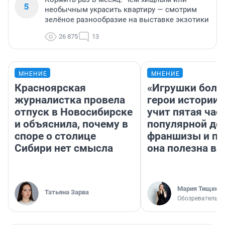
5
необычным украсить квартиру — смотрим
зелёное разнообразие на выставке экзотики
26 875
13
МНЕНИЕ
МНЕНИЕ
Красноярская
«Игрушки боль
журналистка провела
герои истории»
отпуск в Новосибирске
учит пятая час
и объяснила, почему в
популярной де
споре о столице
франшизы и п
Сибири нет смысла
она полезна в
Мария Тищенк
Татьяна Зарва
Обозреватель