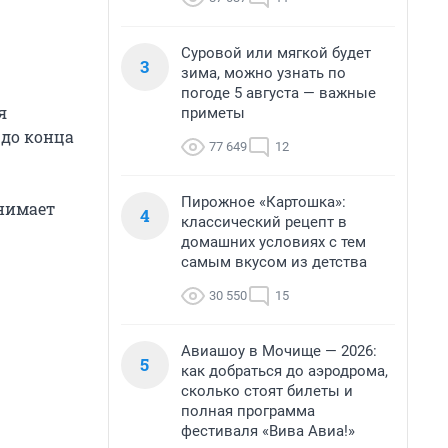
Суровой или мягкой будет
3
зима, можно узнать по
погоде 5 августа — важные
я
приметы
 до конца
77 649
12
Пирожное «Картошка»:
анимает
4
классический рецепт в
домашних условиях с тем
самым вкусом из детства
30 550
15
Авиашоу в Мочище — 2026:
5
как добраться до аэродрома,
сколько стоят билеты и
полная программа
фестиваля «Вива Авиа!»