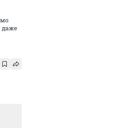
ямо
 даже