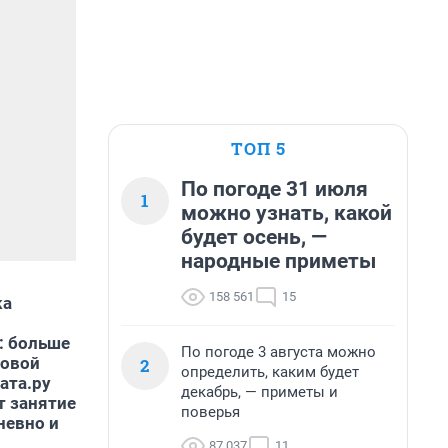
ТОП 5
По погоде 31 июля
1
можно узнать, какой
будет осень, —
народные приметы
158 561
15
ка
: больше
По погоде 3 августа можно
товой
2
определить, каким будет
ата.ру
декабрь, — приметы и
т занятие
поверья
невно и
87 037
11