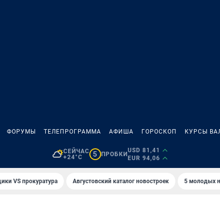
ФОРУМЫ
ТЕЛЕПРОГРАММА
АФИША
ГОРОСКОП
КУРСЫ ВА
USD 81,41
СЕЙЧАС
5
ПРОБКИ
+24°C
EUR 94,06
ики VS прокуратура
Августовский каталог новостроек
5 молодых н