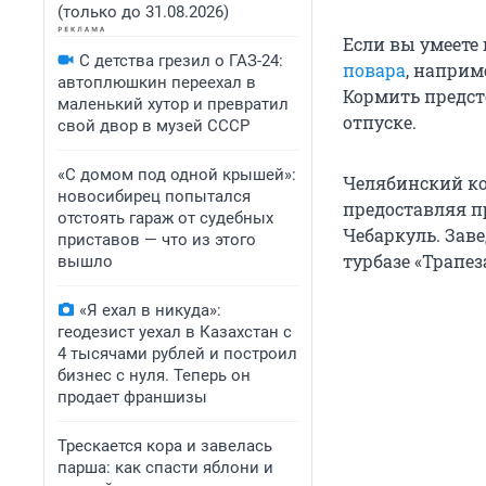
(только до 31.08.2026)
Если вы умеете
С детства грезил о ГАЗ-24:
повара
, наприм
автоплюшкин переехал в
Кормить предсто
маленький хутор и превратил
отпуске.
свой двор в музей СССР
«С домом под одной крышей»:
Челябинский ко
новосибирец попытался
предоставляя п
отстоять гараж от судебных
Чебаркуль. Зав
приставов — что из этого
турбазе «Трапез
вышло
«Я ехал в никуда»:
геодезист уехал в Казахстан с
4 тысячами рублей и построил
бизнес с нуля. Теперь он
продает франшизы
Трескается кора и завелась
парша: как спасти яблони и