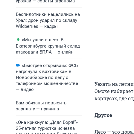
урожай — советы агронома
Беспилотники нацелились на
Урал: дрон ударил по складу
Wildberries — кадры
«Мы ушли в лес». В
Екатеринбурге крупный склад
атаковали БПЛА — онлайн
«Быстрее открывай»: ФСБ
нагрянула к вахтовикам в
Новосибирске по делу о
телефонном мошенничестве
Уехать на летн
— видео
Омске набирает 
корпусах, где о
Вам обязаны повысить
зарплату — причина
Другое
«Она крикнула: „Дядя Боря!“»
25-летняя туристка исчезла
Лето — это пора