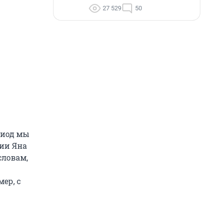
27 529
50
риод мы
сии Яна
словам,
ер, с