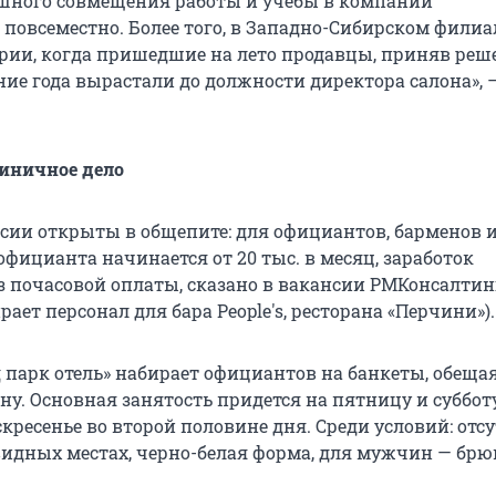
шного совмещения работы и учебы в компании
 повсеместно. Более того, в Западно-Сибирском фили
рии, когда пришедшие на лето продавцы, приняв реш
ение года вырастали до должности директора салона», 
иничное дело
сии открыты в общепите: для официантов, барменов 
официанта начинается от 20 тыс. в месяц, заработок
з почасовой оплаты, сказано в вакансии РМКонсалтин
ает персонал для бара People's, ресторана «Перчини»).
 парк отель» набирает официантов на банкеты, обеща
ену. Основная занятость придется на пятницу и субботу
скресенье во второй половине дня. Среди условий: отс
видных местах, черно-белая форма, для мужчин — брю