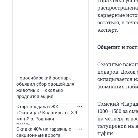
«Практика успе
распространена
карьерные исто
остаться, в теч
эксперт.
Общепит и гост
Сезонные вакан
поваров. Доход 
Новосибирский зоопарк
складывается и
объявил сбор овощей для
(компания набир
животных — сколько
продлится акция
Томский «Парад
Старт продаж в ЖК
1000–1500 за см
«Околица»! Квартиры от 3,9
на четверг и во
млн ₽ р. Родники
татуировок на 
Скидка 40% на гаражные
туфли.
секционные ворота