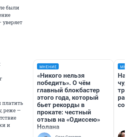
але были
ение
— уверяет
и
МНЕНИЕ
МНЕНИ
«Никого нельзя
Насле
г
победить». О чём
чудом
главный блокбастер
транс
этого года, который
разне
я платить
бьет рекорды в
совет
, реже —
прокате: честный
утствие
отзыв на «Одиссею»
ки и
Нолана
Стас Соколов