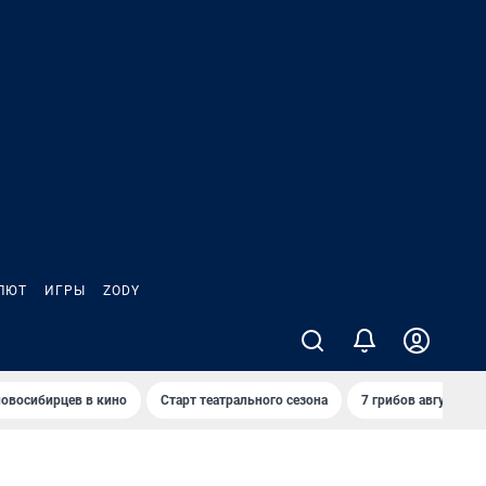
ЛЮТ
ИГРЫ
ZODY
овосибирцев в кино
Старт театрального сезона
7 грибов августа