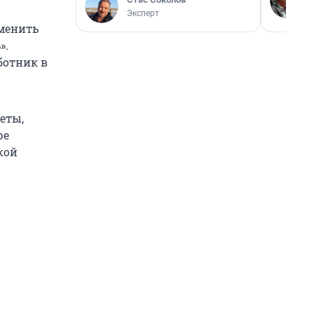
Эксперт
менить
».
ботник в
еты,
ре
кой