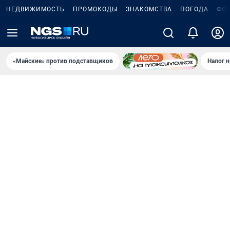
НЕДВИЖИМОСТЬ
ПРОМОКОДЫ
ЗНАКОМСТВА
ПОГОДА
ФО
«Майские» против подставщиков
Налог 