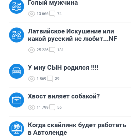
Голый мужчина
10 666
74
Латвийское Искушение или
какой русский не любит...NF
25 236
131
У мну СЫН родился !!!!
1 869
39
Хвост виляет собакой?
11 799
56
Когда скайлинк будет работать
в Автоленде