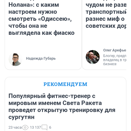
Нолана»: с каким
чудом не разва
настроем нужно
транспортный 
смотреть «Одиссею»,
разнес миф о 
чтобы она не
советских доро
выглядела как фиаско
Олег Арефьев
Блогер, предпри
Надежда Губарь
владелец в тра
бизнесе
РЕКОМЕНДУЕМ
Популярный фитнес-тренер с
мировым именем Света Ракета
проведет открытую тренировку для
сургутян
23 часа
13 137
6