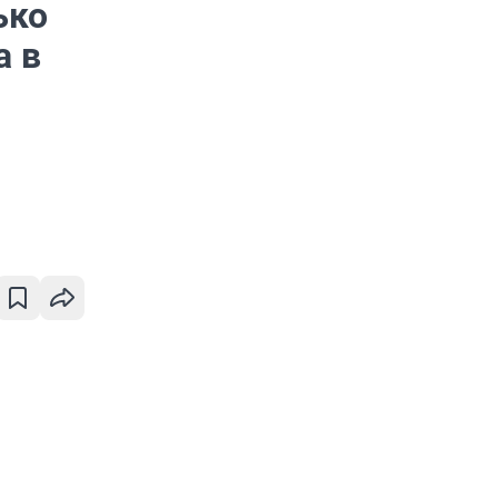
ько
а в