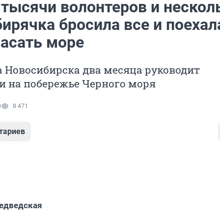
тысячи волонтеров и нескол
бирячка бросила все и поехал
пасать море
 Новосибирска два месяца руководит
и на побережье Черного моря
0
8 471
тариев
едведская