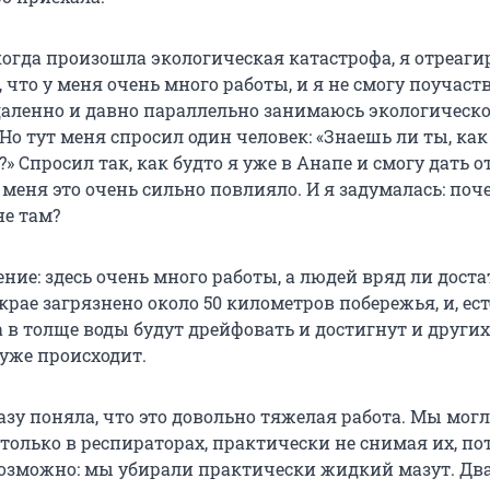
когда произошла экологическая катастрофа, я отреаги
, что у меня очень много работы, и я не смогу поучаст
даленно и давно параллельно занимаюсь экологическ
Но тут меня спросил один человек: «Знаешь ли ты, ка
» Спросил так, как будто я уже в Анапе и смогу дать о
 меня это очень сильно повлияло. И я задумалась: поч
не там?
ние: здесь очень много работы, а людей вряд ли доста
рае загрязнено около 50 километров побережья, и, ест
 в толще воды будут дрейфовать и достигнут и других
 уже происходит.
разу поняла, что это довольно тяжелая работа. Мы мог
только в респираторах, практически не снимая их, по
озможно: мы убирали практически жидкий мазут. Дв