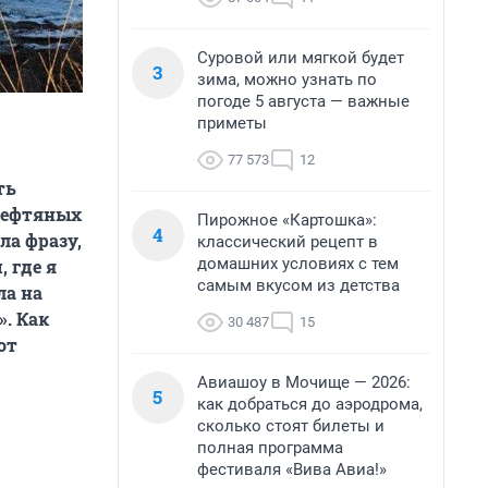
Суровой или мягкой будет
3
зима, можно узнать по
погоде 5 августа — важные
приметы
77 573
12
ть
 нефтяных
Пирожное «Картошка»:
4
ла фразу,
классический рецепт в
домашних условиях с тем
 где я
самым вкусом из детства
ла на
». Как
30 487
15
от
Авиашоу в Мочище — 2026:
5
как добраться до аэродрома,
сколько стоят билеты и
полная программа
фестиваля «Вива Авиа!»