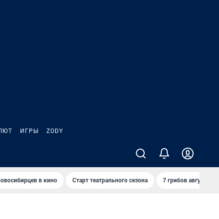
ЛЮТ
ИГРЫ
ZODY
овосибирцев в кино
Старт театрального сезона
7 грибов августа