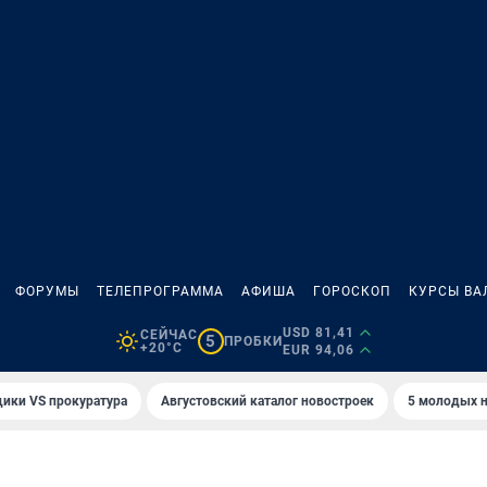
ФОРУМЫ
ТЕЛЕПРОГРАММА
АФИША
ГОРОСКОП
КУРСЫ ВА
USD 81,41
СЕЙЧАС
5
ПРОБКИ
+20°C
EUR 94,06
ики VS прокуратура
Августовский каталог новостроек
5 молодых н