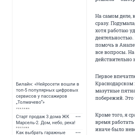
На самом деле, 
сразу. Подумала
хотя работаю у
деятельностью. 
помочь в Анапе?
все вопросы. На
действительно 
Первое впечатле
Краснодарском к
Билайн: «Нейросети вошли в
топ-5 популярных цифровых
мазутные пятна
сервисов у пассажиров
побережий. Это
„Толмачево“»
Кроме того, я с
Старт продаж 3 дома ЖК
время работать 
Марсель-2. Дом, небо, река!
иначе было нев
Как выбрать гаражные