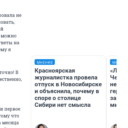
ровала не
вовать,
ой
к можно
тветы на
ему я
МНЕНИЕ
МНЕНИ
Красноярская
«Люди
точно! В
журналистка провела
Чем п
ественно,
отпуск в Новосибирске
непон
и объяснила, почему в
герои
споре о столице
застр
Сибири нет смысла
мисти
ли первое
тому что
а месяца