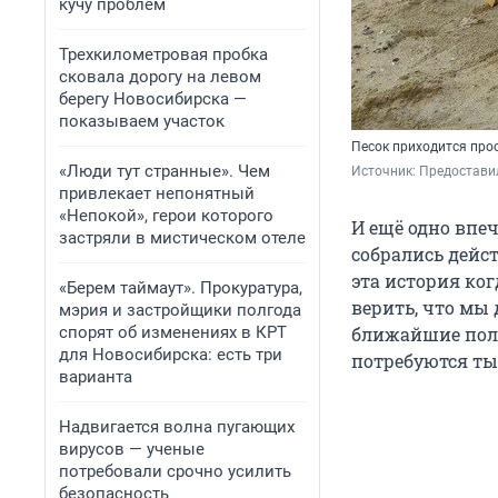
кучу проблем
Трехкилометровая пробка
сковала дорогу на левом
берегу Новосибирска —
показываем участок
Песок приходится про
«Люди тут странные». Чем
Источник: 
Предостави
привлекает непонятный
«Непокой», герои которого
И ещё одно впеч
застряли в мистическом отеле
собрались дейс
эта история ког
«Берем таймаут». Прокуратура,
верить, что мы 
мэрия и застройщики полгода
спорят об изменениях в КРТ
ближайшие полт
для Новосибирска: есть три
потребуются ты
варианта
Надвигается волна пугающих
вирусов — ученые
потребовали срочно усилить
безопасность