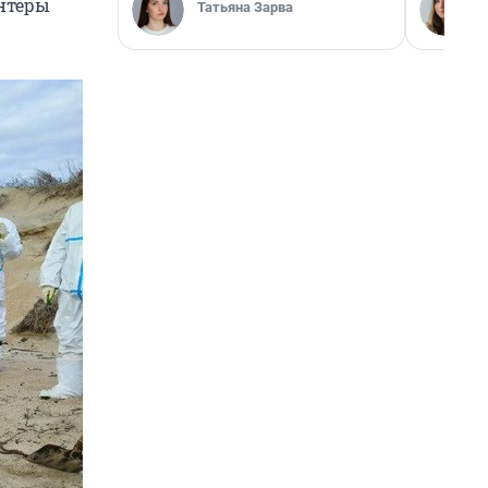
онтёры
Татьяна Зарва