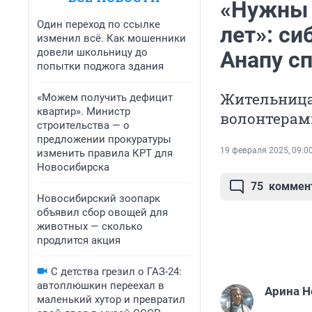
«Нужны 
Один переход по ссылке
лет»: си
изменил всё. Как мошенники
довели школьницу до
Анапу с
попытки поджога здания
Жительница
«Можем получить дефицит
квартир». Министр
волонтерам
строительства — о
предложении прокуратуры
19 февраля 2025, 09:0
изменить правила КРТ для
Новосибирска
75
коммен
Новосибирский зоопарк
объявил сбор овощей для
животных — сколько
продлится акция
С детства грезил о ГАЗ-24:
автоплюшкин переехал в
Арина Н
маленький хутор и превратил