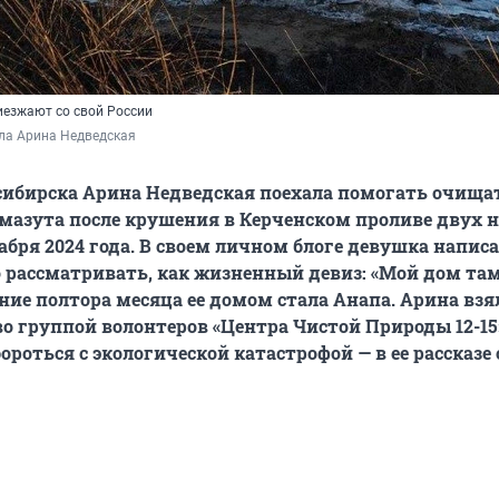
иезжают со свой России
ла Арина Недведская
сибирска Арина Недведская поехала помогать очища
 мазута после крушения в Керченском проливе двух
абря 2024 года. В своем личном блоге девушка написа
рассматривать, как жизненный девиз: «Мой дом там,
ние полтора месяца ее домом стала Анапа. Арина взя
во группой волонтеров «Центра Чистой Природы 12-15
роться с экологической катастрофой — в ее рассказе 