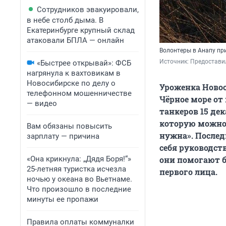
Сотрудников эвакуировали,
в небе столб дыма. В
Екатеринбурге крупный склад
атаковали БПЛА — онлайн
Волонтеры в Анапу пр
Источник: 
Предостави
«Быстрее открывай»: ФСБ
нагрянула к вахтовикам в
Новосибирске по делу о
Уроженка Ново
телефонном мошенничестве
Чёрное море от
— видео
танкеров 15 дек
которую можно 
Вам обязаны повысить
нужна». Послед
зарплату — причина
себя руководст
«Она крикнула: „Дядя Боря!“»
они помогают бо
25-летняя туристка исчезла
первого лица.
ночью у океана во Вьетнаме.
Что произошло в последние
минуты ее пропажи
Правила оплаты коммуналки