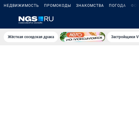
НЕДВИЖИМОСТЬ
ПРОМОКОДЫ
ЗНАКОМСТВА
ПОГОДА
ФО
Жёсткая соседская драка
Застройщики V