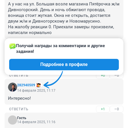
А у нас на ул. Большая возле магазина Пятёрочка ж/м 
Дивногорский. День и ночь обжигают провода, 
вонища стоит жуткая. Окна не открыть, достается 
двум ж/м и Дивногорскому и Новомарусино. 

На жалобу реакции 0. Приехали замеры произвели, 
написали нормально
+0
–0
ОТВЕТИТЬ
Получай награды за комментарии и другие 
задания!
Гость
14 февраля 2025, 13:04
Подробнее в профиле
Таких беспределов 1000000
+0
–0
ОТВЕТИТЬ
282940509
14 февраля 2025, 11:17
Интересно!
+1
–0
ОТВЕТИТЬ
Гость
14 февраля 2025, 11:16