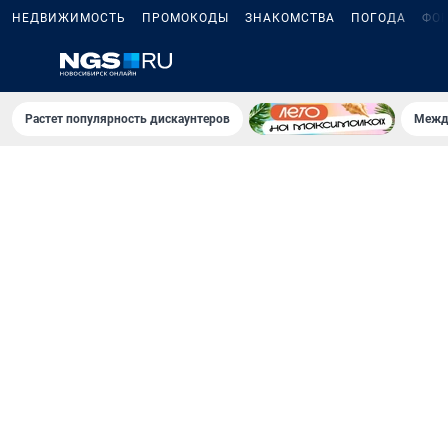
НЕДВИЖИМОСТЬ
ПРОМОКОДЫ
ЗНАКОМСТВА
ПОГОДА
ФО
Растет популярность дискаунтеров
Межд