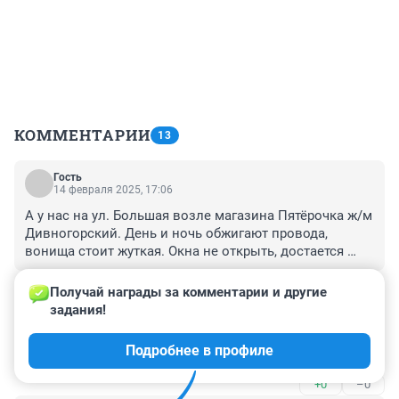
КОММЕНТАРИИ
13
Гость
14 февраля 2025, 17:06
А у нас на ул. Большая возле магазина Пятёрочка ж/м 
Дивногорский. День и ночь обжигают провода, 
вонища стоит жуткая. Окна не открыть, достается 
двум ж/м и Дивногорскому и Новомарусино. 

+0
–0
На жалобу реакции 0. Приехали замеры произвели, 
Получай награды за комментарии и другие 
написали нормально
задания!
Гость
14 февраля 2025, 13:04
Подробнее в профиле
Таких беспределов 1000000
+0
–0