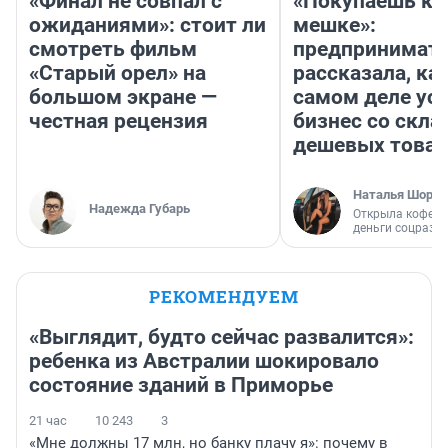
«Финал не совпал с
«Покупаешь ко
ожиданиями»: стоит ли
мешке»:
смотреть фильм
предпринимат
«Старый орел» на
рассказала, как
большом экране —
самом деле ус
честная рецензия
бизнес со скл
дешевых това
Наталья Шорох
Надежда Губарь
Открыла кофейн
деньги соцразв
РЕКОМЕНДУЕМ
«Выглядит, будто сейчас развалится»:
ребенка из Австралии шокировало
состояние зданий в Приморье
21 час
10 243
3
«Мне должны 17 млн, но банку плачу я»: почему в