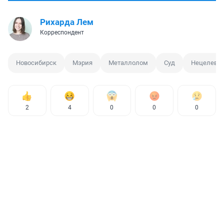
Рихарда Лем
Корреспондент
Новосибирск
Мэрия
Металлолом
Суд
Нецелевое
2
4
0
0
0