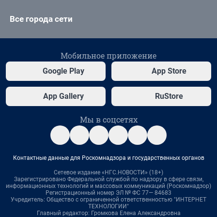
Все города сети
Мобильное приложение
Google Play
App Store
App Gallery
RuStore
Мы в соцсетях
Контактные данные для Роскомнадзора и государственных органов
Сетевое издание «НГС.НОВОСТИ» (18+)
Зарегистрировано Федеральной службой по надзору в сфере связи,
информационных технологий и массовых коммуникаций (Роскомнадзор)
Регистрационный номер ЭЛ № ФС 77— 84683
Учредитель: Общество с ограниченной ответственностью "ИНТЕРНЕТ
ТЕХНОЛОГИИ"
Главный редактор: Громкова Елена Александровна