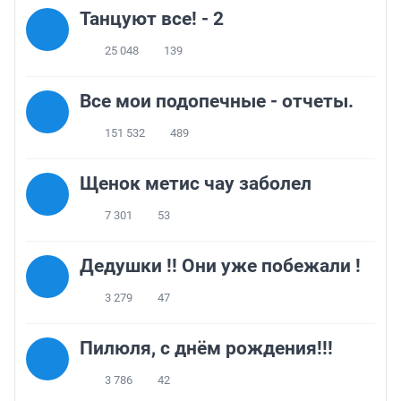
Танцуют все! - 2
25 048
139
Все мои подопечные - отчеты.
151 532
489
Щенок метис чау заболел
7 301
53
Дедушки !! Они уже побежали !
3 279
47
Пилюля, с днём рождения!!!
3 786
42