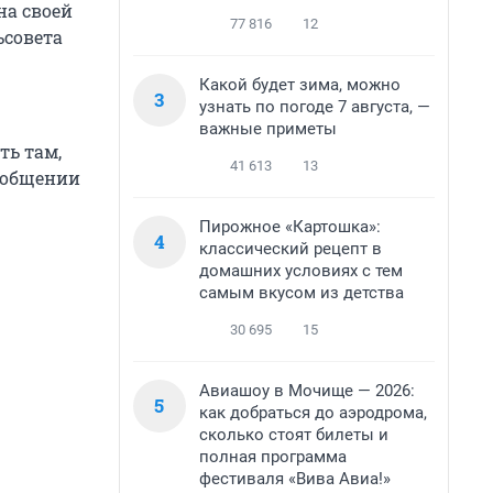
на своей
77 816
12
ьсовета
Какой будет зима, можно
3
узнать по погоде 7 августа, —
важные приметы
ть там,
41 613
13
сообщении
Пирожное «Картошка»:
4
классический рецепт в
домашних условиях с тем
самым вкусом из детства
30 695
15
Авиашоу в Мочище — 2026:
5
как добраться до аэродрома,
сколько стоят билеты и
полная программа
фестиваля «Вива Авиа!»