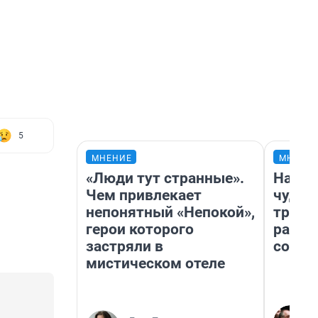
5
МНЕНИЕ
МНЕНИ
«Люди тут странные».
Насле
Чем привлекает
чудом
непонятный «Непокой»,
транс
герои которого
разне
застряли в
совет
мистическом отеле