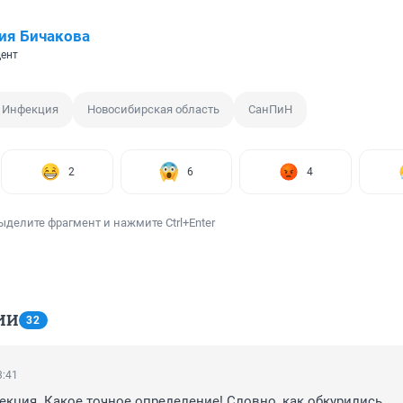
ия Бичакова
ент
Инфекция
Новосибирская область
СанПиН
2
6
4
ыделите фрагмент и нажмите Ctrl+Enter
ИИ
32
3:41
кция. Какое точное определение! Словно, как обкурились 