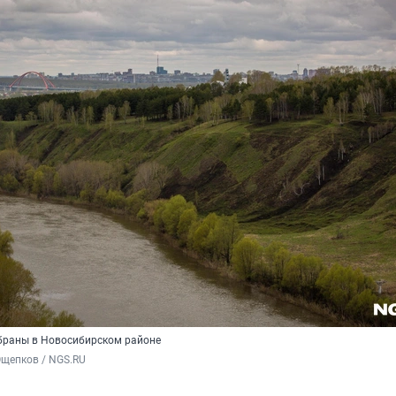
браны в Новосибирском районе
Ощепков / NGS.RU