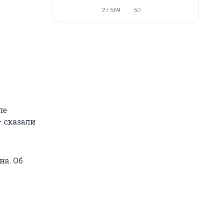
27 569
50
ле
— сказали
на. Об