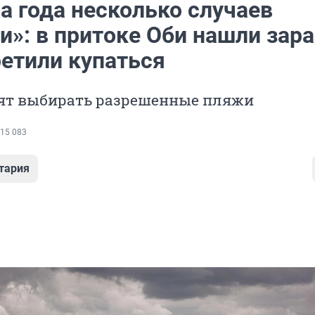
а года несколько случаев
»: в притоке Оби нашли зара
ретили купаться
ят выбирать разрешенные пляжи
15 083
тария