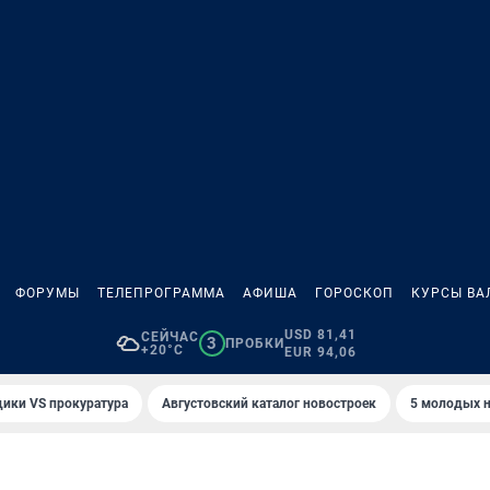
ФОРУМЫ
ТЕЛЕПРОГРАММА
АФИША
ГОРОСКОП
КУРСЫ ВА
USD 81,41
СЕЙЧАС
3
ПРОБКИ
+20°C
EUR 94,06
ики VS прокуратура
Августовский каталог новостроек
5 молодых н