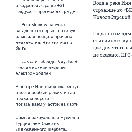
Вода в реке Иня
ожидается жара до +31
странице во «В
градуса — прогноз на три дня
Новосибирской 
Всю Москву напугал
загадочный взрыв: его звук
По данным адми
слышали везде, а причина
стихийного куп
неизвестна. Что это могло
где для этого н
быть
не сказано. НГ
«Смели гибриды Voyah». В
России возник дефицит
электромобилей
В центре Новосибирска могут
ввести особый режим из-за
провала дороги —
показываем участок на карте
Самый сексуальный мужчина
Турции: чем Омер из
«Клюквенного щербета»