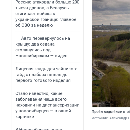
Россию атаковали больше 200
тысяч дронов, а Беларусь
стягивает войска к
украинской границе: главное
об СВО за неделю
Авто перевернулось на
крышу: два седана
столкнулись под
Новосибирском — видео
Лицевая гладь для чайников:
гайд от набора петель до
первого готового изделия
Стало известно, какие
заболевания чаще всего
находили на диспансеризации
у новосибирцев — в одной
Пробы воды были ото
картинке
Источник: 
Александр 
В Новосибирске вновь