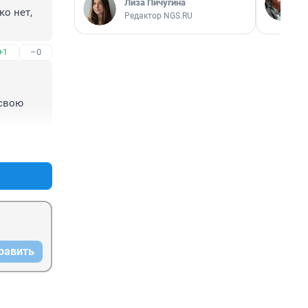
Лиза Пичугина
о нет, 
Редактор NGS.RU
+1
–0
свою 
+0
–0
равить