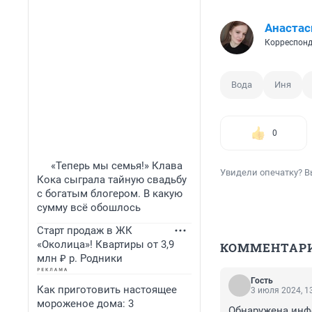
Анастас
Корреспонд
Вода
Иня
0
«Теперь мы семья!» Клава
Увидели опечатку? В
Кока сыграла тайную свадьбу
с богатым блогером. В какую
сумму всё обошлось
Старт продаж в ЖК
«Околица»! Квартиры от 3,9
КОММЕНТАР
млн ₽ р. Родники
Гость
Как приготовить настоящее
3 июля 2024, 1
мороженое дома: 3
Обнаружена инфе