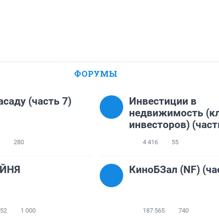
ФОРУМЫ
асаду (часть 7)
Инвестиции в
недвижимость (к
инвесторов) (част
280
4 416
55
ЙНЯ
КиноБЗал (NF) (ча
152
1 000
187 565
740