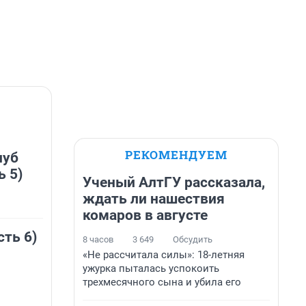
РЕКОМЕНДУЕМ
луб
ь 5)
Ученый АлтГУ рассказала,
ждать ли нашествия
комаров в августе
сть 6)
8 часов
3 649
Обсудить
«Не рассчитала силы»: 18-летняя
ужурка пыталась успокоить
трехмесячного сына и убила его