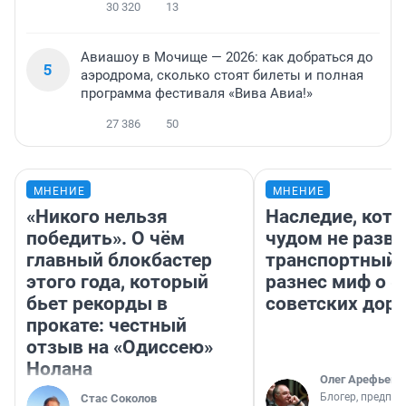
30 320
13
Авиашоу в Мочище — 2026: как добраться до
5
аэродрома, сколько стоят билеты и полная
программа фестиваля «Вива Авиа!»
27 386
50
МНЕНИЕ
МНЕНИЕ
«Никого нельзя
Наследие, кото
победить». О чём
чудом не разва
главный блокбастер
транспортный 
этого года, который
разнес миф о 
бьет рекорды в
советских доро
прокате: честный
отзыв на «Одиссею»
Нолана
Олег Арефьев
Блогер, предпри
Стас Соколов