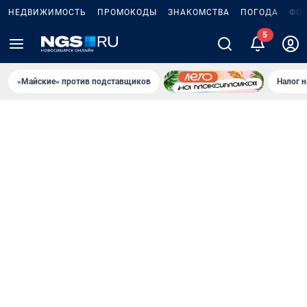
НЕДВИЖИМОСТЬ
ПРОМОКОДЫ
ЗНАКОМСТВА
ПОГОДА
ФО
«Майские» против подставщиков
Налог 