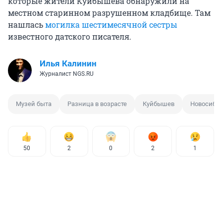
которые жители Куйбышева обнаружили на
местном старинном разрушенном кладбище. Там
нашлась
могилка шестимесячной сестры
известного датского писателя.
Илья Калинин
Журналист NGS.RU
Музей быта
Разница в возрасте
Куйбышев
Новосибир
50
2
0
2
1