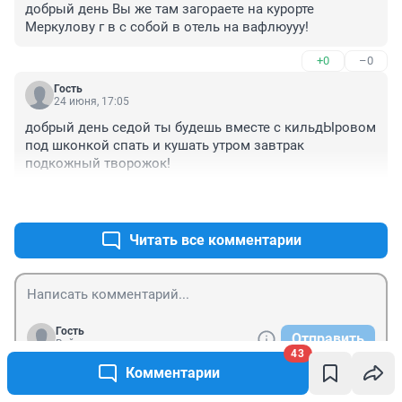
добрый день Вы же там загораете на курорте 
Меркулову г в с собой в отель на вафлюууу!
+0
–0
Гость
24 июня, 17:05
добрый день седой ты будешь вместе с кильдЫровом 
под шконкой спать и кушать утром завтрак 
подкожный творожок!
+0
–0
Читать все комментарии
Гость
Отправить
Войти
43
Комментарии