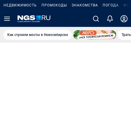
НЕДВИЖИМОСТЬ
ПРОМОКОДЫ
ЗНАКОМСТВА
ПОГОДА
ФО
Как строили мосты в Новосибирске
Траты