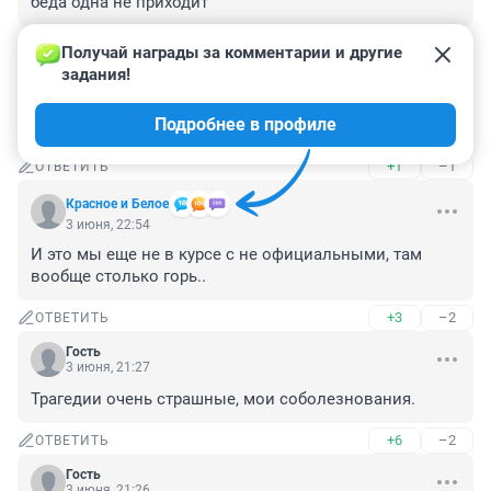
беда одна не приходит
+0
–0
ОТВЕТИТЬ
Получай награды за комментарии и другие 
задания!
Гость
4 июня, 00:55
Подробнее в профиле
ну все старые помирают и чо теперь то ?
+1
–1
ОТВЕТИТЬ
Красное и Белое
3 июня, 22:54
И это мы еще не в курсе с не официальными, там 
вообще столько горь..
+3
–2
ОТВЕТИТЬ
Гость
3 июня, 21:27
Трагедии очень страшные, мои соболезнования.
+6
–2
ОТВЕТИТЬ
Гость
3 июня, 21:26