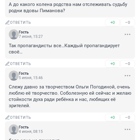
А до какого колена родства нам отслеживать судьбу 
родни вдовы Пиманова?
+0
–0
ОТВЕТИТЬ
Гость
7 июня, 15:27
Так пропагандисты все…Каждый пропагандирует 
своё…
+0
–0
ОТВЕТИТЬ
Гость
5 июня, 15:46
Слежу давно за творчеством Ольги Погодиной, очень 
люблю её творчество. Соболезную ей сейчас и желаю 
стойкости духа ради ребёнка и нас, любящих её 
зрителей.
+0
–0
ОТВЕТИТЬ
Гость
4 июня, 08:15