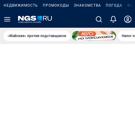
НЕДВИЖИМОСТЬ
ПРОМОКОДЫ
ЗНАКОМСТВА
ПОГОДА
ФО
«Майские» против подставщиков
Налог 