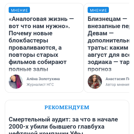
МНЕНИЕ
МНЕНИЕ
«Аналоговая жизнь —
Близнецам —
вот что нам нужно».
внезапные пер
Почему новые
Девам —
блокбастеры
дополнительн
проваливаются, а
траты: каким б
повторы старых
август для все
фильмов собирают
зодиака — таро
полные залы
прогноз
Алёна Золотухина
Анастасия Пер
Журналист НГС
Автор мнения
РЕКОМЕНДУЕМ
Смертельный аудит: за что в начале
2000-х убили бывшего главбуха
нефтяной компании Уфы