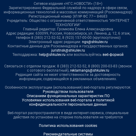
Сетевое издание «НГС.НОВОСТИ» (18+)
Зарегистрировано Федеральной службой по надзору в сфере связи,
информационных технологий и массовых коммуникаций (Роскомнадзор)
Регистрационный номер ЭЛ № ФС 77— 84683
Учредитель: Общество с ограниченной ответственностью "ИНТЕРНЕТ
ТЕХНОЛОГИИ"
Главный редактор: Громкова Елена Александровна
Адрес редакции: 630099, Россия, Новосибирск, ул. Ленина, д. 12, 6 этаж,
телефон 8 (383) 212-52-52, 8 (923) 157-00-00 (круглосуточно)
Электронный адрес редакции:
ngs@shkulev.ru
Контактные данные для Роскомнадзора и государственных органов:
juristnsk@shkulev.ru
Техподдержка:
help@shkulev.ru
или воспользуйтесь
веб-формой
Связаться с отделом продаж: 8 (383) 212-52-52, 8 (800) 200-03-83 (звонок
с сотового бесплатный),
reklamangs@shkulev.ru
Редакция сайта не несет ответственности за достоверность
информации, содержащейся в рекламных объявлениях.
Особенности эксплуатации (использования) веб-портала регулируются:
Руководством пользователя
Описанием функциональных характеристик ПО
Условиями использования веб-портала и политикой
конфиденциальности персональных данных
Веб-портал распространяется в виде интернет-сервиса, специальные
действия по установке на стороне пользователя не требуются
Политика использования cookies
Рекомендательные системы