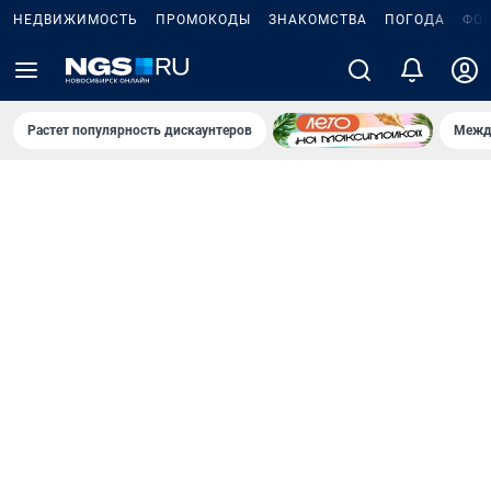
НЕДВИЖИМОСТЬ
ПРОМОКОДЫ
ЗНАКОМСТВА
ПОГОДА
ФО
Растет популярность дискаунтеров
Межд