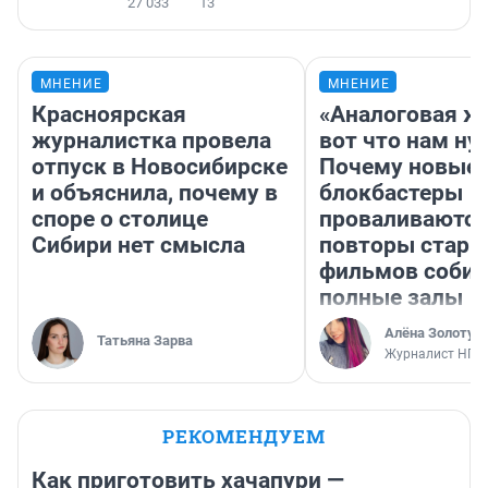
27 033
13
МНЕНИЕ
МНЕНИЕ
Красноярская
«Аналоговая ж
журналистка провела
вот что нам ну
отпуск в Новосибирске
Почему новые
и объяснила, почему в
блокбастеры
споре о столице
проваливаются,
Сибири нет смысла
повторы стары
фильмов соби
полные залы
Алёна Золотух
Татьяна Зарва
Журналист НГС
РЕКОМЕНДУЕМ
Как приготовить хачапури —