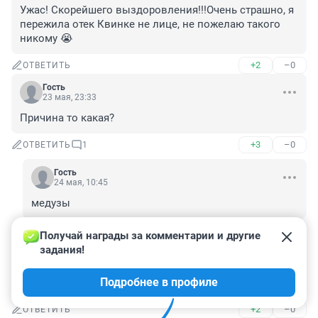
Ужас! Скорейшего выздоровления!!!Очень страшно, я 
пережила отек Квинке не лице, не пожелаю такого 
никому 😭
+2
–0
ОТВЕТИТЬ
Гость
23 мая, 23:33
Причина то какая?
+3
–0
ОТВЕТИТЬ
1
Гость
24 мая, 10:45
медузы
+2
–0
ОТВЕТИТЬ
Получай награды за комментарии и другие 
задания!
Гость
23 мая, 23:20
Подробнее в профиле
Вроде симпатичнее стала. Нужно ещё нырнуть.
+2
–0
ОТВЕТИТЬ