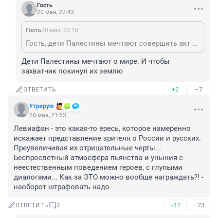
Гость
20 мая, 22:43
Гость
20 мая, 22:10
Гость, дети Палестины мечтают совершить акт джихада в России.
Дети Палестины мечтают о мире. И чтобы 
захватчик покинул их землю
+2
–7
ОТВЕТИТЬ
Утрирую
20 мая, 21:53
Левиафан - это какая-то ересь, которое намеренно 
искажает представление зрителя о России и русских. 
Преувеличивая их отрицательные черты... 
Беспросветный атмосфера пьянства и уныния с 
неестественным поведением героев, с глупыми 
диалогами... Как за ЭТО можно вообще награждать?! - 
наоборот штрафовать надо
+17
–23
ОТВЕТИТЬ
3