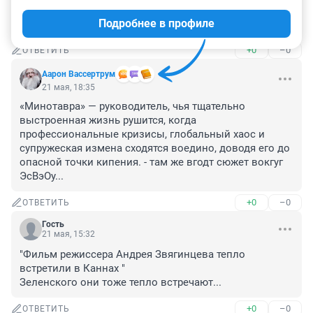
Новосибирские знатоки устриц обсуждают фильм, 
Подробнее в профиле
который не шел в прокате в России.
+0
–0
ОТВЕТИТЬ
Аарон Вассертрум
21 мая, 18:35
«Минотавра» — руководитель, чья тщательно 
выстроенная жизнь рушится, когда 
профессиональные кризисы, глобальный хаос и 
супружеская измена сходятся воедино, доводя его до 
опасной точки кипения. - там же вгодт сюжет вокгуг 
ЭсВэОу...
+0
–0
ОТВЕТИТЬ
Гость
21 мая, 15:32
"Фильм режиссера Андрея Звягинцева тепло 
встретили в Каннах "

Зеленского они тоже тепло встречают...
+0
–0
ОТВЕТИТЬ