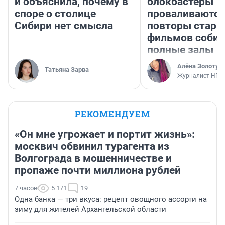
и объяснила, почему в
блокбастеры
споре о столице
проваливаются,
Сибири нет смысла
повторы стары
фильмов соби
полные залы
Алёна Золотух
Татьяна Зарва
Журналист НГС
РЕКОМЕНДУЕМ
«Он мне угрожает и портит жизнь»:
москвич обвинил турагента из
Волгограда в мошенничестве и
пропаже почти миллиона рублей
7 часов
5 171
19
Одна банка — три вкуса: рецепт овощного ассорти на
зиму для жителей Архангельской области