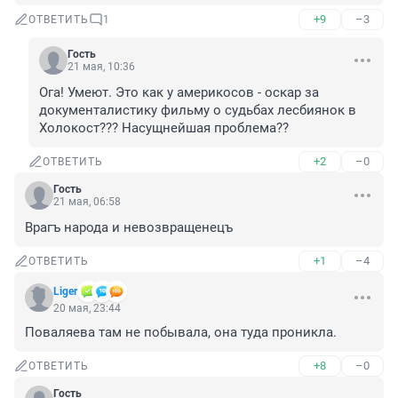
+9
–3
ОТВЕТИТЬ
1
Гость
21 мая, 10:36
Ога! Умеют. Это как у америкосов - оскар за 
документалистику фильму о судьбах лесбиянок в 
Холокост??? Насущнейшая проблема??
+2
–0
ОТВЕТИТЬ
Гость
21 мая, 06:58
Врагъ народа и невозвращенецъ
+1
–4
ОТВЕТИТЬ
Liger
20 мая, 23:44
Поваляева там не побывала, она туда проникла.
+8
–0
ОТВЕТИТЬ
Гость