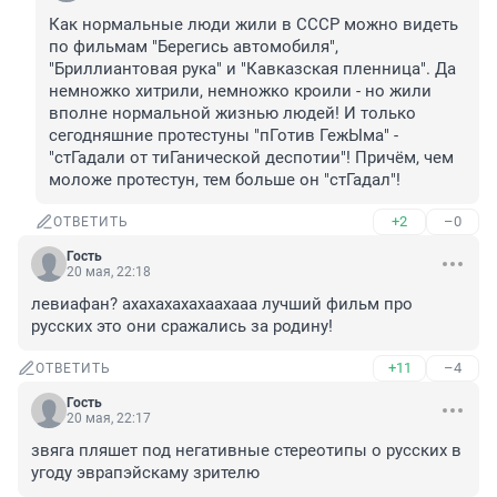
Как нормальные люди жили в СССР можно видеть 
по фильмам "Берегись автомобиля", 
"Бриллиантовая рука" и "Кавказская пленница". Да 
немножко хитрили, немножко кроили - но жили 
вполне нормальной жизнью людей! И только 
сегодняшние протестуны "пГотив ГежЫма" - 
"стГадали от тиГанической деспотии"! Причём, чем 
моложе протестун, тем больше он "стГадал"!
+2
–0
ОТВЕТИТЬ
Гость
20 мая, 22:18
левиафан? ахахахахахаахааа лучший фильм про 
русских это они сражались за родину!
+11
–4
ОТВЕТИТЬ
Гость
20 мая, 22:17
звяга пляшет под негативные стереотипы о русских в 
угоду эврапэйскаму зрителю