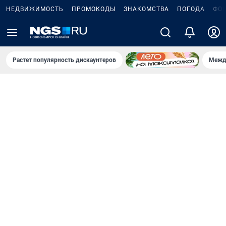
НЕДВИЖИМОСТЬ
ПРОМОКОДЫ
ЗНАКОМСТВА
ПОГОДА
ФО
Растет популярность дискаунтеров
Межд