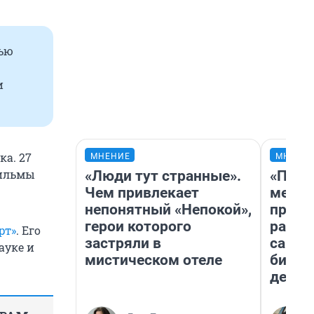
лью
и
ка. 27
МНЕНИЕ
МНЕНИ
фильмы
«Люди тут странные».
«Поку
Чем привлекает
мешке
непонятный «Непокой»,
предп
герои которого
расска
рт»
. Его
застряли в
самом
ауке и
мистическом отеле
бизне
дешев