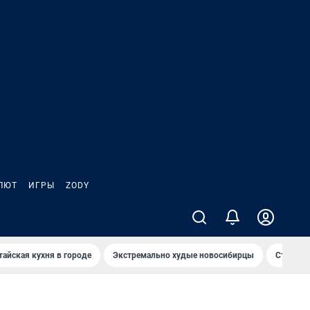
ЛЮТ
ИГРЫ
ZODY
тайская кухня в городе
Экстремально худые новосибирцы
Старт те