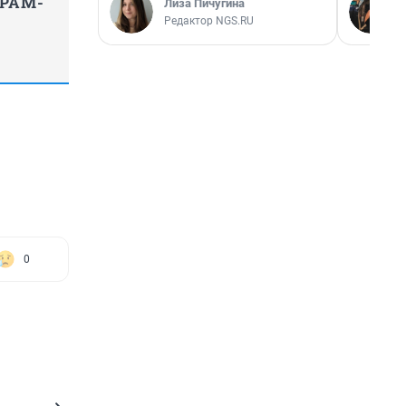
ГРАМ-
Лиза Пичугина
Редактор NGS.RU
0