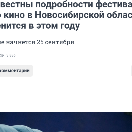
звестны подробности фестив
о кино в Новосибирской обла
нится в этом году
 начнется 25 сентября
3 886
 комментарий