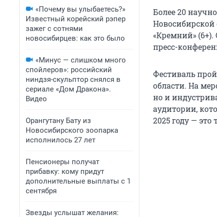
«Почему вы улыбаетесь?»
Более 20 научн
Известный корейский рэпер
Новосибирской 
зажег с сотнями
«Кремний» (6+).
новосибирцев: как это было
пресс-конферен
«Минус — слишком много
спойлеров»: российский
Фестиваль пройд
ниндзя-скульптор снялся в
области. На ме
сериале «Дом Дракона».
но и индустрив
Видео
аудитории, кот
2025 году — это
Орангутану Бату из
Новосибирского зоопарка
исполнилось 27 лет
Пенсионеры получат
прибавку: кому придут
дополнительные выплаты с 1
сентября
Звезды услышат желания: