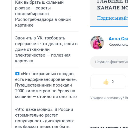
ГЛАВНЫЕ Н
Как выбрать школьный
КАНАЛЕ NG
рюкзак — советы
новосибирского
Подписывайте
Роспотребнадзора в одной
картинке
Звонить в УК, требовать
Анна Ск
перерасчет: что делать, если в
Корреспонд
доме отключили
электричество — полезная
карточка
Научная фантасти
«Нет некрасивых городов,
есть недофинансированные».
0
Путешественники проехали
2000 километров по Уралу на
машине — стоило ли оно того
Увидели опечатку? В
«Это даже модно». В России
стремительно растет
популярность дискаунтеров:
как формат перестал быть