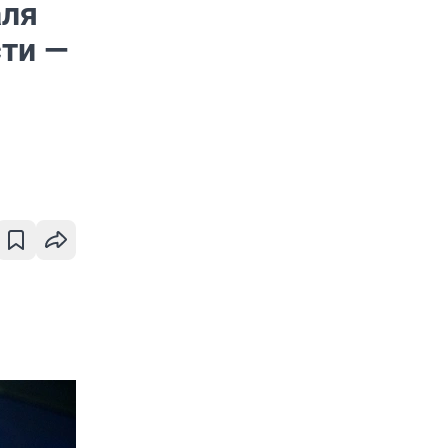
аля
сти —