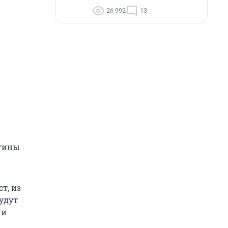
26 992
13
ртины
т, из
удут
ии