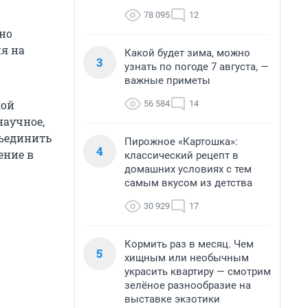
78 095
12
но
ия на
Какой будет зима, можно
3
узнать по погоде 7 августа, —
важные приметы
кой
56 584
14
научное,
бъединить
Пирожное «Картошка»:
4
ение в
классический рецепт в
домашних условиях с тем
самым вкусом из детства
30 929
17
Кормить раз в месяц. Чем
5
хищным или необычным
украсить квартиру — смотрим
зелёное разнообразие на
выставке экзотики