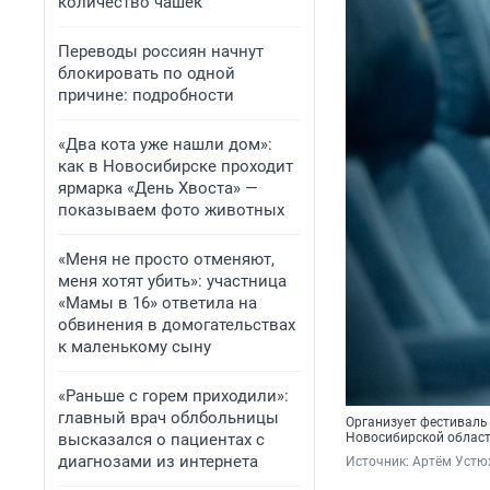
количество чашек
Переводы россиян начнут
блокировать по одной
причине: подробности
«Два кота уже нашли дом»:
как в Новосибирске проходит
ярмарка «День Хвоста» —
показываем фото животных
«Меня не просто отменяют,
меня хотят убить»: участница
«Мамы в 16» ответила на
обвинения в домогательствах
к маленькому сыну
«Раньше с горем приходили»:
главный врач облбольницы
Организует фестиваль
высказался о пациентах с
Новосибирской облас
диагнозами из интернета
Источник: 
Артём Устю