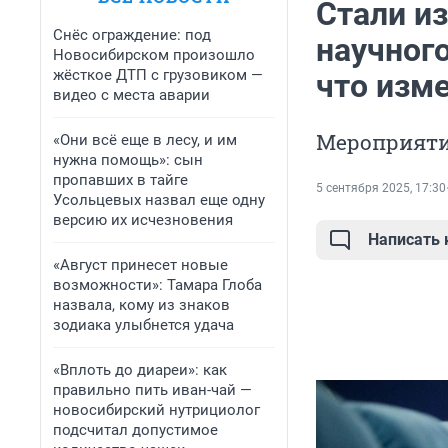
Стали и
Снёс ограждение: под
научног
Новосибирском произошло
жёсткое ДТП с грузовиком —
что изме
видео с места аварии
Мероприятие
«Они всё еще в лесу, и им
нужна помощь»: сын
пропавших в тайге
5 сентября 2025, 17:30
Усольцевых назвал еще одну
версию их исчезновения
Написать
«Август принесет новые
возможности»: Тамара Глоба
назвала, кому из знаков
зодиака улыбнется удача
«Вплоть до диареи»: как
правильно пить иван-чай —
новосибирский нутрициолог
подсчитал допустимое