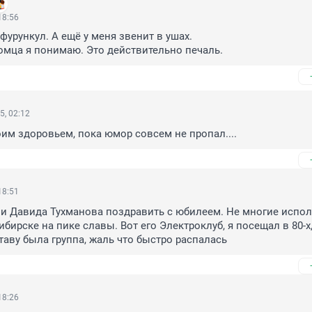
18:56
фурункул. А ещё у меня звенит в ушах. 

томца я понимаю. Это действительно печаль.
5, 02:12
им здоровьем, пока юмор совсем не пропал....
18:51
и Давида Тухманова поздравить с юбилеем. Не многие испол
ирске на пике славы. Вот его Электроклуб, я посещал в 80-х,
таву была группа, жаль что быстро распалась
18:26