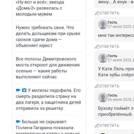
жену... А внук -
«Ну вот и всё»: звезда
«Дома-2» развелась с
ОТВЕТИТЬ
молодым мужем
Гость
27 июля 2025, 
Нужно требовать свое. Что
делать дольщикам при срыве
мне так интерес
сроков сдачи дома —
объясняет юрист
ОТВЕТИТЬ
Гость
Все полосы Димитровского
27 июля 2025, 
моста откроют для движения
У Кати Лель про
осенью — какие работы
Кати зубы спёрл
выполняют сейчас
ОТВЕТИТЬ
У могилы педофила. Его
Гость
смерть разделила страну на
26 июля 2025, 
два лагеря, а защитника детей
отправила за решетку
Бузову поймёт л
приобретённый. 
Больше не скрывает:
ОТВЕТИТЬ
Полина Гагарина показала
романтичные кадры с новым