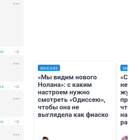
+6
–0
МНЕНИЕ
МНЕНИ
«Мы видим нового
«Сним
Нолана»: с каким
немед
+4
–0
настроем нужно
журна
смотреть «Одиссею»,
пришл
чтобы она не
чтобы
выглядела как фиаско
на чт
ради 
+6
–0