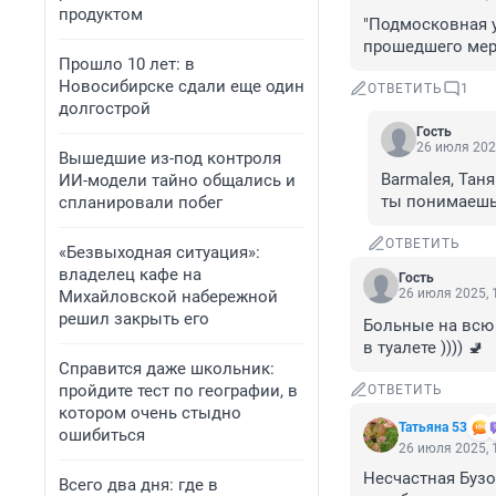
продуктом
"Подмосковная ус
прошедшего мер
Прошло 10 лет: в
Новосибирске сдали еще один
ОТВЕТИТЬ
1
долгострой
Гость
26 июля 202
Вышедшие из-под контроля
Barmaleя, Тан
ИИ-модели тайно общались и
ты понимаешь
спланировали побег
ОТВЕТИТЬ
«Безвыходная ситуация»:
владелец кафе на
Гость
26 июля 2025, 
Михайловской набережной
решил закрыть его
Больные на всю 
в туалете )))) 🚽
Справится даже школьник:
пройдите тест по географии, в
ОТВЕТИТЬ
котором очень стыдно
Татьяна 53
ошибиться
26 июля 2025, 
Несчастная Бузов
Всего два дня: где в