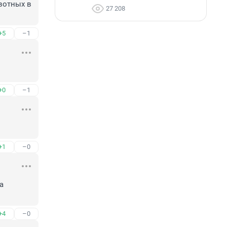
вотных в 
27 208
+5
–1
+0
–1
+1
–0
 
+4
–0