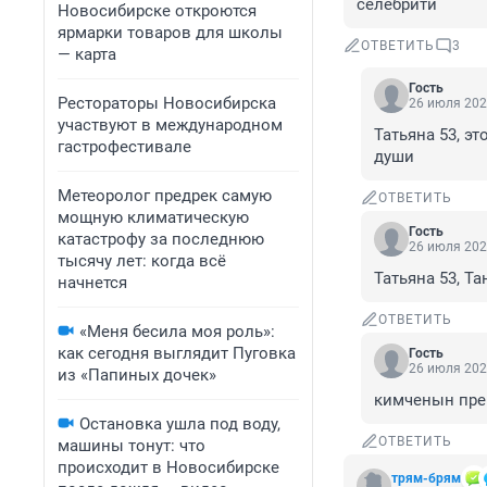
селебрити
Новосибирске откроются
ярмарки товаров для школы
ОТВЕТИТЬ
3
— карта
Гость
Рестораторы Новосибирска
26 июля 202
участвуют в международном
Татьяна 53, э
гастрофестивале
души
Метеоролог предрек самую
ОТВЕТИТЬ
мощную климатическую
Гость
катастрофу за последнюю
26 июля 202
тысячу лет: когда всё
Татьяна 53, Т
начнется
ОТВЕТИТЬ
«Меня бесила моя роль»:
как сегодня выглядит Пуговка
Гость
26 июля 202
из «Папиных дочек»
кимченын преп
Остановка ушла под воду,
ОТВЕТИТЬ
машины тонут: что
происходит в Новосибирске
трям-брям