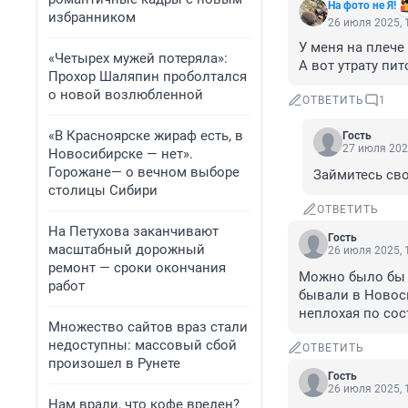
На фото не Я!
избранником
26 июля 2025, 
У меня на плече 
«Четырех мужей потеряла»:
А вот утрату пи
Прохор Шаляпин проболтался
о новой возлюбленной
ОТВЕТИТЬ
1
«В Красноярске жираф есть, в
Гость
27 июля 202
Новосибирске — нет».
Горожане— о вечном выборе
Займитесь сво
столицы Сибири
ОТВЕТИТЬ
На Петухова заканчивают
Гость
масштабный дорожный
26 июля 2025, 
ремонт — сроки окончания
Можно было бы 
работ
бывали в Новосиб
неплохая по сос
Множество сайтов враз стали
недоступны: массовый сбой
ОТВЕТИТЬ
произошел в Рунете
Гость
26 июля 2025, 
Нам врали, что кофе вреден?