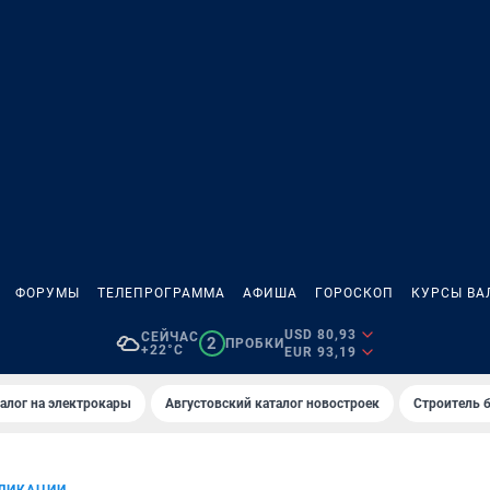
ФОРУМЫ
ТЕЛЕПРОГРАММА
АФИША
ГОРОСКОП
КУРСЫ ВА
USD 80,93
СЕЙЧАС
2
ПРОБКИ
+22°C
EUR 93,19
алог на электрокары
Августовский каталог новостроек
Строитель б