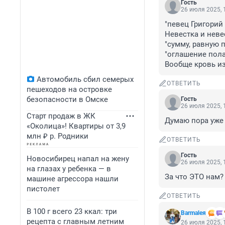
Гость
26 июля 2025, 
"певец Григорий 
Невестка и невес
"сумму, равную 
"оглашение пола"
Вообще кровь из
Автомобиль сбил семерых
ОТВЕТИТЬ
пешеходов на островке
безопасности в Омске
Гость
26 июля 2025, 
Старт продаж в ЖК
Думаю пора уже 
«Околица»! Квартиры от 3,9
млн ₽ р. Родники
ОТВЕТИТЬ
Гость
Новосибирец напал на жену
26 июля 2025, 
на глазах у ребенка — в
За что ЭТО нам?
машине агрессора нашли
пистолет
ОТВЕТИТЬ
В 100 г всего 23 ккал: три
Barmaleя
рецепта с главным летним
26 июля 2025, 