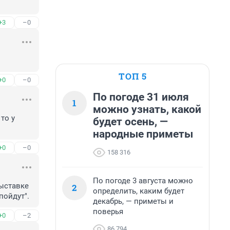
+3
–0
ТОП 5
+0
–0
По погоде 31 июля
1
можно узнать, какой
о у 
будет осень, —
народные приметы
+0
–0
158 316
По погоде 3 августа можно
ыставке 
2
определить, каким будет
пойдут".
декабрь, — приметы и
поверья
+0
–2
86 794