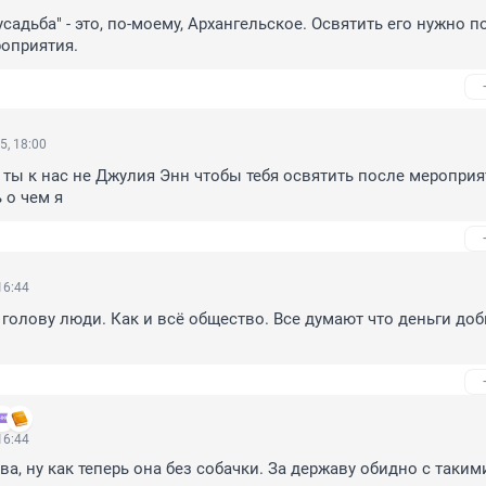
адьба" - это, по-моему, Архангельское. Освятить его нужно по
оприятия.
5, 18:00
я ты к нас не Джулия Энн чтобы тебя освятить после мероприят
 о чем я
16:44
голову люди. Как и всё общество. Все думают что деньги доб
16:44
а, ну как теперь она без собачки. За державу обидно с такими