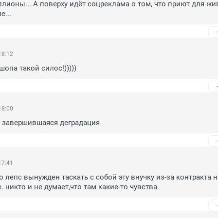
лионы... А поверху идёт соцреклама о том, что приют для жи
е...
18:12
опа такой силос!)))))
18:00
е завершившаяся деградация
17:41
о лепс вынужден таскать с собой эту внучку из-за контракта на
 никто и не думает,что там какие-то чувства