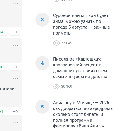
Суровой или мягкой будет
3
зима, можно узнать по
погоде 5 августа — важные
+4
–1
приметы
77 049
Пирожное «Картошка»:
4
классический рецепт в
+0
–1
домашних условиях с тем
самым вкусом из детства
30 169
нители 
 
Авиашоу в Мочище — 2026:
5
как добраться до аэродрома,
+1
–0
сколько стоят билеты и
полная программа
фестиваля «Вива Авиа!»