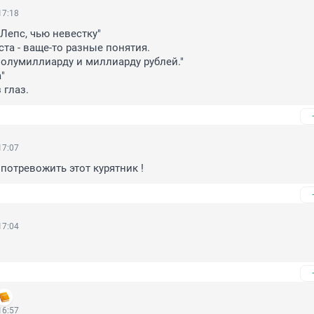
17:18
Лепс, чью невестку"

та - ваще-то разные понятия.

полумиллиарду и миллиарду рублей."



 глаз.
17:07
потревожить этот курятник !
17:04
16:57