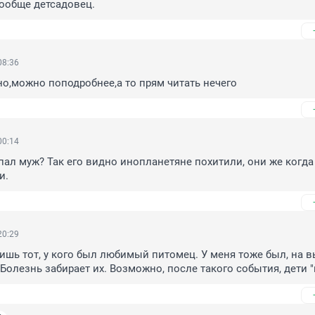
 вообще детсадовец.
08:36
но,можно поподробнее,а то прям читать нечего
00:14
пал муж? Так его видно инопланетяне похитили, они же когда т
и.
20:29
ишь тот, у кого был любимый питомец. У меня тоже был, на в
Болезнь забирает их. Возможно, после такого события, дети "