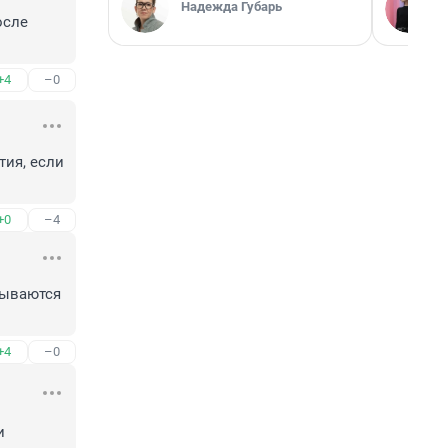
Надежда Губарь
сле 
+4
–0
ия, если 
+0
–4
ываются 
+4
–0
 