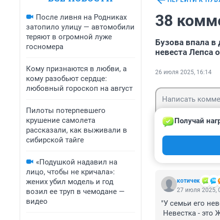
ПЕРЕЙТИ К ПУ
38 комм
После ливня на Родниках
затопило улицу — автомобили
теряют в огромной луже
Бузова впала в
госномера
невеста Лепса о
Кому признаются в любви, а
26 июля 2025, 16:14
кому разобьют сердце:
любовный гороскоп на август
Пилоты потерпевшего
крушение самолета
Получай наг
рассказали, как выживали в
сибирской тайге
Гость
Войти
«Подушкой надавил на
лицо, чтобы не кричала»:
жених убил модель и год
котичек
27 июля 2025, 
возил ее труп в чемодане —
видео
"У семьи его нев
 Невестка - это ЖЕНА СЫНА!!! А сын еще пока несовершеннолетний, чтобы иметь 