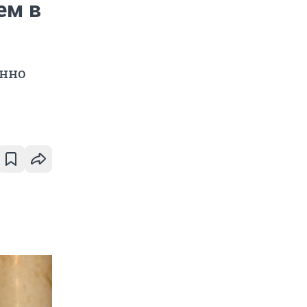
ем в
енно