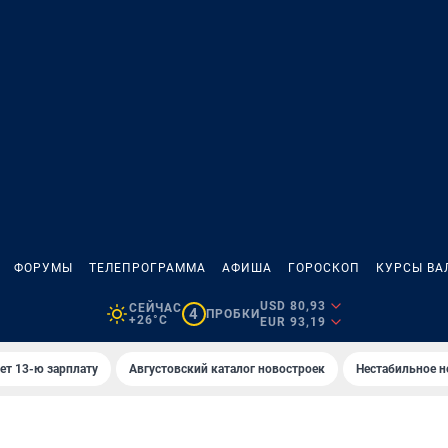
ФОРУМЫ
ТЕЛЕПРОГРАММА
АФИША
ГОРОСКОП
КУРСЫ ВА
USD 80,93
СЕЙЧАС
4
ПРОБКИ
+26°C
EUR 93,19
ет 13-ю зарплату
Августовский каталог новостроек
Нестабильное н