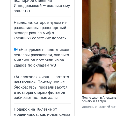
подпорной стены на
Ипподромской — сколько ему
заплатят
Наследие, которое чудом не
развалилось: транспортный
эксперт разнес миф о
«вечных» советских дорогах
«Находимся в заложниках»:
селлеры рассказали, сколько
миллионов потеряли из-за
ударов по складам WB
«Аналоговая жизнь — вот что
нам нужно». Почему новые
блокбастеры проваливаются,
а повторы старых фильмов
собирают полные залы
После школы Александр
ссылки в лагеря
Источник: 
Валерий Ма
Подарок на 18-летие от
мошенников: как новая схема