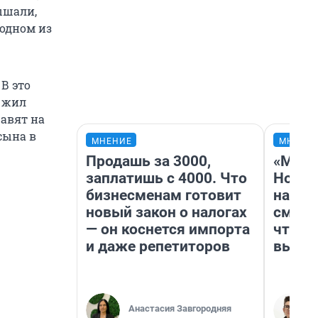
ышали,
 одном из
В это
р жил
равят на
сына в
МНЕНИЕ
МНЕНИ
Продашь за 3000,
«Мы в
заплатишь с 4000. Что
Нолан
бизнесменам готовит
настр
новый закон о налогах
смотр
— он коснется импорта
чтобы
и даже репетиторов
выгля
Анастасия Завгородняя