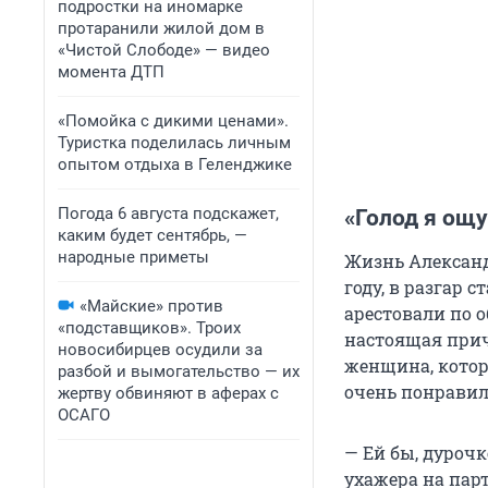
подростки на иномарке
протаранили жилой дом в
«Чистой Слободе» — видео
момента ДТП
«Помойка с дикими ценами».
Туристка поделилась личным
опытом отдыха в Геленджике
Погода 6 августа подскажет,
«Голод я ощу
каким будет сентябрь, —
народные приметы
Жизнь Александ
году, в разгар 
«Майские» против
арестовали по 
«подставщиков». Троих
настоящая прич
новосибирцев осудили за
женщина, котор
разбой и вымогательство — их
очень понравил
жертву обвиняют в аферах с
ОСАГО
— Ей бы, дурочк
ухажера на парт