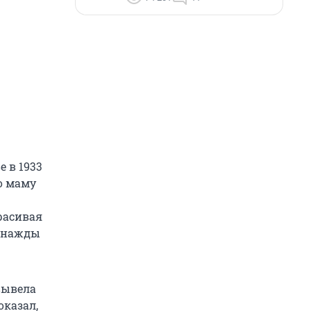
 в 1933
го маму
расивая
однажды
 вывела
оказал,