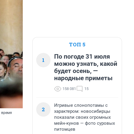
ТОП 5
По погоде 31 июля
1
можно узнать, какой
будет осень, —
народные приметы
158 081
15
Игривые слонопотамы с
2
характером: новосибирцы
о время
показали своих огромных
мейн-кунов — фото суровых
питомцев