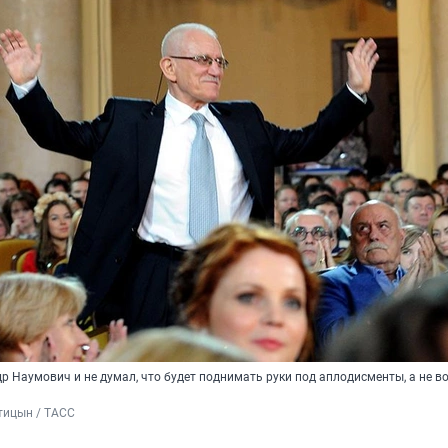
 Наумович и не думал, что будет поднимать руки под аплодисменты, а не в
тицын / ТАСС