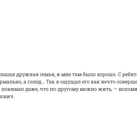
ольшая дружная семья, и мне там было хорошо. С ребя
рмально, а голод… Так я ощущал его как нечто соверш
не понимал даже, что по-другому можно жить, — вспом
мович.