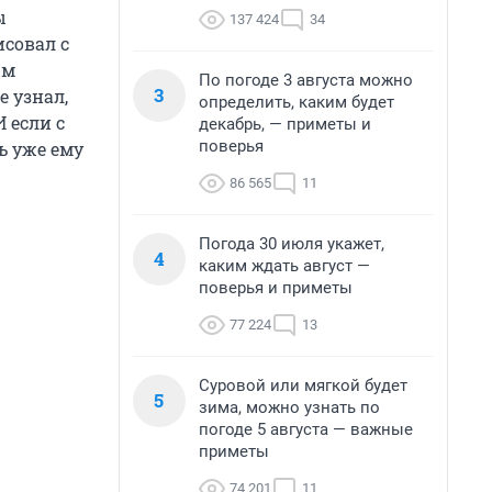
ы
137 424
34
исовал с
ым
По погоде 3 августа можно
3
е узнал,
определить, каким будет
 если с
декабрь, — приметы и
поверья
ь уже ему
86 565
11
Погода 30 июля укажет,
4
каким ждать август —
поверья и приметы
77 224
13
Суровой или мягкой будет
5
зима, можно узнать по
погоде 5 августа — важные
приметы
74 201
11