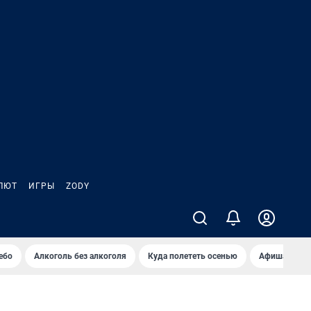
ЛЮТ
ИГРЫ
ZODY
ебо
Алкоголь без алкоголя
Куда полететь осенью
Афиша на ав