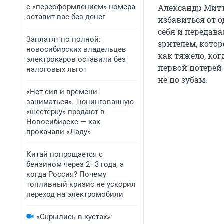
с «переоформлением» номера
Александр Митта
оставит вас без денег
избавиться от 
себя и передав
Заплатят по полной:
зрителем, котор
новосибирских владельцев
как тяжело, ког
электрокаров оставили без
первой потерей 
налоговых льгот
не по зубам.
«Нет сил и времени
заниматься». Тюнингованную
«шестерку» продают в
Новосибирске — как
прокачали «Ладу»
Китай попрощается с
бензином через 2–3 года, а
когда Россия? Почему
топливный кризис не ускорил
переход на электромобили
«Скрылись в кустах»: