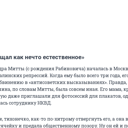
щал как нечто естественное»
ра Митты (с рождения Рабиновича) началась в Москве
сталинских репрессий. Когда ему было всего три года, е
обвинению в «антисоветских высказываниях». Правда,
ина, по словам Митты, была совсем иная. Его мама, к
ую даже приглашали для фотосессий для плакатов, 
ась сотруднику НКВД.
е, тихонечко, как-то по-хитрому отвергнуть его, а она
ячейку и предала общественному позору. Ну он ей и п