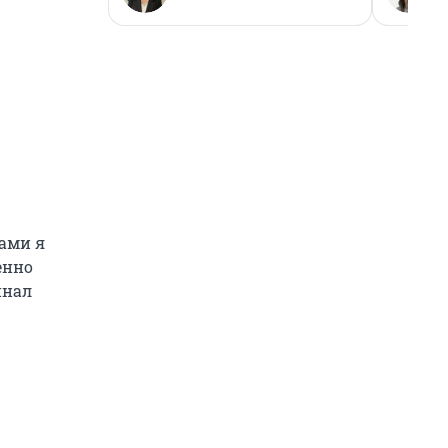
тами я
енно
инал