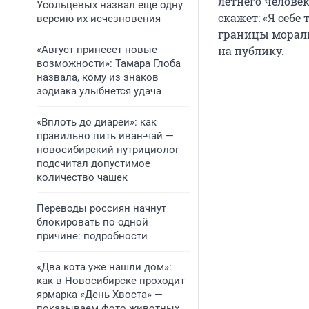
летнего человек
Усольцевых назвал еще одну
скажет: «Я себе
версию их исчезновения
границы морали
«Август принесет новые
на публику.
возможности»: Тамара Глоба
назвала, кому из знаков
зодиака улыбнется удача
«Вплоть до диареи»: как
правильно пить иван-чай —
новосибирский нутрициолог
подсчитал допустимое
количество чашек
Переводы россиян начнут
блокировать по одной
причине: подробности
«Два кота уже нашли дом»:
как в Новосибирске проходит
ярмарка «День Хвоста» —
показываем фото животных