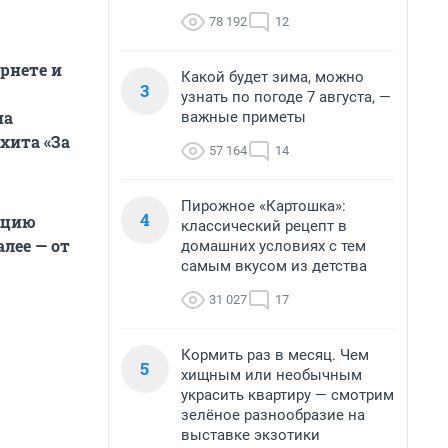
78 192
12
рнете и
Какой будет зима, можно
3
узнать по погоде 7 августа, —
на
важные приметы
хита «За
57 164
14
Пирожное «Картошка»:
4
кцию
классический рецепт в
лее — от
домашних условиях с тем
самым вкусом из детства
31 027
17
Кормить раз в месяц. Чем
5
хищным или необычным
украсить квартиру — смотрим
зелёное разнообразие на
выставке экзотики