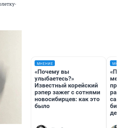
олетку-
МНЕНИЕ
МНЕНИ
«Почему вы
«Поку
улыбаетесь?»
мешке
Известный корейский
предп
рэпер зажег с сотнями
расска
новосибирцев: как это
самом
было
бизне
дешев