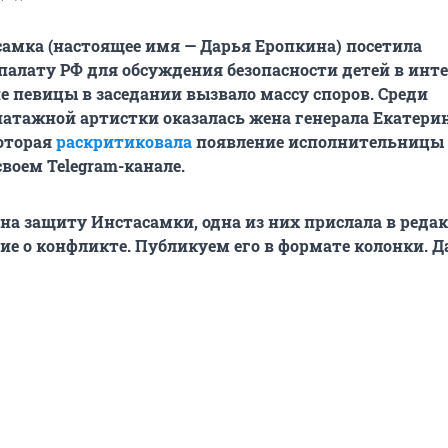
амка (настоящее имя — Дарья Еропкина) посетила
алату РФ для обсуждения безопасности детей в инте
ие певицы в заседании вызвало массу споров. Среди
атажной артистки оказалась жена генерала Екатери
оторая
раскритиковала
появление исполнительницы 
своем Telegram-канале.
на защиту Инстасамки, одна из них прислала в реда
ие о конфликте. Публикуем его в формате колонки. Да