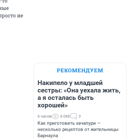
-то
зные
просто не
РЕКОМЕНДУЕМ
Накипело у младшей
сестры: «Она уехала жить,
а я осталась быть
хорошей»
6 часов
6 068
3
Как приготовить хачапури —
несколько рецептов от жительницы
Барнаула