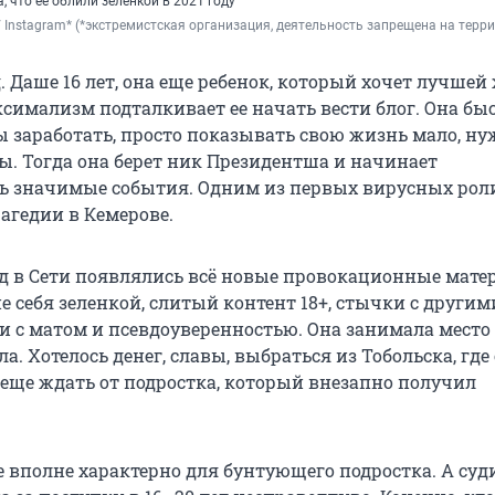
, что ее облили зеленкой в 2021 году
д. Даше 16 лет, она еще ребенок, который хочет лучшей
имализм подталкивает ее начать вести блог. Она бы
ы заработать, просто показывать свою жизнь мало, ну
. Тогда она берет ник Президентша и начинает
ь значимые события. Одним из первых вирусных рол
рагедии в Кемерове.
год в Сети появлялись всё новые провокационные мате
 себя зеленкой, слитый контент 18+, стычки с другим
и с матом и псевдоуверенностью. Она занимала место
ла. Хотелось денег, славы, выбраться из Тобольска, где
 еще ждать от подростка, который внезапно получил
 вполне характерно для бунтующего подростка. А суди