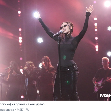
опкина) на одном из концертов
иридонова / MSK1.RU