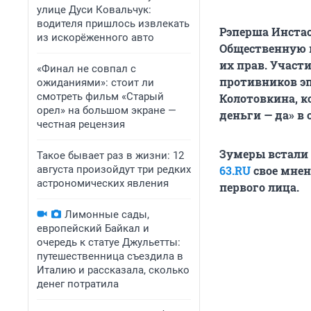
улице Дуси Ковальчук:
водителя пришлось извлекать
Рэперша Инстас
из искорёженного авто
Общественную п
их прав. Участ
«Финал не совпал с
противников эп
ожиданиями»: стоит ли
смотреть фильм «Старый
Колотовкина, к
орел» на большом экране —
деньги — да» в 
честная рецензия
Зумеры встали 
Такое бывает раз в жизни: 12
августа произойдут три редких
63.RU
свое мнен
астрономических явления
первого лица.
Лимонные сады,
европейский Байкал и
очередь к статуе Джульетты:
путешественница съездила в
Италию и рассказала, сколько
денег потратила