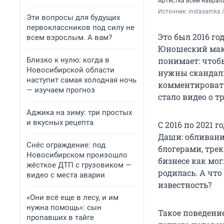
Артистка всем наврала
Источник: 
Эти вопросы для будущих
первоклассников под силу не
Это был 2016 го
всем взрослым. А вам?
Юношеский макс
Близко к нулю: когда в
понимает: чтоб
Новосибирской области
нужны скандалы
наступит самая холодная ночь
комментироват
— изучаем прогноз
стало видео о т
Аджика на зиму: три простых
и вкусных рецепта
С 2016 по 2021 
Даши: обливание
Снёс ограждение: под
блогерами, трек
Новосибирском произошло
бизнесе как мог
жёсткое ДТП с грузовиком —
родилась. А что
видео с места аварии
известность?
«Они всё еще в лесу, и им
нужна помощь»: сын
Такое поведение
пропавших в тайге