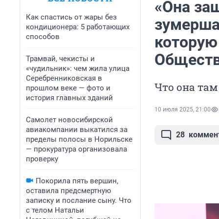
«Она защ
Как спастись от жары без
зумерша
кондиционера: 5 работающих
способов
которую 
Обществ
Трамвай, чекисты и
«чудильник»: чем жила улица
Серебренниковская в
Что она там
прошлом веке — фото и
история главных зданий
10 июля 2025, 21:00
Самолет новосибирской
авиакомпании выкатился за
28
коммен
пределы полосы в Норильске
— прокуратура организовала
проверку
Покорила пять вершин,
оставила предсмертную
записку и послание сыну. Что
с телом Натальи