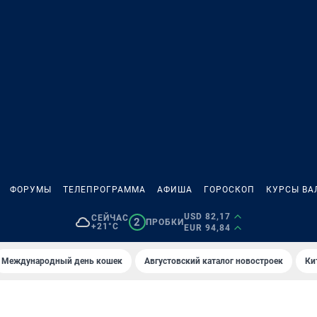
ФОРУМЫ
ТЕЛЕПРОГРАММА
АФИША
ГОРОСКОП
КУРСЫ ВА
USD 82,17
СЕЙЧАС
2
ПРОБКИ
+21°C
EUR 94,84
Международный день кошек
Августовский каталог новостроек
Ки