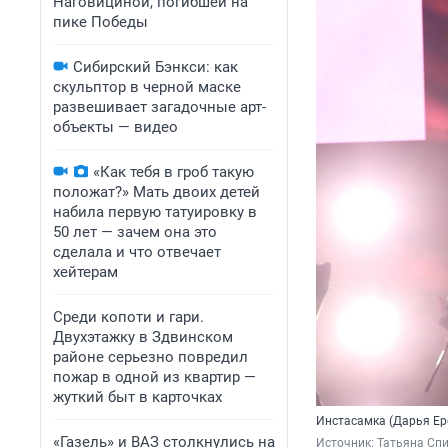
Наговициной, погибшей на
пике Победы
Сибирский Бэнкси: как
скульптор в черной маске
развешивает загадочные арт-
объекты — видео
«Как тебя в гроб такую
положат?» Мать двоих детей
набила первую татуировку в
50 лет — зачем она это
сделала и что отвечает
хейтерам
Среди копоти и гари.
Двухэтажку в Здвинском
районе серьезно повредил
пожар в одной из квартир —
жуткий быт в карточках
Инстасамка (Дарья Ер
«Газель» и ВАЗ столкнулись на
Источник: 
Татьяна Сп