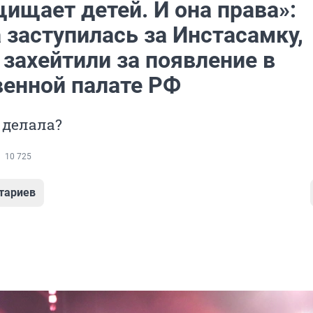
ищает детей. И она права»:
 заступилась за Инстасамку,
захейтили за появление в
енной палате РФ
 делала?
10 725
тариев