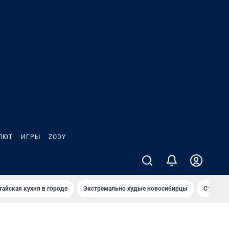
ЛЮТ
ИГРЫ
ZODY
тайская кухня в городе
Экстремально худые новосибирцы
Старт те