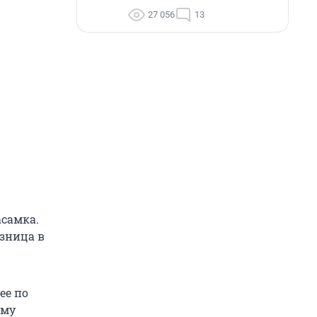
27 056
13
асамка.
азница в
ее по
ому