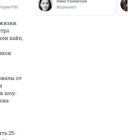
Нина Раневская
Журналист
instasamka / Instagram* (*экстремистская организация, деятельность запрещена на территории РФ) 
 жизни.
стро
жен хайп,
иков
риалы от
и
 в шоу-
 она
ть 25-