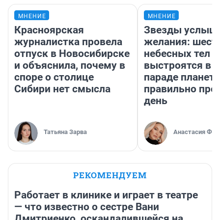
МНЕНИЕ
МНЕНИЕ
Красноярская
Звезды услыш
журналистка провела
желания: шест
отпуск в Новосибирске
небесных тел
и объяснила, почему в
выстроятся в 
споре о столице
параде планет 
Сибири нет смысла
правильно про
день
Татьяна Зарва
Анастасия Фил
РЕКОМЕНДУЕМ
Работает в клинике и играет в театре
— что известно о сестре Вани
Дмитриенко, оскандалившейся на