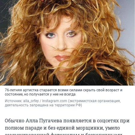
76-летняя артистка старается всеми силами скрыть свой возраст и
состояние, но получается у нее не всегда
Источник: 
alla_orfey 
/ Instagram.com (экстремистская организация, 
деятельность запрещена на территории РФ)
Обычно Алла Пугачева появляется в соцсетях при
полном параде и без единой морщинки, умело
замаскированной фотошопом и бесконечными