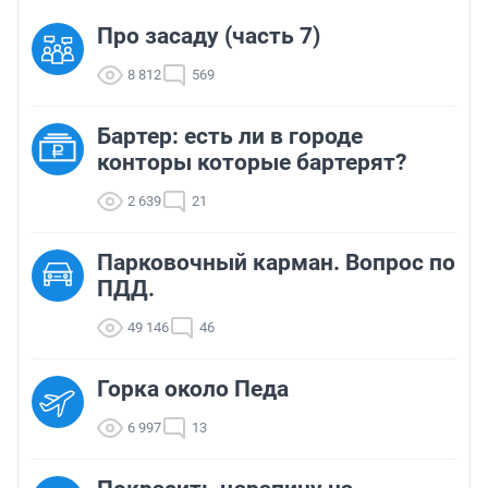
Про засаду (часть 7)
8 812
569
Бартер: есть ли в городе
конторы которые бартерят?
2 639
21
Парковочный карман. Вопрос по
ПДД.
49 146
46
Горка около Педа
6 997
13