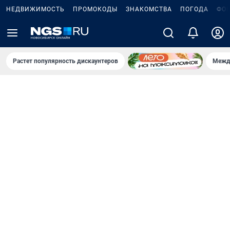
НЕДВИЖИМОСТЬ
ПРОМОКОДЫ
ЗНАКОМСТВА
ПОГОДА
ФО
Растет популярность дискаунтеров
Межд