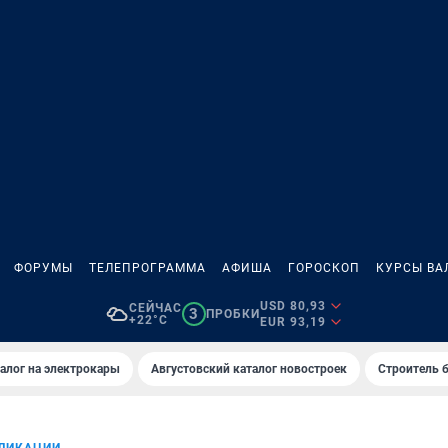
ФОРУМЫ
ТЕЛЕПРОГРАММА
АФИША
ГОРОСКОП
КУРСЫ ВА
USD 80,93
СЕЙЧАС
3
ПРОБКИ
+22°C
EUR 93,19
алог на электрокары
Августовский каталог новостроек
Строитель б