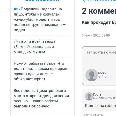
ПЕРЕЙТИ К ПУ
2 комме
«Подушкой надавил на
лицо, чтобы не кричала»:
жених убил модель и год
Как проходят Ё
возил ее труп в чемодане —
видео
6 июля 2025, 02:00
«Ну вот и всё»: звезда
«Дома-2» развелась с
молодым мужем
Нужно требовать свое. Что
делать дольщикам при срыве
сроков сдачи дома —
Гость
Войти
объясняет юрист
Все полосы Димитровского
Гость
моста откроют для движения
6 июля 2025, 0
осенью — какие работы
Колпак на голов
выполняют сейчас
ОТВЕТИТЬ