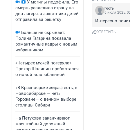
У могилы педофила. Его
смерть разделила страну на
Гость
6 июля 2025, 0
два лагеря, а защитника детей
отправила за решетку
Интересно почит
Больше не скрывает:
ОТВЕТИТЬ
Полина Гагарина показала
романтичные кадры с новым
избранником
«Четырех мужей потеряла»:
Прохор Шаляпин проболтался
о новой возлюбленной
«В Красноярске жираф есть, в
Новосибирске — нет».
Горожане— о вечном выборе
столицы Сибири
На Петухова заканчивают
масштабный дорожный
ремонт — сроки окончания