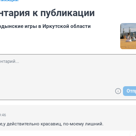
БЛИКАЦИИ
нтария к публикации
рдынские игры в Иркутской области
Отп
9:46
е,у действительно красавиц, по-моему лишний.