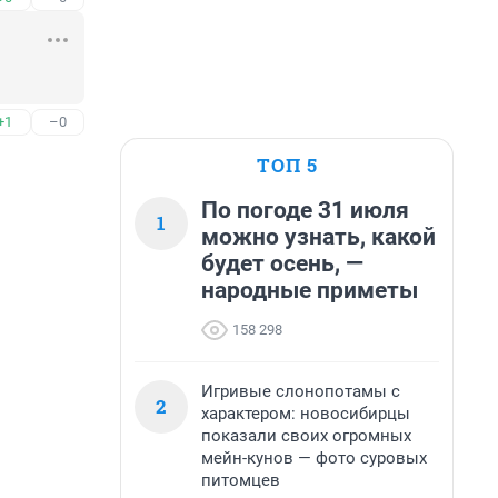
+1
–0
ТОП 5
По погоде 31 июля
1
можно узнать, какой
будет осень, —
народные приметы
158 298
Игривые слонопотамы с
2
характером: новосибирцы
показали своих огромных
мейн-кунов — фото суровых
питомцев