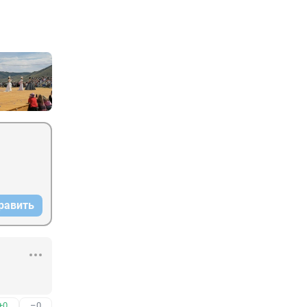
равить
+0
–0