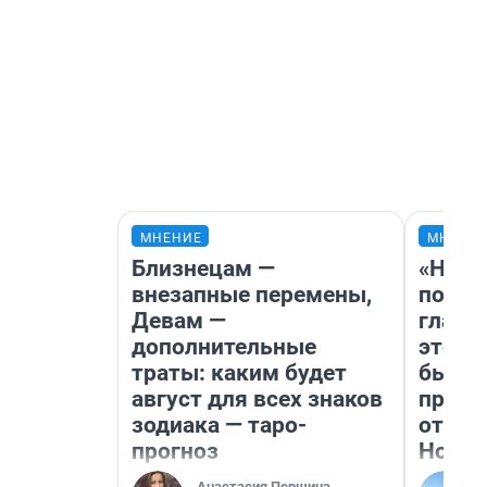
МНЕНИЕ
МНЕНИ
Близнецам —
«Нико
внезапные перемены,
побед
Девам —
главн
дополнительные
этого
траты: каким будет
бьет 
август для всех знаков
прока
зодиака — таро-
отзыв
прогноз
Нолан
Анастасия Першина