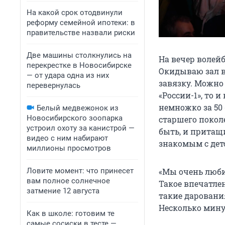
На какой срок отодвинули
реформу семейной ипотеки: в
правительстве назвали риски
Две машины столкнулись на
На вечер волей
перекрестке в Новосибирске
Окидываю зал в
— от удара одна из них
завязку. Можно 
перевернулась
«России-1», то 
немножко за 50 
Белый медвежонок из
Новосибирского зоопарка
старшего покол
устроил охоту за канистрой —
быть, и притащ
видео с ним набирают
знакомым с дет
миллионы просмотров
Ловите момент: что принесет
«Мы очень люби
вам полное солнечное
Такое впечатлен
затмение 12 августа
такие даровани
Несколько мину
Как в школе: готовим те
самые сосиски в тесте —