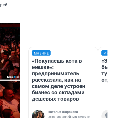
ерей
МНЕНИЕ
МНЕНИ
«Покупаешь кота в
«За н
мешке»:
были 
предприниматель
турис
рассказала, как на
отдых
самом деле устроен
бизнес со складами
дешевых товаров
Наталья Шорохова
Открыла кофейную точку на