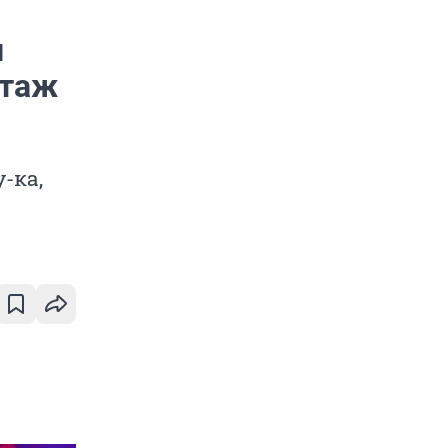
и
ртаж
-ка,