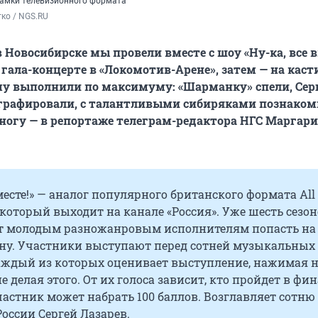
амки телевизионного формата
ко / NGS.RU
 Новосибирске мы провели вместе с шоу «Ну-ка, все в
а гала-концерте в «Локомотив-Арене», затем — на каст
у выполнили по максимуму: «Шарманку» спели, Сер
ографировали, с талантливыми сибиряками познаком
ногу — в репортаже телеграм-редактора НГС Маргар
вместе!» — аналог популярного британского формата All
, который выходит на канале «Россия». Уже шесть сезо
т молодым разножанровым исполнителям попасть на
ну. Участники выступают перед сотней музыкальных
каждый из которых оценивает выступление, нажимая 
е делая этого. От их голоса зависит, кто пройдет в фин
астник может набрать 100 баллов. Возглавляет сотню
России Сергей Лазарев.