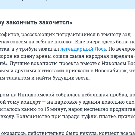
ру закончить захочется»
 софитов, рассекающих погрузившийся в темноту зал,
а» совсем на себя не похожа. Еще вчера здесь была н
тка, а у трибун зажигал
легендарный Лось
. Но вечеро
зоров на сцену арены сошла самая народная передача
сте!». Лучшие вокалисты проекта вместе с Николаем Б
вым и другими артистами приехали в Новосибирск, ч
им талантом и найти будущих звезд.
ром на Ипподромской собралась небольшая пробка, но
ой тому концерт — на парковке у здания довольно спо
осталось каких-то 15 минут, народ неспешно продвига
 входу. Большинство при параде: туфли, платье, причес
 оказалось, действительно было некуда, концерт все р