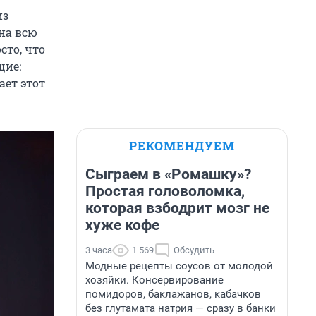
из
на всю
сто, что
щие:
ает этот
РЕКОМЕНДУЕМ
Сыграем в «Ромашку»?
Простая головоломка,
которая взбодрит мозг не
хуже кофе
3 часа
1 569
Обсудить
Модные рецепты соусов от молодой
хозяйки. Консервирование
помидоров, баклажанов, кабачков
без глутамата натрия — сразу в банки