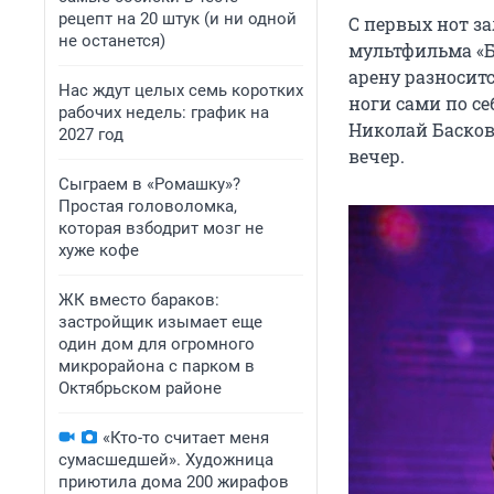
рецепт на 20 штук (и ни одной
С первых нот з
не останется)
мультфильма «Б
арену разносится
Нас ждут целых семь коротких
ноги сами по с
рабочих недель: график на
Николай Басков 
2027 год
вечер.
Сыграем в «Ромашку»?
Простая головоломка,
которая взбодрит мозг не
хуже кофе
ЖК вместо бараков:
застройщик изымает еще
один дом для огромного
микрорайона с парком в
Октябрьском районе
«Кто-то считает меня
сумасшедшей». Художница
приютила дома 200 жирафов