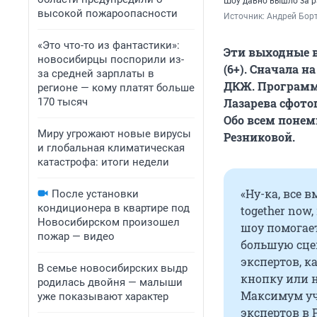
Шоу давно вышло за р
высокой пожароопасности
Источник: 
Андрей Борт
«Это что-то из фантастики»:
Эти выходные в
новосибирцы поспорили из-
(6+). Сначала н
за средней зарплаты в
ДКЖ. Программ
регионе — кому платят больше
170 тысяч
Лазарева сфот
Обо всем понем
Миру угрожают новые вирусы
Резниковой.
и глобальная климатическая
катастрофа: итоги недели
«Ну-ка, все 
После установки
кондиционера в квартире под
together now
Новосибирском произошел
шоу помогае
пожар — видео
большую сце
экспертов, 
В семье новосибирских выдр
кнопку или н
родилась двойня — малыши
Максимум уч
уже показывают характер
экспертов в 