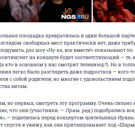
больная площадка превратилась в один большой парте
зглядом: свободных мест практически нет, даже триб
подумать, раз шоу «Ну-ка, все вместе!» показывают по
и контингент на концерте будет соответствующий — те, 
(а кто в основном у нас смотрит телевизор?). Но в толп
ения легко было разглядеть даже подростков — кого-т
или с собой родители, но многие с удовольствием под
ства хитам.
м, во-первых, смотреть эту программу. Очень сильно 
ие, что они (участники. —
Прим. ред.
)
подобрались все,
я», — поделилась перед концертом зрительница Ирина.
т спустя я увижу, как она пританцовывает под «Шарм