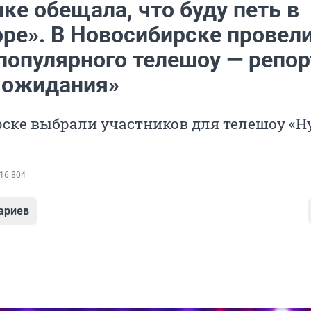
ке обещала, что буду петь в
оре». В Новосибирске провел
 популярного телешоу — репо
а ожидания»
ске выбрали участников для телешоу «Ну
16 804
ариев