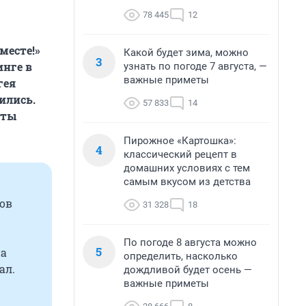
78 445
12
месте!»
Какой будет зима, можно
3
инге в
узнать по погоде 7 августа, —
важные приметы
гея
ились.
57 833
14
иты
Пирожное «Картошка»:
4
классический рецепт в
домашних условиях с тем
самым вкусом из детства
нов
31 328
18
По погоде 8 августа можно
5
на
определить, насколько
ал.
дождливой будет осень —
важные приметы