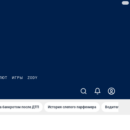
ЛЮТ
ИГРЫ
ZODY
а банкротом после ДТП
История слепого парфюмера
Водители пер