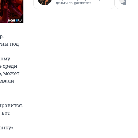
деньги соцразвития
р.
уны под
кому
е среди
о, может
певали
нравится.
 вот
анку».