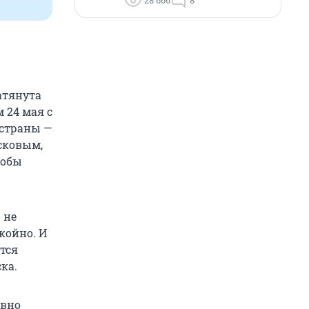
28 666
8
атянута
м 24 мая с
 страны —
асковым,
тобы
 не
койно. И
ется
ка.
авно