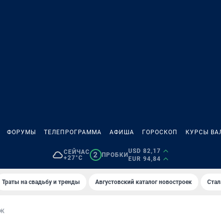
ФОРУМЫ
ТЕЛЕПРОГРАММА
АФИША
ГОРОСКОП
КУРСЫ ВА
USD 82,17
СЕЙЧАС
2
ПРОБКИ
+27°C
EUR 94,84
Траты на свадьбу и тренды
Августовский каталог новостроек
Стал
АЖ