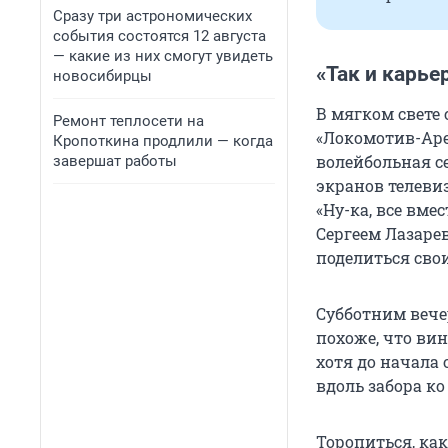
Сразу три астрономических
события состоятся 12 августа
— какие из них смогут увидеть
«Так и карье
новосибирцы
В мягком свете
Ремонт теплосети на
«Локомотив-Арен
Кропоткина продлили — когда
волейбольная се
завершат работы
экранов телеви
«Ну-ка, все вме
Сергеем Лазаре
поделиться сво
Субботним вече
похоже, что вин
хотя до начала 
вдоль забора ко
Торопиться, как