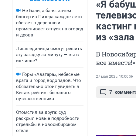
«Я бабуш
Не Бали, а баня: зачем
телевиз
блогер из Питера каждое лето
сбегает в деревню и
кастинг
променивает отпуск на огород
из «зал
и дрова
Лишь единицы смогут решить
В Новосибир
эту загадку за минуту — вы в
их числе?
все вместе!»
Горы «Аватара», небесные
27 мая 2025, 10:00
врата и город водопадов. Что
обязательно стоит увидеть в
7
коммент
Китае: рейтинг бывалого
путешественника
Отомстил за друга: суд
раскрыл новые подробности
стрельбы в новосибирском
отеле