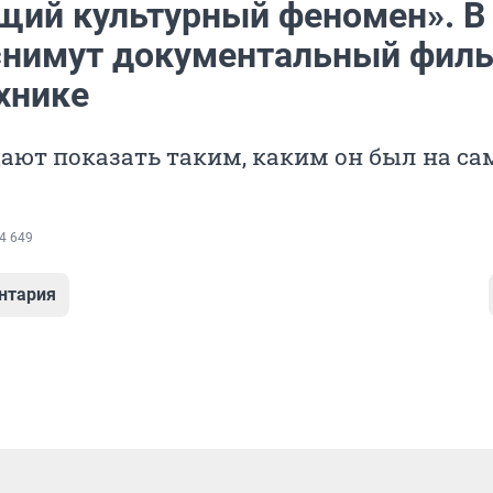
щий культурный феномен». В
снимут документальный филь
хнике
ают показать таким, каким он был на с
4 649
нтария