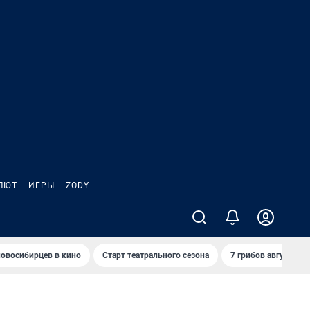
ЛЮТ
ИГРЫ
ZODY
овосибирцев в кино
Старт театрального сезона
7 грибов августа