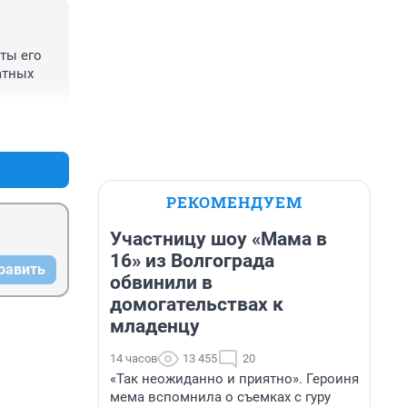
ты его 
тных 
+1
–0
РЕКОМЕНДУЕМ
Участницу шоу «Мама в
16» из Волгограда
равить
обвинили в
домогательствах к
младенцу
14 часов
13 455
20
«Так неожиданно и приятно». Героиня
мема вспомнила о съемках с гуру