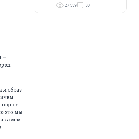
27 539
50
я —
орэп
 и образ
ричем
 пор не
но это мы
на самом
р