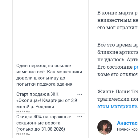
В конце марта р
неизвестным вещ
его мог отравит
Всё это время 
близкие артист
не удалось. Арт
Один переход по ссылке
Его состояние
р
изменил всё. Как мошенники
коме его отклю
довели школьницу до
попытки поджога здания
Жизнь Паши Тех
Старт продаж в ЖК
трагических по
«Околица»! Квартиры от 3,9
этом материале
млн ₽ р. Родники
Скидка 40% на гаражные
Анастас
секционные ворота
(только до 31.08.2026)
Ночной кор