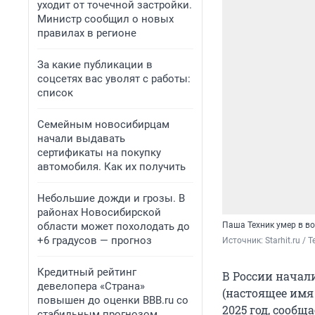
уходит от точечной застройки.
Министр сообщил о новых
правилах в регионе
За какие публикации в
соцсетях вас уволят с работы:
список
Семейным новосибирцам
начали выдавать
сертификаты на покупку
автомобиля. Как их получить
Небольшие дожди и грозы. В
районах Новосибирской
области может похолодать до
Паша Техник умер в во
+6 градусов — прогноз
Источник: 
Starhit.ru / 
Кредитный рейтинг
В России начал
девелопера «Страна»
(настоящее имя 
повышен до оценки BBB.ru со
2025 год, сообщ
стабильным прогнозом