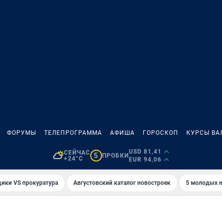
ФОРУМЫ
ТЕЛЕПРОГРАММА
АФИША
ГОРОСКОП
КУРСЫ ВА
USD 81,41
СЕЙЧАС
5
ПРОБКИ
+24°C
EUR 94,06
ики VS прокуратура
Августовский каталог новостроек
5 молодых н