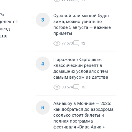
?»
Суровой или мягкой будет
3
еле»: от
зима, можно узнать по
погоде 5 августа — важные
везд
приметы
ппе
77 670
12
Пирожное «Картошка»:
4
классический рецепт в
домашних условиях с тем
самым вкусом из детства
30 574
15
Авиашоу в Мочище — 2026:
5
как добраться до аэродрома,
сколько стоят билеты и
полная программа
фестиваля «Вива Авиа!»