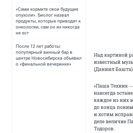
«Сами кормите свои будущие
опухоли». Биолог назвал
продукты, которые приводят к
онкологии, сам он их никогда
не ест
После 12 лет работы:
популярный винный бар в
Над картиной р
центре Новосибирска объявил
известный муз
о «финальной вечеринке»
(Даниил Башта)
«Паша Техник ―
навсегда остан
каждое из них 
до конца поним
и хотим исправ
деле величие П
Тодоров.