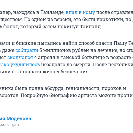
эпер, находясь в Таиланде,
впал в кому
после отравле
еством. По одной из версий, это были наркотики, по 
ь фанат, который затем покинул Таиланд.
врачи и близкие пытались найти способ спасти Пашу Т
а даже
собирали
5 миллионов
рублей на лечение, но сп
ист
скончался
4 апреля в тайской больнице в возрасте 4
езко ухудшилось
незадолго до смерти. После нескольки
чили от аппарата жизнеобеспечения.
ника была полна абсурда, гениальности, пороков и
воротов. Подробную биографию артиста можете прочи
.
ия Моденова
респондент