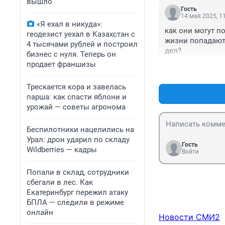
вышло
Гость
14 мая 2025, 1
«Я ехал в никуда»:
как они могут п
геодезист уехал в Казахстан с
жизни попадают 
4 тысячами рублей и построил
дел?
бизнес с нуля. Теперь он
продает франшизы
Трескается кора и завелась
парша: как спасти яблони и
урожай — советы агронома
Беспилотники нацелились на
Урал: дрон ударил по складу
Гость
Wildberries — кадры
Войти
Попали в склад, сотрудники
сбегали в лес. Как
Екатеринбург пережил атаку
БПЛА — следили в режиме
онлайн
Новости СМИ2