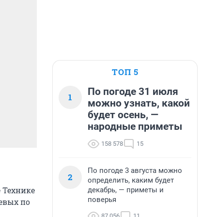
ТОП 5
По погоде 31 июля
1
можно узнать, какой
будет осень, —
народные приметы
158 578
15
По погоде 3 августа можно
2
определить, каким будет
 Технике
декабрь, — приметы и
поверья
левых по
87 056
11