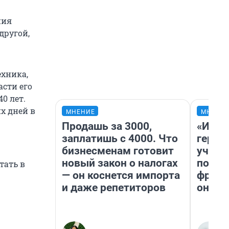
ния
другой,
ехника,
асти его
0 лет.
х дней в
МНЕНИЕ
МНЕНИ
Продашь за 3000,
«Игру
заплатишь с 4000. Что
герои
бизнесменам готовит
учит 
новый закон о налогах
попул
тать в
— он коснется импорта
франш
и даже репетиторов
она п