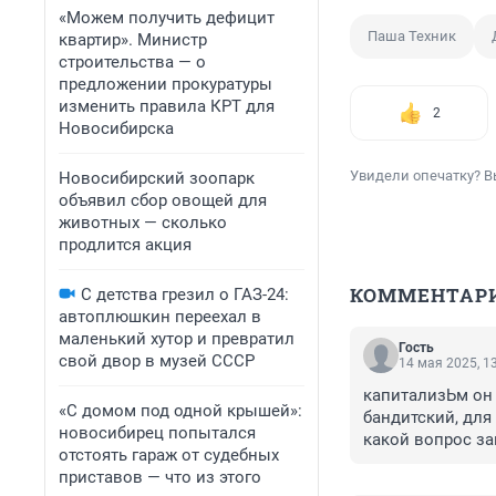
«Можем получить дефицит
Паша Техник
квартир». Министр
строительства — о
предложении прокуратуры
изменить правила КРТ для
2
Новосибирска
Увидели опечатку? В
Новосибирский зоопарк
объявил сбор овощей для
животных — сколько
продлится акция
КОММЕНТАР
С детства грезил о ГАЗ-24:
автоплюшкин переехал в
маленький хутор и превратил
Гость
свой двор в музей СССР
14 мая 2025, 1
капитализЬм он 
«С домом под одной крышей»:
бандитский, для 
новосибирец попытался
какой вопрос з
отстоять гараж от судебных
приставов — что из этого