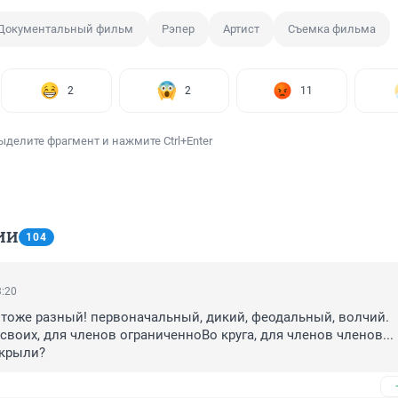
Документальный фильм
Рэпер
Артист
Съемка фильма
2
2
11
ыделите фрагмент и нажмите Ctrl+Enter
ИИ
104
3:20
тоже разный! первоначальный, дикий, феодальный, волчий. 
своих, для членов ограниченноВо круга, для членов членов... 
акрыли?