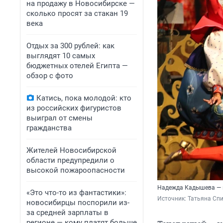
на продажу в Новосибирске —
сколько просят за стакан 19
века
Отдых за 300 рублей: как
выглядят 10 самых
бюджетных отелей Египта —
обзор с фото
Катись, пока молодой: кто
из российских фигуристов
выиграл от смены
гражданства
Жителей Новосибирской
области предупредили о
высокой пожароопасности
Надежда Кадышева — ка
«Это что-то из фантастики»:
Источник: 
Татьяна Сп
новосибирцы поспорили из-
за средней зарплаты в
регионе — кому платят больше