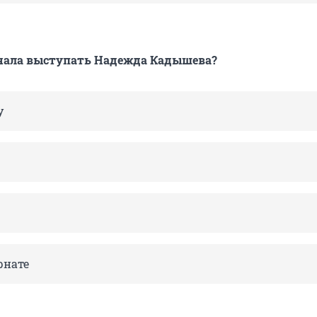
ачала выступать Надежда Кадышева?
у
рнате