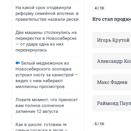
На какой срок отодвинули
4 / 10
реформу семейной ипотеки: в
Кто стал прод
правительстве назвали риски
Две машины столкнулись на
перекрестке в Новосибирске
Игорь Крутой
— от удара одна из них
перевернулась
Александр Ко
Белый медвежонок из
Новосибирского зоопарка
устроил охоту за канистрой —
видео с ним набирают
Макс Фадеев
миллионы просмотров
Ловите момент: что принесет
Раймонд Паул
вам полное солнечное
затмение 12 августа
Как в школе: готовим те
5 / 10
самые сосиски в тесте —