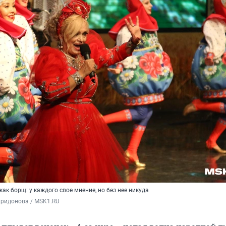
к борщ: у каждого свое мнение, но без нее никуда
иридонова / MSK1.RU