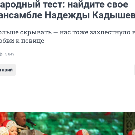
ародный тест: найдите свое
 ансамбле Надежды Кадыше
ольше скрывать — нас тоже захлестнуло 
юбви к певице
5 849
тарий