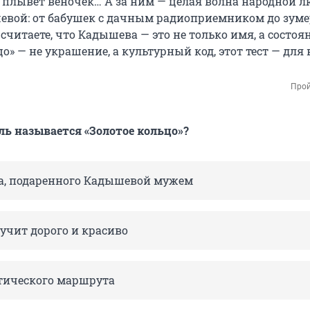
и плывет веночек… А за ним — целая волна народной л
вой: от бабушек с дачным радиоприемником до зуме
 считаете, что Кадышева — это не только имя, а состоя
цо» — не украшение, а культурный код, этот тест — для 
Прой
ь называется «Золотое кольцо»?
ца, подаренного Кадышевой мужем
учит дорого и красиво
стического маршрута