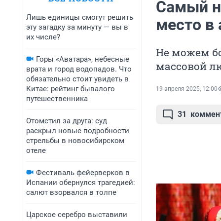
Самый н
Лишь единицы смогут решить
место в
эту загадку за минуту — вы в
их числе?
Не можем б
Горы «Аватара», небесные
массовой л
врата и город водопадов. Что
обязательно стоит увидеть в
Китае: рейтинг бывалого
19 апреля 2025, 12:00
путешественника
31
коммен
Отомстил за друга: суд
раскрыл новые подробности
стрельбы в новосибирском
отеле
Фестиваль фейерверков в
Испании обернулся трагедией:
салют взорвался в толпе
Царское серебро выставили