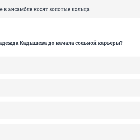
е в ансамбле носят золотые кольца
адежда Кадышева до начала сольной карьеры?
й