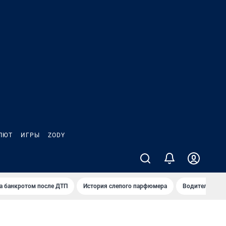
ЛЮТ
ИГРЫ
ZODY
а банкротом после ДТП
История слепого парфюмера
Водители пер