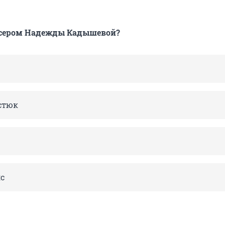
юсером Надежды Кадышевой?
стюк
с