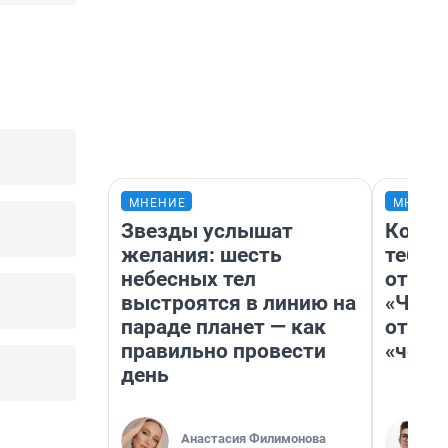
МНЕНИЕ
МНЕНИ
Звезды услышат
Колоб
желания: шесть
тебя 
небесных тел
отлож
выстроятся в линию на
«Чело
параде планет — как
отзыв
правильно провести
«чело
день
Анастасия Филимонова