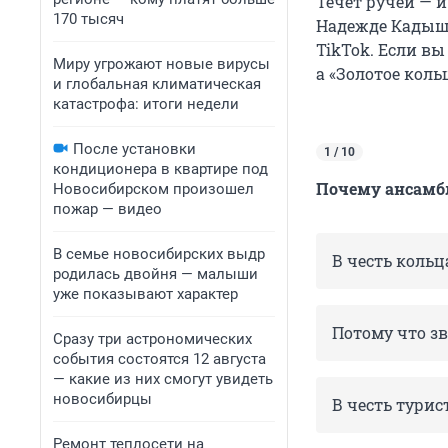
Течет ручей — 
170 тысяч
Надежде Кадыше
TikTok. Если вы
Миру угрожают новые вирусы
а «Золотое коль
и глобальная климатическая
катастрофа: итоги недели
После установки
1 / 10
кондиционера в квартире под
Почему ансамбл
Новосибирском произошел
пожар — видео
В семье новосибирских выдр
В честь коль
родилась двойня — малыши
уже показывают характер
Потому что зв
Сразу три астрономических
события состоятся 12 августа
— какие из них смогут увидеть
новосибирцы
В честь тури
Ремонт теплосети на