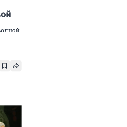
вой
волной