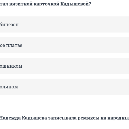
стал визитной карточкой Кадышевой?
бинезон
ое платье
кошником
нолином
 Надежда Кадышева записывала ремиксы на народны