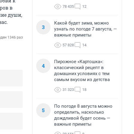
юбви к
78 435
12
ров в
ние души,
вас.
Какой будет зима, можно
3
узнать по погоде 7 августа, —
важные приметы
ден 1346 раз
57 828
14
Пирожное «Картошка»:
4
классический рецепт в
домашних условиях с тем
самым вкусом из детства
31 323
18
По погоде 8 августа можно
5
определить, насколько
дождливой будет осень —
важные приметы