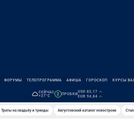
ФОРУМЫ
ТЕЛЕПРОГРАММА
АФИША
ГОРОСКОП
КУРСЫ ВА
USD 82,17
СЕЙЧАС
2
ПРОБКИ
+27°C
EUR 94,84
Траты на свадьбу и тренды
Августовский каталог новостроек
Стал