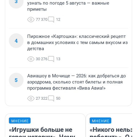
3
узнать по погоде 5 августа — важные
приметы
77 370
12
Пирожное «Картошка»: классический рецепт
4
в домашних условиях с тем самым вкусом из
детства
30 276
13
Авиашоу в Мочище — 2026: как добраться до
5
аэродрома, сколько стоят билеты и полная
программа фестиваля «Вива Авиа!»
27 322
50
МНЕНИЕ
МНЕНИЕ
«Игрушки больше не
«Никого нельз
герои истории». Чему
победить». О ч