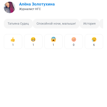
Алёна Золотухина
Журналист НГС
Татьяна Судец
Спокойной ночи, малыши!
История
Су
1
1
1
0
6