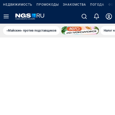
НЕДВИЖИМОСТЬ
ПРОМОКОДЫ
ЗНАКОМСТВА
ПОГОДА
ФО
«Майские» против подставщиков
Налог 