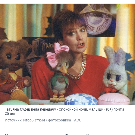
Татьяна Судец вела передачу «Спокойной ночи, малыши» (0+) почти
25 лет
Источник: 
Игорь Уткин / фотохроника ТАСС