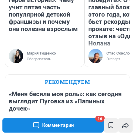
учит пятая часть
главный блокб
популярной детской
этого года, ко
франшизы и почему
бьет рекорды 
она полезна взрослым
прокате: честн
отзыв на «Оди
Нолана
Мария Тищенко
Стас Соколов
Обозреватель
Эксперт
РЕКОМЕНДУЕМ
«Меня бесила моя роль»: как сегодня
выглядит Пуговка из «Папиных
дочек»
16
9 часов
4 061
1
Комментарии
Август перевернет жизнь Козерогов. К чему готовит
ретроградный Сатурн — прогноз