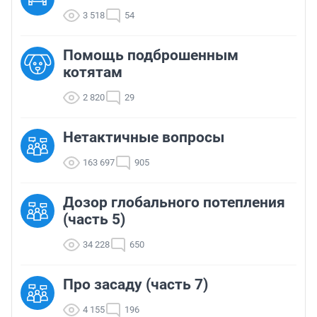
3 518
54
Помощь подброшенным
котятам
2 820
29
Нетактичные вопросы
163 697
905
Дозор глобального потепления
(часть 5)
34 228
650
Про засаду (часть 7)
4 155
196