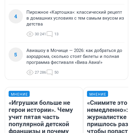
Пирожное «Картошка»: классический рецепт
4
в домашних условиях с тем самым вкусом из
детства
30 241
13
Авиашоу в Мочище — 2026: как добраться до
5
аэродрома, сколько стоят билеты и полная
программа фестиваля «Вива Авиа!»
27 286
50
МНЕНИЕ
МНЕНИЕ
«Игрушки больше не
«Снимите это
герои истории». Чему
немедленно»:
учит пятая часть
журналистке Н
популярной детской
пришлось разд
франшизы и почему
чтобы попасть 