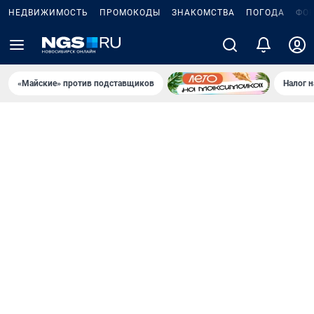
НЕДВИЖИМОСТЬ
ПРОМОКОДЫ
ЗНАКОМСТВА
ПОГОДА
ФО
«Майские» против подставщиков
Налог 