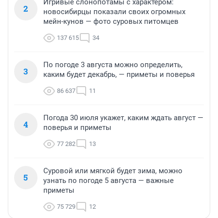
Игривые слонопотамы с характером:
2
новосибирцы показали своих огромных
мейн-кунов — фото суровых питомцев
137 615
34
По погоде 3 августа можно определить,
3
каким будет декабрь, — приметы и поверья
86 637
11
Погода 30 июля укажет, каким ждать август —
4
поверья и приметы
77 282
13
Суровой или мягкой будет зима, можно
5
узнать по погоде 5 августа — важные
приметы
75 729
12