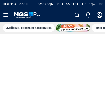
НЕДВИЖИМОСТЬ
ПРОМОКОДЫ
ЗНАКОМСТВА
ПОГОДА
ФО
«Майские» против подставщиков
Налог 