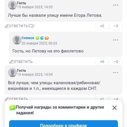
Гость
19 января 2025, 14:05
Лучше бы назвали улицу имени Егора Летова.
+2
–3
ОТВЕТИТЬ
1
Снежoк
20 января 2025, 00:03
Гость, но Летову на это фиолетово
+0
–0
ОТВЕТИТЬ
Гость
19 января 2025, 14:04
Всё лучше, чем улицы калиновая/рябиновая/
вишнёвая и т.п., имеющиеся в каждом СНТ.
+1
–4
ОТВЕТИТЬ
Получай награды за комментарии и другие 
Гость
19 января 2025, 13:59
задания!
Есть же проспект Путина, почему бы и не быть улице 
Подробнее в профиле
Курта Кобейна - куда более достойная персона.