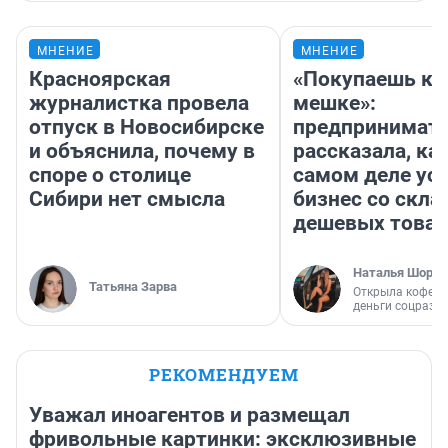
МНЕНИЕ
МНЕНИЕ
Красноярская
«Покупаешь ко
журналистка провела
мешке»:
отпуск в Новосибирске
предпринимат
и объяснила, почему в
рассказала, как
споре о столице
самом деле ус
Сибири нет смысла
бизнес со скл
дешевых това
Наталья Шорох
Татьяна Зарва
Открыла кофейн
деньги соцразв
РЕКОМЕНДУЕМ
Уважал иноагентов и размещал
фривольные картинки: эксклюзивные