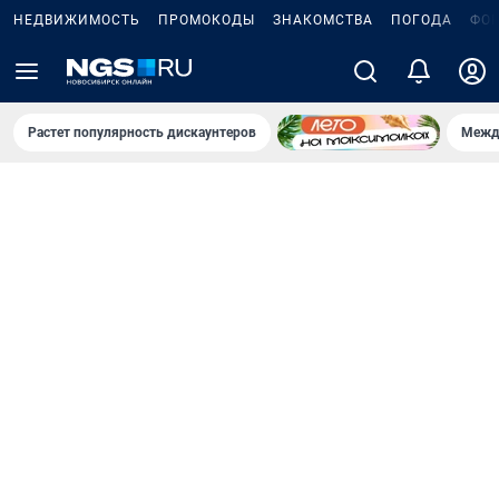
НЕДВИЖИМОСТЬ
ПРОМОКОДЫ
ЗНАКОМСТВА
ПОГОДА
ФО
Растет популярность дискаунтеров
Межд