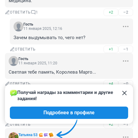
медицина.
+2
–2
ОТВЕТИТЬ
1
Гость
11 января 2025, 12:16
Зачем выдумывать то, чего нет?
+1
–1
ОТВЕТИТЬ
Гость
11 января 2025, 11:20
Светлая тебе память, Королева Марго...
+4
–0
ОТВЕТИТЬ
Получай награды за комментарии и другие 
Гость
11 января 2025, 11:17
задания!
"чувственно попрощался Серебренников"

Подробнее в профиле
Господи, ну до чего ж вы косноязычны...
+2
–1
ОТВЕТИТЬ
Татьяна 53