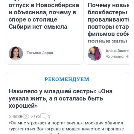
отпуск в Новосибирске
Почему новые
и объяснила, почему в
блокбастеры
споре о столице
проваливаются,
Сибири нет смысла
повторы стары
фильмов соби
полные залы
Алёна Золотух
Татьяна Зарва
Журналист НГС
РЕКОМЕНДУЕМ
Накипело у младшей сестры: «Она
уехала жить, а я осталась быть
хорошей»
6 часов
6 195
3
«Он мне угрожает и портит жизнь»: москвич обвинил
турагента из Волгограда в мошенничестве и пропаже