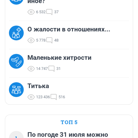
иное?
6 532
37
О жалости в отношениях...
5 778
48
Маленькие хитрости
14 747
31
Титька
123 436
516
ТОП 5
По погоде 31 июля можно