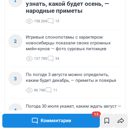
1
узнать, какой будет осень, —
народные приметы
158 264
15
Игривые слонопотамы с характером:
2
новосибирцы показали своих огромных
мейн-кунов — фото суровых питомцев
137 789
34
По погоде 3 августа можно определить,
3
каким будет декабрь, — приметы и поверья
86 748
11
Погода 30 июля укажет, каким ждать август —
4
поверья и приметы
13
Комментарии
77 354
13