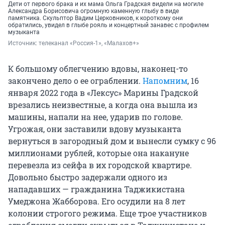
Дети от первого брака и их мама Ольга Градская видели на могиле
Александра Борисовича огромную каменную глыбу в виде
памятника. Скульптор Вадим Церковников, к короткому они
обратились, увидел в глыбе рояль и концертный занавес с профилем
музыканта
Источник: 
телеканал «Россия-1», «Малахов+»
К большому облегчению вдовы, наконец-то
закончено дело о ее ограблении.
Напомним
, 16
января 2022 года в «Лексус» Марины Градской
врезались неизвестные, а когда она вышла из
машины, напали на нее, ударив по голове.
Угрожая, они заставили вдову музыканта
вернуться в загородный дом и вынесли сумку с 96
миллионами рублей, которые она накануне
перевезла из сейфа в их городской квартире.
Довольно быстро задержали одного из
нападавших — гражданина Таджикистана
Умеджона Жабборова. Его осудили на 8 лет
колонии строгого режима. Еще трое участников