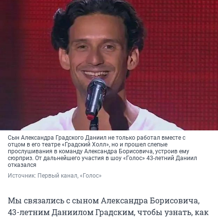
Сын Александра Градского Даниил не только работал вместе с
отцом в его театре «Градский Холл», но и прошел слепые
прослушивания в команду Александра Борисовича, устроив ему
сюрприз. От дальнейшего участия в шоу «Голос» 43-летний Даниил
отказался
Источник: 
Первый канал, «Голос»
Мы связались с сыном Александра Борисовича,
43-летним Даниилом Градским, чтобы узнать, как