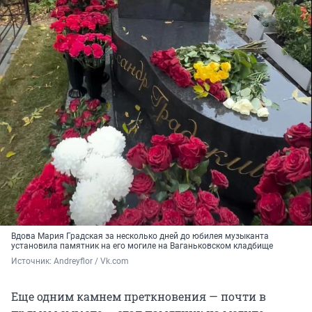
Вдова Мария Градская за несколько дней до юбилея музыканта
установила памятник на его могиле на Ваганьковском кладбище
Источник: 
Andreyflor / Vk.com
Еще одним камнем преткновения — почти в