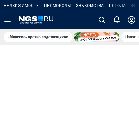
НЕДВИЖИМОСТЬ
ПРОМОКОДЫ
ЗНАКОМСТВА
ПОГОДА
ФО
«Майские» против подставщиков
Налог 