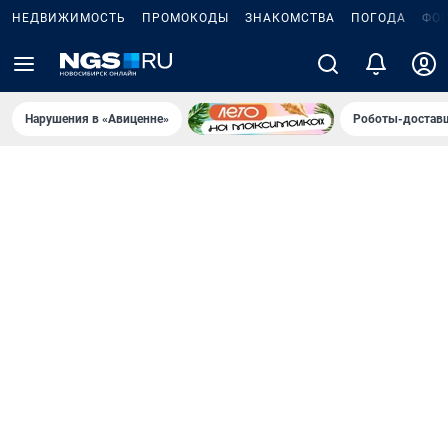
НЕДВИЖИМОСТЬ
ПРОМОКОДЫ
ЗНАКОМСТВА
ПОГОДА
ФО
Нарушения в «Авиценне»
Роботы-доставщ