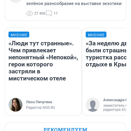
зелёное разнообразие на выставке экзотики
27 406
17
МНЕНИЕ
МНЕНИЕ
«Люди тут странные».
«За неделю две
Чем привлекает
были страшные
непонятный «Непокой»,
туристка расск
герои которого
отдыхе в Крым
застряли в
мистическом отеле
Александра Ис
Лиза Пичугина
заместитель гл
Редактор NGS.RU
редактора 63.RU
РЕКОМЕНДУЕМ