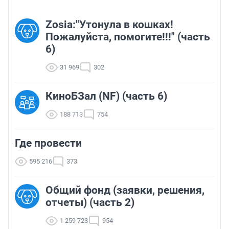
Zosia:"Утонула в кошках!
Пожалуйста, помогите!!!" (часть
6)
31 969
302
КиноБЗал (NF) (часть 6)
188 713
754
Где провести
595 216
373
Общий фонд (заявки, решения,
отчеты) (часть 2)
1 259 723
954