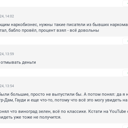
24, 14:02
щим наркобизнес, нужны такие писатели из бывших наркоман
тал, бабло провёл, процент взял - всё довольны
24, 13:59
 отмывать деньги
24, 13:54
были большие, просто не выпустили бы. А потом понял: да я н
р-Дам, Гауди и еще что-то, потому что всё это могу увидеть на 
онял что виноград зелен, всё по классике. Кстати на YouTube с
видеть уже тоже не получится.