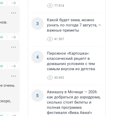
+0
–0
77 814
Какой будет зима, можно
ов. 
3
узнать по погоде 7 августа, —
важные приметы
+0
–0
41 507
Пирожное «Картошка»:
4
классический рецепт в
домашних условиях с тем
+0
–0
самым вкусом из детства
30 692
е очень 
Авиашоу в Мочище — 2026:
5
как добраться до аэродрома,
коро, 
сколько стоят билеты и
полная программа
фестиваля «Вива Авиа!»
+0
–0