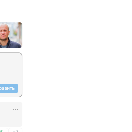
равить
+0
–0