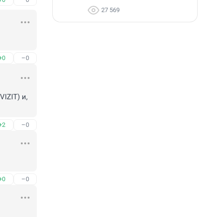
27 569
+0
–0
ZIT) и, 
+2
–0
+0
–0