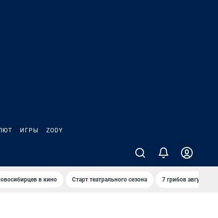
ЛЮТ
ИГРЫ
ZODY
овосибирцев в кино
Старт театрального сезона
7 грибов августа