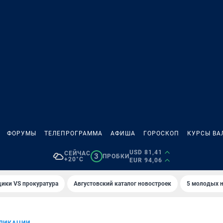
ФОРУМЫ
ТЕЛЕПРОГРАММА
АФИША
ГОРОСКОП
КУРСЫ ВА
USD 81,41
СЕЙЧАС
3
ПРОБКИ
+20°C
EUR 94,06
ики VS прокуратура
Августовский каталог новостроек
5 молодых н