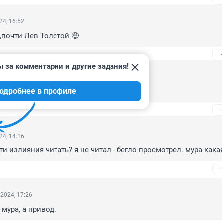
24, 16:52
 ,почти Лев Толстой 🤑
ы за комментарии и другие задания!
24, 15:03
одробнее в профиле
24, 14:16
и излияния читать? я не читал - бегло просмотрел. мура какая
2024, 17:26
е мура, а привод.