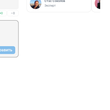
Стас Соколов
Эксперт
+0
–0
равить