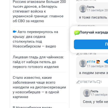
Россию атаковали больше 200
тысяч дронов, а Беларусь
Гость
17 сентября 20
стягивает войска к
украинской границе: главное
я тоже писатель
об СВО за неделю
ОТВЕТИТЬ
Авто перевернулось на
Получай наград
Гость
крышу: два седана
17 сентября 20
столкнулись под
П
пИсатель?
Новосибирском — видео
ОТВЕТИТЬ
Лицевая гладь для чайников:
гайд от набора петель до
я111я
первого готового изделия
17 сентября 20
а людям зачем эт
Стало известно, какие
заболевания чаще всего
ОТВЕТИТЬ
1
находили на диспансеризации
Гость
у новосибирцев — в одной
17 сентября 
картинке
Сеня, у тебя н
В Новосибирске вновь