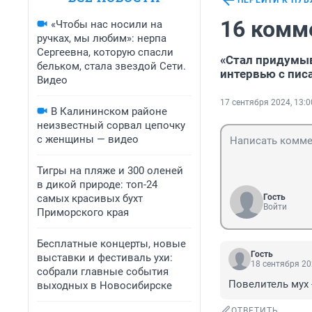
ПЕРЕЙТИ К ПУ
16 комм
«Чтобы нас носили на
ручках, мы любим»: нерпа
Сергеевна, которую спасли
«Стал придумыв
бельком, стала звездой Сети.
интервью с пи
Видео
17 сентября 2024, 13:0
В Калининском районе
неизвестный сорвал цепочку
с женщины — видео
Тигры на пляже и 300 оленей
в дикой природе: топ-24
самых красивых бухт
Гость
Войти
Приморского края
Бесплатные концерты, новые
Гость
выставки и фестиваль ухи:
18 сентября 20
собрали главные события
Повелитель мух 
выходных в Новосибирске
ОТВЕТИТЬ