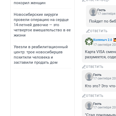
ОТВЕТИТЬ
1
покорил женщин
Гость
17 сентября 
Новосибирские хирурги
провели операцию на сердце
Пойдет по биб
14-летней девочке — это
четвертое вмешательство в ее
ОТВЕТИТЬ
жизни
Коляныч 2.0
17 сентября 20
Увезли в реабилитационный
Карта VISA смен
центр: трое новосибирцев
разумеется, сод
похитили человека и
заставили продать дом
ОТВЕТИТЬ
Гость
17 сентября 20
Кто это? Это чт
ОТВЕТИТЬ
Гость
17 сентября 20
"Стал придумыват