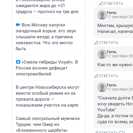
ОТВЕТИТЬ
ожидается жара до +31
градуса — прогноз на три дня
Гость
17 сентября 20
Всю Москву напугал
Ментам, крышую
загадочный взрыв: его звук
Написал, напеча
слышали везде, а причина
неизвестна. Что это могло
ОТВЕТИТЬ
быть
Гость
17 сентября 20
«Смели гибриды Voyah». В
Как-то же нужно
России возник дефицит
электромобилей
ОТВЕТИТЬ
Гость
В центре Новосибирска могут
17 сентября 20
ввести особый режим из-за
"Сначала долги 
провала дороги —
хочу увидеть Нот
показываем участок на карте
YouTube"

Да-да, а потом п
Самый сексуальный мужчина
судя по всему, у
Турции: чем Омер из
«Клюквенного щербета»