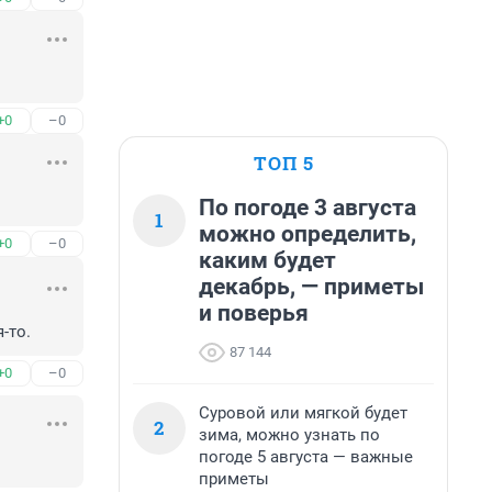
+0
–0
ТОП 5
По погоде 3 августа
1
можно определить,
+0
–0
каким будет
декабрь, — приметы
и поверья
-то.
87 144
+0
–0
Суровой или мягкой будет
2
зима, можно узнать по
погоде 5 августа — важные
приметы