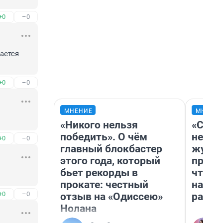
+0
–0
ается 
+0
–0
МНЕНИЕ
МНЕНИ
«Никого нельзя
«Сним
победить». О чём
немед
+0
–0
главный блокбастер
журна
этого года, который
пришл
бьет рекорды в
чтобы
прокате: честный
на чт
+0
–0
отзыв на «Одиссею»
ради 
Нолана