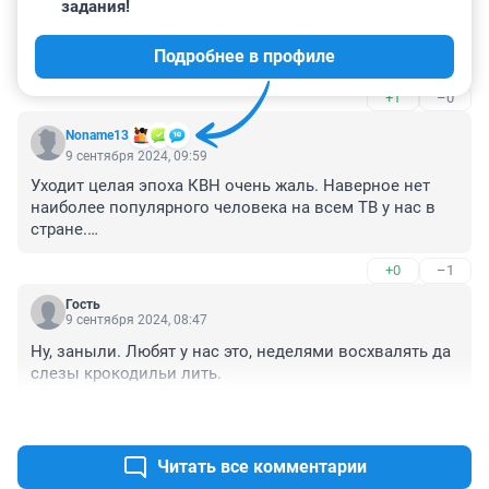
КОММЕНТАРИИ
47
Гость
9 сентября 2024, 11:29
Получай награды за комментарии и другие 
задания!
да он уже давно не юмор, цензура, клоуны 
крепостного театра, деградация юмора, сатиры уже 
Подробнее в профиле
давно нет. Почему то при ссср, при цензуре, 
чиновники не боялись сатиры острой, фитиль даже 
+1
–0
посмотреть , который всегда показывали перед 
просмотром фильмов в кинотеатрах! сейчас за 
Noname13
репост сажают, оскорбляют чувство верующих и 
9 сентября 2024, 09:59
чиновников, теперь и армия добавилась!
Уходит целая эпоха КВН очень жаль. Наверное нет 
наиболее популярного человека на всем ТВ у нас в 
стране.

Очень жаль!
+0
–1
Гость
9 сентября 2024, 08:47
Ну, заныли. Любят у нас это, неделями восхвалять да 
слезы крокодильи лить.