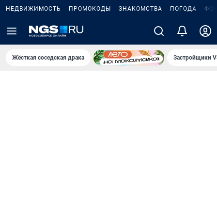
НЕДВИЖИМОСТЬ
ПРОМОКОДЫ
ЗНАКОМСТВА
ПОГОДА
ФО
Жёсткая соседская драка
Застройщики V