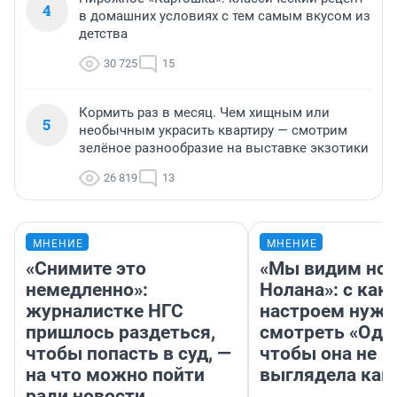
4
в домашних условиях с тем самым вкусом из
детства
30 725
15
Кормить раз в месяц. Чем хищным или
5
необычным украсить квартиру — смотрим
зелёное разнообразие на выставке экзотики
26 819
13
МНЕНИЕ
МНЕНИЕ
«Снимите это
«Мы видим нов
немедленно»:
Нолана»: с как
журналистке НГС
настроем нужн
пришлось раздеться,
смотреть «Оди
чтобы попасть в суд, —
чтобы она не
на что можно пойти
выглядела как
ради новости