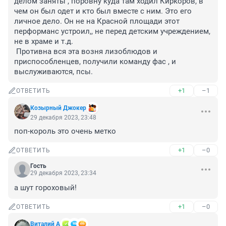
делом заняты , поровну куда там ходил Киркоров, в 
чем он был одет и кто был вместе с ним. Это его 
личное дело. Он не на Красной площади этот 
перформанс устроил,, не перед детским учреждением, 
не в храме и т.д. 

 Противна вся эта возня лизоблюдов и 
приспособленцев, получили команду фас , и 
выслуживаются, псы.
+1
–1
ОТВЕТИТЬ
Козырный Джокер
29 декабря 2023, 23:48
поп-король это очень метко
+1
–0
ОТВЕТИТЬ
Гость
29 декабря 2023, 23:34
а шут гороховый!
+1
–0
ОТВЕТИТЬ
Виталий А