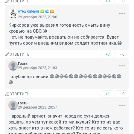
+0
–0
ОТВЕТИТЬ
отец Кабани
29 декабря 2023, 21:06
Киркоров уже выразил готовность смыть вину 
кровью, на СВО.😜

Нет, не подумайте, воевать он не собирается. Будет 
пугать своим внешним видом солдат противника.😁
+7
–0
ОТВЕТИТЬ
Гость
29 декабря 2023, 21:03
Голубок на пенсии 😆😆😆😆😆😆😆😆😆😆😆😆😆😆😆
😆
+1
–0
ОТВЕТИТЬ
Гость
29 декабря 2023, 20:57
Народный артист, значит народ по сути должен 
решать, пр чем тут какой то минкульт? Кто то из вас 
хоть знает кто в нем работает? Кто то из ас хоть кого 