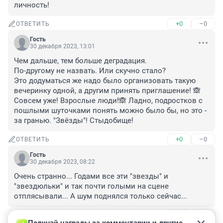
личность!
+0
–0
ОТВЕТИТЬ
Гость
30 декабря 2023, 13:01
Чем дальше, тем больше деградация.

По-другому не назвать. Или скучно стало?

Это додуматься же надо было организовать такую 
вечеринку одной, а другим принять приглашение! 🙈 
Совсем уже! Взрослые люди!🙈 Ладно, подростков с 
пошлыми шуточками понять можно было бы, но это - 
за гранью. "Звёзды"! Стыдобище!
+0
–0
ОТВЕТИТЬ
Гость
30 декабря 2023, 08:22
Очень странно... Годами все эти "звезды" и 
"звездюльки" и так почти голыми на сцене 
отплясывали... А шум поднялся только сейчас...
+0
–0
ОТВЕТИТЬ
1