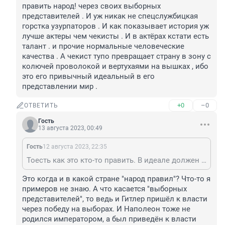
править народ! через своих выборных 
представителей . И уж никак не спецслужбицкая 
горстка узурпаторов . И как показывает история уж 
лучше актеры чем чекисты . И в актёрах кстати есть 
талант . и прочие нормальные человеческие 
качества . А чекист тупо превращает страну в зону с 
колючей проволокой и вертухаями на вышках , ибо 
это его привычный идеальный в его 
представлении мир .
+0
–0
ОТВЕТИТЬ
Гость
13 августа 2023, 00:49
Гость
12 августа 2023, 22:35
Тоесть как это кто-то править. В идеале должен править народ! через своих выборных представителей . И уж никак не спецслужбицкая горстка узурпаторов . И как показывает история уж лучше актеры чем чекисты . И в актёрах кстати есть талант . и прочие нормальные человеческие качества . А чекист тупо превращает страну в зону с колючей проволокой и вертухаями на вышках , ибо это его привычный идеальный в его представлении мир .
Это когда и в какой стране "народ правил"? Что-то я 
примеров не знаю. А что касается "выборных 
представителей", то ведь и Гитлер пришёл к власти 
через победу на выборах. И Наполеон тоже не 
родился императором, а был приведён к власти 