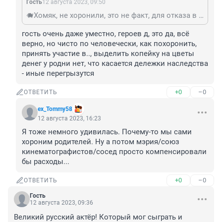
Гость
12 августа 2023, 09:50
🐗Хомяк, не хоронили, это не факт, для отказа в участии деления наследства, а так же как и не участие в уходе за наследодателем
гость очень даже уместно, героев д, это да, всё 
верно, но чисто по человечески, как похоронить, 
принять участие в.., выделить копейку на цветы 
денег у родни нет, что касается дележки наследства 
- иные перегрызутся
+0
–0
ОТВЕТИТЬ
ex_Tommy58
12 августа 2023, 16:23
Я тоже немного удивилась. Почему-то мы сами 
хороним родителей. Ну а потом мэрия/союз 
кинематографистов/сосед просто компенсировали 
бы расходы...
+0
–0
ОТВЕТИТЬ
Гость
12 августа 2023, 09:36
Великий русский актёр! Который мог сыграть и 