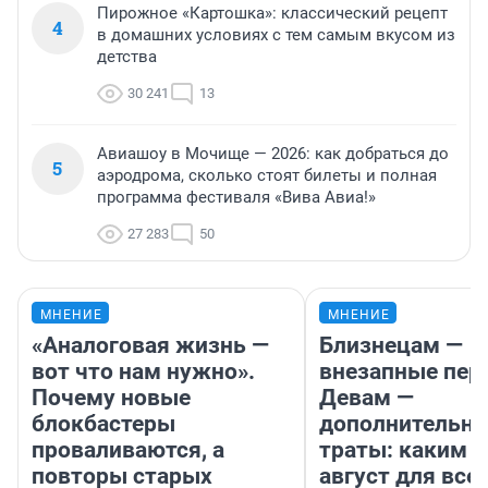
Пирожное «Картошка»: классический рецепт
4
в домашних условиях с тем самым вкусом из
детства
30 241
13
Авиашоу в Мочище — 2026: как добраться до
5
аэродрома, сколько стоят билеты и полная
программа фестиваля «Вива Авиа!»
27 283
50
МНЕНИЕ
МНЕНИЕ
«Аналоговая жизнь —
Близнецам —
вот что нам нужно».
внезапные пер
Почему новые
Девам —
блокбастеры
дополнительн
проваливаются, а
траты: каким б
повторы старых
август для все