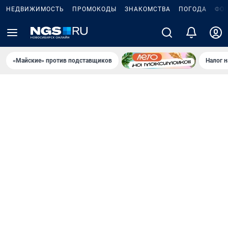
НЕДВИЖИМОСТЬ
ПРОМОКОДЫ
ЗНАКОМСТВА
ПОГОДА
ФО
«Майские» против подставщиков
Налог 