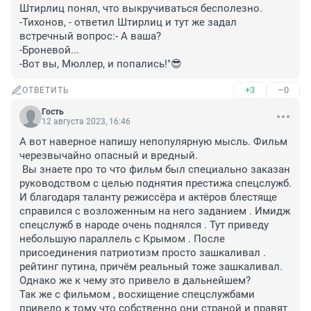
Штирлиц понял, что выкручиваться бесполезно.

-Тихонов, - ответил Штирлиц и тут же задал 
встречный вопрос:- А ваша?

-Броневой...

-Вот вы, Мюллер, и попались!"😎
+3
–0
ОТВЕТИТЬ
Гость
12 августа 2023, 16:46
А вот наверное напишу непопулярную мысль. Фильм 
черезвычайно опасный и вредный. 

 Вы знаете про то что фильм был специально заказан 
руководством с целью поднятия престижа спецслужб. 
И благодаря таланту режиссёра и актёров блестяще 
справился с возложенным на него заданием . Имидж 
спецслужб в народе очень поднялся . Тут приведу 
небольшую параллель с Крымом . После 
присоединения патриотизм просто зашкаливал . 
рейтинг путина, причём реальный тоже зашкаливал. 
Однако же к чему это привело в дальнейшем? 

Так же с фильмом , восхищение спецслужбами 
привело к тому что собственно они страной и правят 