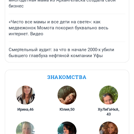
многодетная мама из Архангельска создала свой
бизнес
«Чисто все мамы и все дети на свете»: как
медвежонок Момота покорил буквально весь
интернет. Видео
Смертельный аудит: за что в начале 2000-х убили
бывшего главбуха нефтяной компании Уфы
ЗНАКОМСТВА
Ирина
,
46
Юлия
,
50
ХуЛиГаНкА
,
43