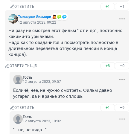
+1
–1
ОТВЕТИТЬ
Тынасуши Янамори
12 августа 2023, 09:22
Ни разу не смотрел этот фильм " от и до" , постоянно 
какими-то урывками.

Надо как то озадачится и посмотреть полностью в 
длительном перелёте,в отпуске,на пенсии в конце 
концов).
+8
–0
ОТВЕТИТЬ
5
Гость
12 августа 2023, 09:57
Есличё, нее, не нужно смотреть. Фильм давно 
устарел, да и вранье это сплошь
+1
–9
ОТВЕТИТЬ
Гость
12 августа 2023, 10:02
"...не, не няда..."