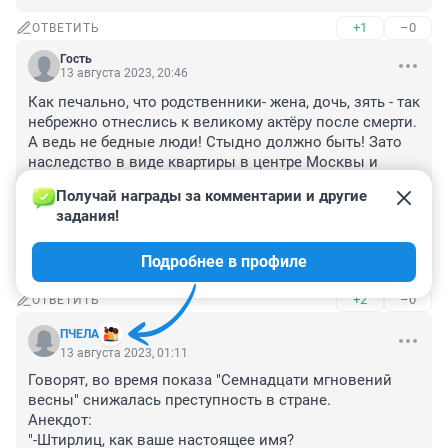
+1
–0
ОТВЕТИТЬ
Гость
13 августа 2023, 20:46
Как печально, что родственники- жена, дочь, зять - так 
небрежно отнеслись к великому актёру после смерти. 
А ведь не бедные люди! Стыдно должно быть! Зато 
наследство в виде квартиры в центре Москвы и 
загородного дома, и слава, и фамилия отца у дочери- 
Получай награды за комментарии и другие 
второстепенной актрисы, это им досталось весьма 
задания!
легко. А теперь она с экрана телика нам рассказывает 
воспоминания о папе, как ни в чем не бывало без 
Подробнее в профиле
зазрения совести. Позор!
+2
–0
ОТВЕТИТЬ
ПЧЕЛА
13 августа 2023, 01:11
Говорят, во время показа "Семнадцати мгновений 
весны" снижалась преступность в стране.

Анекдот:

"-Штирлиц, как ваше настоящее имя?
