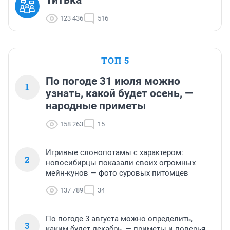
Титька
123 436
516
ТОП 5
По погоде 31 июля можно
1
узнать, какой будет осень, —
народные приметы
158 263
15
Игривые слонопотамы с характером:
2
новосибирцы показали своих огромных
мейн-кунов — фото суровых питомцев
137 789
34
По погоде 3 августа можно определить,
3
каким будет декабрь, — приметы и поверья