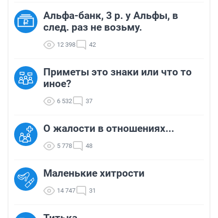
Альфа-банк, 3 р. у Альфы, в
след. раз не возьму.
12 398
42
Приметы это знаки или что то
иное?
6 532
37
О жалости в отношениях...
5 778
48
Маленькие хитрости
14 747
31