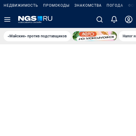
НЕДВИЖИМОСТЬ
ПРОМОКОДЫ
ЗНАКОМСТВА
ПОГОДА
ФО
«Майские» против подставщиков
Налог 