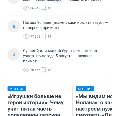
86 747
11
Погода 30 июля укажет, каким ждать август —
4
поверья и приметы
77 353
13
Суровой или мягкой будет зима, можно
5
узнать по погоде 5 августа — важные
приметы
76 665
12
МНЕНИЕ
МНЕНИЕ
«Игрушки больше не
«Мы видим нов
герои истории». Чему
Нолана»: с как
учит пятая часть
настроем нужн
популярной детской
смотреть «Оди