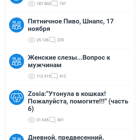
187 503
737
Пятничное Пиво, Шнапс, 17
ноября
25 126
235
Женские слезы...Вопрос к
мужчинам
112 315
412
Zosia:"Утонула в кошках!
Пожалуйста, помогите!!!" (часть
6)
31 635
301
Дневной, предвесенний.