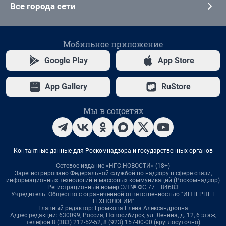
Все города сети
Мобильное приложение
Google Play
App Store
App Gallery
RuStore
Мы в соцсетях
Контактные данные для Роскомнадзора и государственных органов
Сетевое издание «НГС.НОВОСТИ» (18+)
Зарегистрировано Федеральной службой по надзору в сфере связи,
информационных технологий и массовых коммуникаций (Роскомнадзор)
Регистрационный номер ЭЛ № ФС 77— 84683
Учредитель: Общество с ограниченной ответственностью "ИНТЕРНЕТ
ТЕХНОЛОГИИ"
Главный редактор: Громкова Елена Александровна
Адрес редакции: 630099, Россия, Новосибирск, ул. Ленина, д. 12, 6 этаж,
телефон 8 (383) 212-52-52, 8 (923) 157-00-00 (круглосуточно)