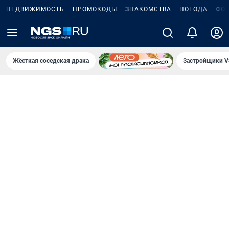
НЕДВИЖИМОСТЬ
ПРОМОКОДЫ
ЗНАКОМСТВА
ПОГОДА
ФО
Жёсткая соседская драка
Застройщики V