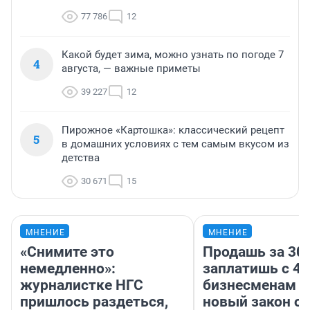
77 786
12
Какой будет зима, можно узнать по погоде 7
4
августа, — важные приметы
39 227
12
Пирожное «Картошка»: классический рецепт
5
в домашних условиях с тем самым вкусом из
детства
30 671
15
МНЕНИЕ
МНЕНИЕ
«Снимите это
Продашь за 300
немедленно»:
заплатишь с 40
журналистке НГС
бизнесменам г
пришлось раздеться,
новый закон о 