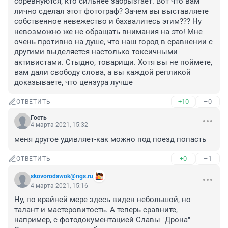
соревнуются, кто сильнее забрызгает. Вот что вам 
лично сделал этот фотограф? Зачем вы выставляете 
собственное невежество и бахвалитесь этим??? Ну 
невозможно же не обращать внимания на это! Мне 
очень противно на душе, что наш город в сравнении с 
другими выделяется настолько токсичными 
активистами. Стыдно, товарищи. Хотя вы не поймете, 
вам дали свободу слова, а вы каждой репликой 
доказываете, что цензура лучше
+10
–0
ОТВЕТИТЬ
Гость
4 марта 2021, 15:32
меня другое удивляет-как можно под поезд попасть
+0
–1
ОТВЕТИТЬ
skovorodawok@ngs.ru
4 марта 2021, 15:16
Ну, по крайней мере здесь виден небольшой, но 
талант и мастеровитость. А теперь сравните, 
например, с фотодокументацией Славы "Дрона" 