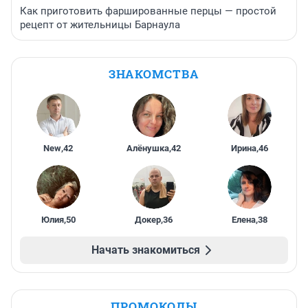
Как приготовить фаршированные перцы — простой
рецепт от жительницы Барнаула
ЗНАКОМСТВА
New
,
42
Алёнушка
,
42
Ирина
,
46
Юлия
,
50
Докер
,
36
Елена
,
38
Начать знакомиться
ПРОМОКОДЫ