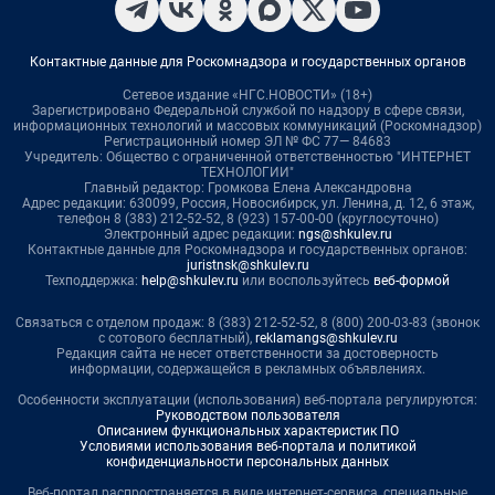
Контактные данные для Роскомнадзора и государственных органов
Сетевое издание «НГС.НОВОСТИ» (18+)
Зарегистрировано Федеральной службой по надзору в сфере связи,
информационных технологий и массовых коммуникаций (Роскомнадзор)
Регистрационный номер ЭЛ № ФС 77— 84683
Учредитель: Общество с ограниченной ответственностью "ИНТЕРНЕТ
ТЕХНОЛОГИИ"
Главный редактор: Громкова Елена Александровна
Адрес редакции: 630099, Россия, Новосибирск, ул. Ленина, д. 12, 6 этаж,
телефон 8 (383) 212-52-52, 8 (923) 157-00-00 (круглосуточно)
Электронный адрес редакции:
ngs@shkulev.ru
Контактные данные для Роскомнадзора и государственных органов:
juristnsk@shkulev.ru
Техподдержка:
help@shkulev.ru
или воспользуйтесь
веб-формой
Связаться с отделом продаж: 8 (383) 212-52-52, 8 (800) 200-03-83 (звонок
с сотового бесплатный),
reklamangs@shkulev.ru
Редакция сайта не несет ответственности за достоверность
информации, содержащейся в рекламных объявлениях.
Особенности эксплуатации (использования) веб-портала регулируются:
Руководством пользователя
Описанием функциональных характеристик ПО
Условиями использования веб-портала и политикой
конфиденциальности персональных данных
Веб-портал распространяется в виде интернет-сервиса, специальные