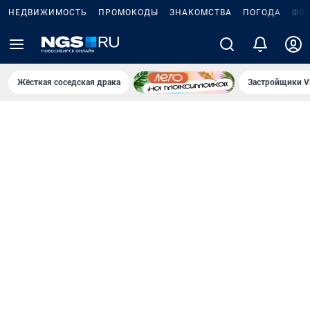
НЕДВИЖИМОСТЬ
ПРОМОКОДЫ
ЗНАКОМСТВА
ПОГОДА
ФО
Жёсткая соседская драка
Застройщики V