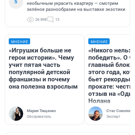
5
необычным украсить квартиру — смотрим
зелёное разнообразие на выставке экзотики
26 898
13
МНЕНИЕ
МНЕНИЕ
«Игрушки больше не
«Никого нельз
герои истории». Чему
победить». О ч
учит пятая часть
главный блокб
популярной детской
этого года, ко
франшизы и почему
бьет рекорды 
она полезна взрослым
прокате: честн
отзыв на «Оди
Нолана
Мария Тищенко
Стас Соколов
Обозреватель
Эксперт