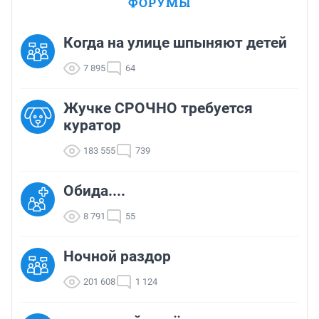
ФОРУМЫ
Когда на улице шпыняют детей
7 895
64
Жучке СРОЧНО требуется
куратор
183 555
739
Обида....
8 791
55
Ночной раздор
201 608
1 124