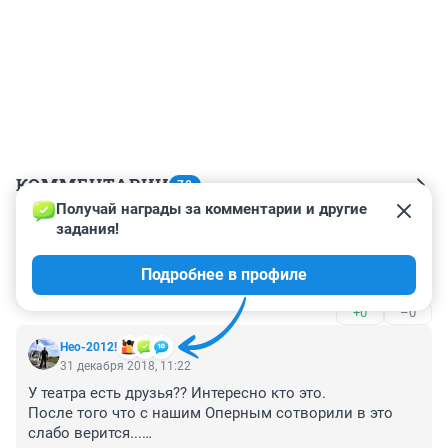
КОММЕНТАРИИ
78
Получай награды за комментарии и другие 
задания!
Гость
1 ноября 2021, 03:39
Подробнее в профиле
Какие они все сладкие мальчики!
+0
–0
Нео-2012!
31 декабря 2018, 11:22
У театра есть друзья?? Интересно кто это. 

После того что с нашим Оперным сотворили в это 
слабо верится...
