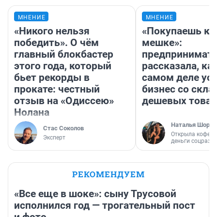
МНЕНИЕ
МНЕНИЕ
«Никого нельзя
«Покупаешь ко
победить». О чём
мешке»:
главный блокбастер
предпринимат
этого года, который
рассказала, как
бьет рекорды в
самом деле ус
прокате: честный
бизнес со скл
отзыв на «Одиссею»
дешевых това
Нолана
Наталья Шорох
Стас Соколов
Открыла кофейн
Эксперт
деньги соцразв
РЕКОМЕНДУЕМ
«Все еще в шоке»: сыну Трусовой
исполнился год — трогательный пост
и фото