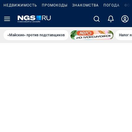
НЕДВИЖИМОСТЬ
ПРОМОКОДЫ
ЗНАКОМСТВА
ПОГОДА
ФО
«Майские» против подставщиков
Налог 