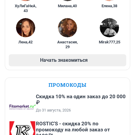
ХуЛиГаНкА
,
Милана
,
40
Елена
,
38
43
Лена
,
42
Анастасия
,
Mirak777
,
25
29
Начать знакомиться
ПРОМОКОДЫ
Скидка 10% на один заказ до 20 000
₽
До 31 августа, 2026
ROSTIC'S - скидка 20% по
промокоду на любой заказ от