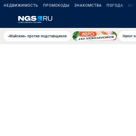
НЕДВИЖИМОСТЬ
ПРОМОКОДЫ
ЗНАКОМСТВА
ПОГОДА
ФО
«Майские» против подставщиков
Налог 