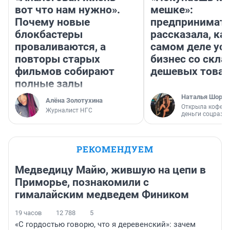
вот что нам нужно».
мешке»:
Почему новые
предпринимат
блокбастеры
рассказала, как
проваливаются, а
самом деле ус
повторы старых
бизнес со скл
фильмов собирают
дешевых това
полные залы
Наталья Шорох
Алёна Золотухина
Открыла кофейн
Журналист НГС
деньги соцразв
РЕКОМЕНДУЕМ
Медведицу Майю, жившую на цепи в
Приморье, познакомили с
гималайским медведем Фиником
19 часов
12 788
5
«С гордостью говорю, что я деревенский»: зачем