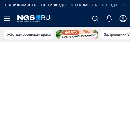
НЕДВИЖИМОСТЬ
ПРОМОКОДЫ
ЗНАКОМСТВА
ПОГОДА
ФО
Жёсткая соседская драка
Застройщики V