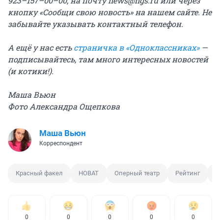
923–157–00–00, на почту
news@ngs.ru
или через
кнопку «Сообщи свою новость» на нашем сайте. Не
забывайте указывать контактный телефон.
А ещё у нас есть
страничка в «Одноклассниках»
—
подписывайтесь, там много интересных новостей
(и котики!).
Маша Вьюн
Фото Александра Ощепкова
Маша Вьюн
Корреспондент
Красный факел
НОВАТ
Оперный театр
Рейтинг
С
0
0
0
0
0