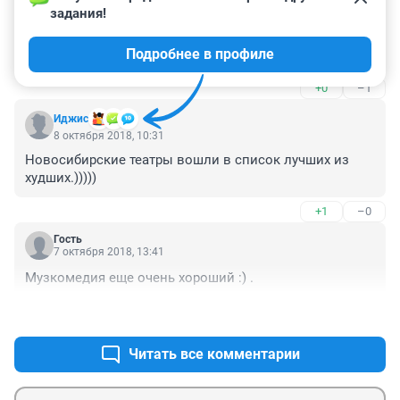
задания!
Из гордости города бывший оперный стал его 
позором. "Чудовищную репутацию" худрука отметили 
Подробнее в профиле
в том самом рейтинге Яндекса.

 Красный Факел и Старый дом - заслуженно!
+0
–1
Иджис
8 октября 2018, 10:31
Новосибирские театры вошли в список лучших из 
худших.)))))
+1
–0
Гость
7 октября 2018, 13:41
Музкомедия еще очень хороший :) .
+4
–0
Читать все комментарии