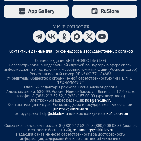
App Gallery
RuStore
Мы в соцсетях
Контактные данные для Роскомнадзора и государственных органов
Сетевое издание «НГС.НОВОСТИ» (18+)
Зарегистрировано Федеральной службой по надзору в сфере связи,
информационных технологий и массовых коммуникаций (Роскомнадзор)
Регистрационный номер ЭЛ № ФС 77— 84683
Учредитель: Общество с ограниченной ответственностью "ИНТЕРНЕТ
ТЕХНОЛОГИИ"
Главный редактор: Громкова Елена Александровна
Адрес редакции: 630099, Россия, Новосибирск, ул. Ленина, д. 12, 6 этаж,
телефон 8 (383) 212-52-52, 8 (923) 157-00-00 (круглосуточно)
Электронный адрес редакции:
ngs@shkulev.ru
Контактные данные для Роскомнадзора и государственных органов:
juristnsk@shkulev.ru
Техподдержка:
help@shkulev.ru
или воспользуйтесь
веб-формой
Связаться с отделом продаж: 8 (383) 212-52-52, 8 (800) 200-03-83 (звонок
с сотового бесплатный),
reklamangs@shkulev.ru
Редакция сайта не несет ответственности за достоверность
информации, содержащейся в рекламных объявлениях.