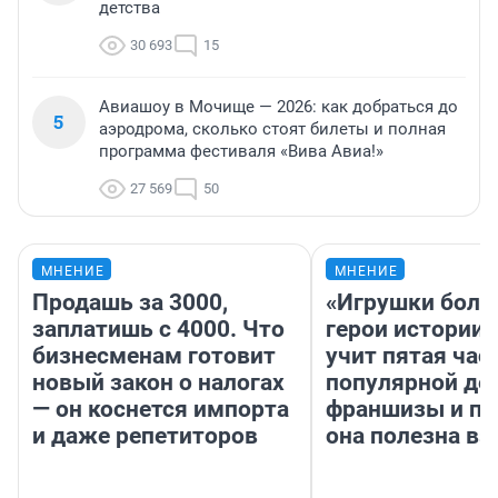
детства
30 693
15
Авиашоу в Мочище — 2026: как добраться до
5
аэродрома, сколько стоят билеты и полная
программа фестиваля «Вива Авиа!»
27 569
50
МНЕНИЕ
МНЕНИЕ
Продашь за 3000,
«Игрушки боль
заплатишь с 4000. Что
герои истории»
бизнесменам готовит
учит пятая час
новый закон о налогах
популярной де
— он коснется импорта
франшизы и п
и даже репетиторов
она полезна в