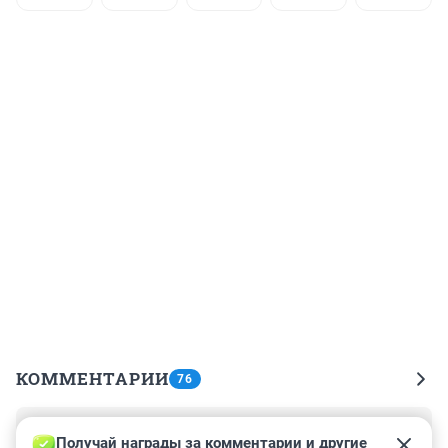
КОММЕНТАРИИ
76
Гость
8 октября 2018, 18:24
Получай награды за комментарии и другие 