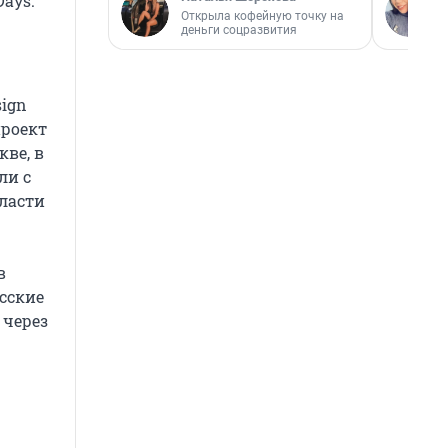
ays.
Открыла кофейную точку на
деньги соцразвития
sign
проект
кве, в
ли с
бласти
в
усские
 через