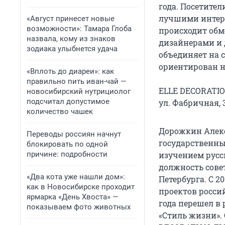
года. Посетите
лучшими интерь
«Август принесет новые
возможности»: Тамара Глоба
происходит об
назвала, кому из знаков
дизайнерами и 
зодиака улыбнется удача
объединяет на 
ориентирован н
«Вплоть до диареи»: как
правильно пить иван-чай —
ELLE DECORATION
новосибирский нутрициолог
подсчитал допустимое
ул. Фабричная, 
количество чашек
Дорожкин Алекс
Переводы россиян начнут
государственны
блокировать по одной
причине: подробности
изучением русск
должность сове
«Два кота уже нашли дом»:
Петербурга. С 
как в Новосибирске проходит
проектов россий
ярмарка «День Хвоста» —
года перешел в
показываем фото животных
«Стиль жизни». 