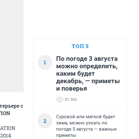
ТОП 5
По погоде 3 августа
1
можно определить,
каким будет
декабрь, — приметы
и поверья
87 365
терьере с
TION
Суровой или мягкой будет
2
зима, можно узнать по
RATION
погоде 5 августа — важные
 2014
приметы