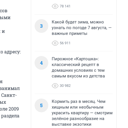
78 141
сов
ными
Какой будет зима, можно
3
узнать по погоде 7 августа, —
 и
важные приметы
56 911
о адресу:
Пирожное «Картошка»:
4
классический рецепт в
домашних условиях с тем
самым вкусом из детства
ся
30 982
 занимал
 Санкт-
Кормить раз в месяц. Чем
ных
5
хищным или необычным
юле 2009
украсить квартиру — смотрим
 раздела
зелёное разнообразие на
выставке экзотики