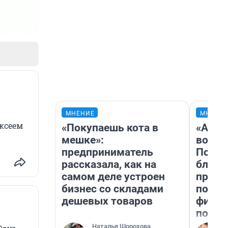
МНЕНИЕ
МНЕНИ
ксеем
«Покупаешь кота в
«Анал
мешке»:
вот ч
предприниматель
Почем
рассказала, как на
блокб
самом деле устроен
прова
бизнес со складами
повто
дешевых товаров
фильм
полны
Наталья Шорохова