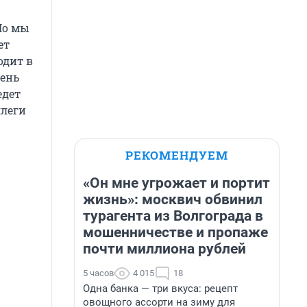
Но мы
ет
одит в
чень
едет
ллеги
РЕКОМЕНДУЕМ
«Он мне угрожает и портит
жизнь»: москвич обвинил
турагента из Волгограда в
мошенничестве и пропаже
почти миллиона рублей
5 часов
4 015
18
Одна банка — три вкуса: рецепт
овощного ассорти на зиму для