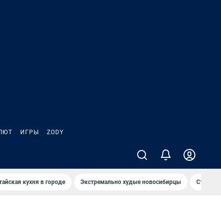
ЛЮТ
ИГРЫ
ZODY
тайская кухня в городе
Экстремально худые новосибирцы
Старт те