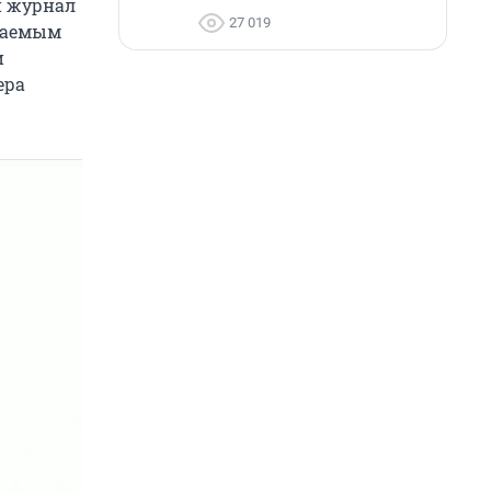
й журнал
27 019
аваемым
и
ера