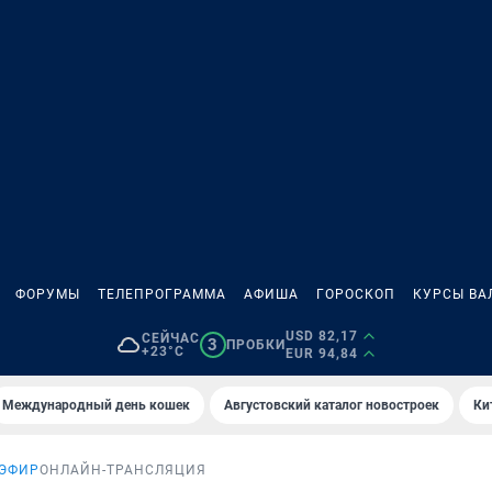
ФОРУМЫ
ТЕЛЕПРОГРАММА
АФИША
ГОРОСКОП
КУРСЫ ВА
USD 82,17
СЕЙЧАС
3
ПРОБКИ
+23°C
EUR 94,84
Международный день кошек
Августовский каталог новостроек
Ки
ЭФИР
ОНЛАЙН-ТРАНСЛЯЦИЯ