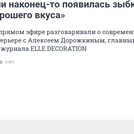
ии наконец-то появилась зыб
орошего вкуса»
 прямом эфире разговаривали о совреме
терьере с Алексеем Дорожкиным, главны
 журнала ELLE DECORATION
5 001