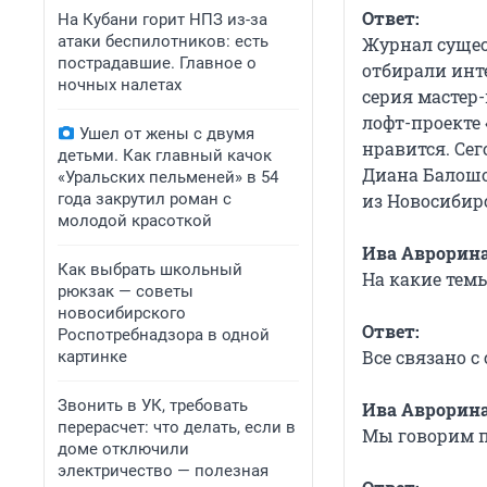
Ответ:
На Кубани горит НПЗ из-за
атаки беспилотников: есть
Журнал сущест
пострадавшие. Главное о
отбирали инт
ночных налетах
серия мастер-
лофт-проекте 
Ушел от жены с двумя
нравится. Сег
детьми. Как главный качок
Диана Балошо
«Уральских пельменей» в 54
из Новосибир
года закрутил роман с
молодой красоткой
Ива Аврорина
Как выбрать школьный
На какие тем
рюкзак — советы
новосибирского
Ответ:
Роспотребнадзора в одной
Все связано 
картинке
Звонить в УК, требовать
Ива Аврорина
перерасчет: что делать, если в
Мы говорим п
доме отключили
электричество — полезная