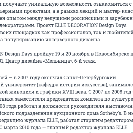
ли получают уникальную возможность ознакомиться с
ерными проектами, а в рамках лекций и мастер-клас
мен опытом между ведущими российскими и зарубеж
декораторами. Проект ELLE DECORATION Design Days
своих площадках как профессионалов, так и любителей
а популяризацию интерьерного дизайна.
 Design Days пройдут 19 и 20 ноября в Новосибирске п
31, Центр дизайна «Мельница», 6-й этаж.
ей — в 2007 году окончил Санкт-Петербургский
й университет (кафедра истории искусства), занимал
ой живописи и графики XVIII века. С 2007 по 2008 год
тника заместителя председателя комитета по культуре
2008 года работал в должности руководителя выставоч
ского подразделения аукционного дома Sotheby's. В и
 редакцию журнала ELLE, работал старшим редактором
С марта 2010 года — главный редактор журнала ELLE