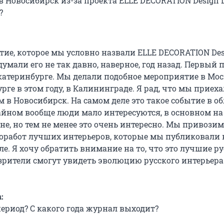
 Новосибирск из-за проекта ELLE DECORATION Design D
?
тие, которое мы условно назвали ELLE DECORATION De
умали его не так давно, наверное, год назад. Первый 
катеринбурге. Мы делали подобное мероприятие в Мос
рге в этом году, в Калининграде. Я рад, что мы приеха
 в Новосибирск. На самом деле это такое событие в о
айном вообще люди мало интересуются, в основном на
е, но тем не менее это очень интересно. Мы привозим
оработ лучших интерьеров, которые мы публиковали 
. Я хочу обратить внимание на то, что это лучшие р
 зрители смогут увидеть эволюцию русского интерьера
:
период? С какого года журнал выходит?