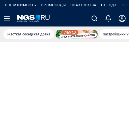
НЕДВИЖИМОСТЬ
ПРОМОКОДЫ
ЗНАКОМСТВА
ПОГОДА
ФО
Жёсткая соседская драка
Застройщики V