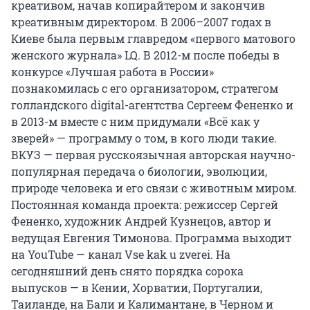
креативом, начав копирайтером и закончив
креативным директором. В 2006–2007 годах в
Киеве была первым главредом «первого матового
женского журнала» LQ. В 2012-м после победы в
конкурсе «Лучшая работа в России»
познакомилась с его организатором, стратегом
голландского digital-агентства Сергеем Фененко и
в 2013-м вместе с ним придумали «Всё как у
зверей» — программу о том, в кого люди такие.
ВКУЗ — первая русскоязычная авторская научно-
популярная передача о биологии, эволюции,
природе человека и его связи с животным миром.
Постоянная команда проекта: режиссер Сергей
Фененко, художник Андрей Кузнецов, автор и
ведущая Евгения Тимонова. Программа выходит
на YouTube — канал Vse kak u zverei. На
сегодняшний день снято порядка сорока
выпусков — в Кении, Хорватии, Португалии,
Таиланде, на Бали и Калимантане, в Черном и