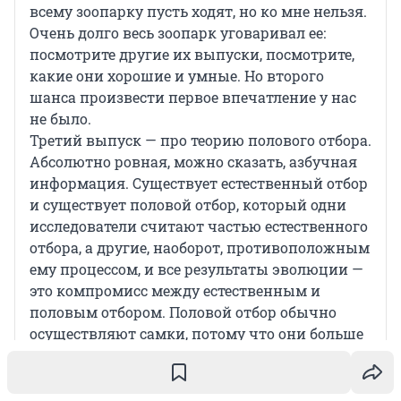
всему зоопарку пусть ходят, но ко мне нельзя.
Очень долго весь зоопарк уговаривал ее:
посмотрите другие их выпуски, посмотрите,
какие они хорошие и умные. Но второго
шанса произвести первое впечатление у нас
не было.
Третий выпуск — про теорию полового отбора.
Абсолютно ровная, можно сказать, азбучная
информация. Существует естественный отбор
и существует половой отбор, который одни
исследователи считают частью естественного
отбора, а другие, наоборот, противоположным
ему процессом, и все результаты эволюции —
это компромисс между естественным и
половым отбором. Половой отбор обычно
осуществляют самки, потому что они больше
вкладывают в потомство, поэтому они
находятся на позиции выбирающего. Поэтому
самцы должны быть хороши, боевыми, делать