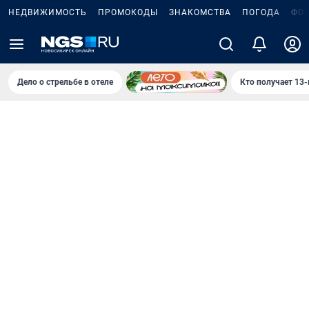
НЕДВИЖИМОСТЬ
ПРОМОКОДЫ
ЗНАКОМСТВА
ПОГОДА
ФО
Дело о стрельбе в отеле
Кто получает 13-