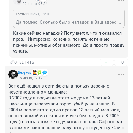
29 июня, 05:34
Гость
22 июня, 13:16
Да помню. Сколько было нападок в Ваш адрес. Кстати они я так понимаю и сейчас не окончились?
Какие сейчас нападки? Получается, что я оказался 
прав... Интересно, конечно, понять истинные 
причины, мотивы обвиняемого. Да и просто правду 
узнать.
+1
–0
ОТВЕТИТЬ
Безухов
16 июня, 02:12
Вот ещё нашел в сети факты в пользу версии о 
неустановленном маньяке:

В 2002 году в подьезде этого же дома 13-летней 
школьнице перерезали горло, убийцу не нашли. В 
2004-м возле этого дома пропал 13-летний мальчик, 
он шел домой из школы и исчез без следов. В 2009 
году (то есть в том же году, когда пропала Сафонова) 
в этом же районе нашли задушенную студентку Юлию 