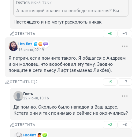
Гость
16 июня, 13:07
А настоящий значит на свободе останется? Вы вообще осознаете?
Настоящего и не могут расколоть никак
+0
–1
ОТВЕТИТЬ
Нео Лит
16 июня, 02:19
Я петрич, если помните такого. Я общался с Андреем 
и он молодец, что возобновил эту тему. Заодно 
поищите в сети пьесу Лифт (альманах Ликбез).
+9
–7
ОТВЕТИТЬ
2
Гость
22 июня, 13:16
Да помню. Сколько было нападок в Ваш адрес. 
Кстати они я так понимаю и сейчас не окончились?
+3
–0
ОТВЕТИТЬ
НеоЛит