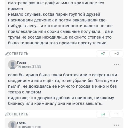
смотрела разные докфильмы о криминале тех 
времён

немало случаев, когда парни группой друзей 
насиловали девчонок и потом закапывали где-
нибудь в лесу... и к ответственности далеко не все 
привлекались или сроки смешные получали... да и 
трупы не всегда находили...в какой-то степени это 
было типичное для того времени преступление
+7
–2
ОТВЕТИТЬ
Гость
16 июня, 21:55
если бы ирина была такая богатая или с секретными 
сведениями или ещё что, то её убрали бы "без шума и 
пыли", не дожидаясь её ночного похода в кино и без 
театра с лифтом

видно же, что девушка добрая и наивная, никакому 
бизнесу или криминалу она не могла мешать...
+4
–1
ОТВЕТИТЬ
Гость
16 июня, 21:30