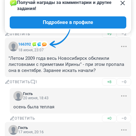
19 июня, 16:48
Получай награды за комментарии и другие 
задания!
А с чего вообще решили, что она зашла в подъезд, но 
в квартире так и не появилась? Может и не заходила 
Подробнее в профиле
она никуда, там все тольок со слов этого ухажера
+9
–2
ОТВЕТИТЬ
166392
18 июня, 23:07
"Летом 2009 года весь Новосибирск обклеили 
листовками с приметами Ирины" - при этом пропала 
она в сентябре. Заранее искать начали?
+8
–0
ОТВЕТИТЬ
1
Гость
20 июня, 18:43
осень была теплая
+0
–0
ОТВЕТИТЬ
Гость
17 июня, 20:16