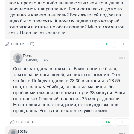
все и произошло либо вышла с этим кем то и ушла в 
неизвестном направлении. Если осталась в доме то 
где тело и как его вынесли? Всех жителей подЪезда 
надо было просеять. А почему подвал про который 
говорится в статье не обследовали? Много моментов 
есть. Надо искать зацепки..
+1
–1
ОТВЕТИТЬ
1
Гость
10 июля, 03:46
Она не заходила в подъезд. В кино они не были, 
там опрашивали людей, их никто не помнил. Они 
якобы в Победу ходили, в 23.30 выехали и в 23.55 
она, по словам убийцы, вышла из машины. Без 
пробок минимальное время в пути 33 минуты. Если 
он гнал как бешеный, ладно, за 25 минут доехали. 
Но это люди после свидания, не секунды же они 
прощались. Вот тут и не клеится уже тайминг
+4
–0
ОТВЕТИТЬ
Гость