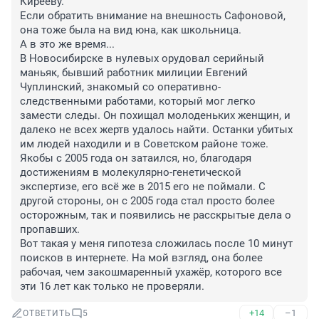
Кирееву. 

Если обратить внимание на внешность Сафоновой, 
она тоже была на вид юна, как школьница. 

А в это же время...

В Новосибирске в нулевых орудовал серийный 
маньяк, бывший работник милиции Евгений 
Чуплинский, знакомый со оперативно-
следственными работами, который мог легко 
замести следы. Он похищал молоденьких женщин, и 
далеко не всех жертв удалось найти. Останки убитых 
им людей находили и в Советском районе тоже. 
Якобы с 2005 года он затаился, но, благодаря 
достижениям в молекулярно-генетической 
экспертизе, его всё же в 2015 его не поймали. С 
другой стороны, он с 2005 года стал просто более 
осторожным, так и появились не расскрытые дела о 
пропавших. 

Вот такая у меня гипотеза сложилась после 10 минут 
поисков в интернете. На мой взгляд, она более 
рабочая, чем закошмаренный ухажёр, которого все 
эти 16 лет как только не проверяли.
+14
–1
ОТВЕТИТЬ
5