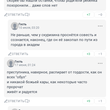
скорее бы нашли останки, чтобы родители ребёнка 
похоронили... даже слов нет
+7
–0
ОТВЕТИТЬ
1
Гость
10 июля, 03:20
Не раньше, чем у скурихина проснётся совесть и 
сознается, наконец, где он её закопал по пути из 
города в академ
+3
–1
ОТВЕТИТЬ
Гость
17 июня, 01:24
преступника, наверное, распирает от гордости, как он 
всех "обул"

и никакой божьей кары, как некоторые часто 
пророчат

живёт и радуется
+9
–1
ОТВЕТИТЬ
1