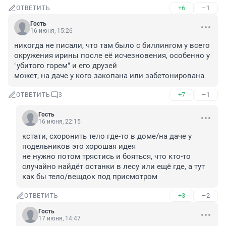
+6
–1
ОТВЕТИТЬ
Гость
16 июня, 15:26
никогда не писали, что там было с биллингом у всего 
окружения ирины после её исчезновения, особенно у 
"убитого горем" и его друзей

может, на даче у кого закопана или забетонирована
+7
–1
ОТВЕТИТЬ
3
Гость
16 июня, 22:15
кстати, схоронить тело где-то в доме/на даче у 
подельников это хорошая идея

не нужно потом трястись и бояться, что кто-то 
случайно найдёт останки в лесу или ещё где, а тут 
как бы тело/вещдок под присмотром
+3
–2
ОТВЕТИТЬ
Гость
17 июня, 14:47