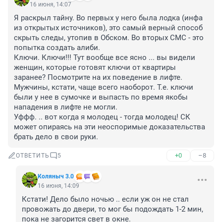
16 июня, 14:07
Я раскрыл тайну. Во первых у него была лодка (инфа 
из открытых источников), это самый верный способ 
скрыть следы, утопив в Обском. Во вторых СМС - это 
попытка создать алиби. 

Ключи. Ключи!!! Тут вообще все ясно ... вы видели 
женщин, которые готовят ключи от квартиры 
заранее? Посмотрите на их поведение в лифте. 
Мужчины, кстати, чаще всего наоборот. Т.е. ключи 
были у нее в сумочке и выпасть по время якобы 
нападения в лифте не могли.

Уффф. .. вот когда я молодец - тогда молодец! СК 
может опираясь на эти неоспоримые доказательства 
брать дело в свои руки.
+0
–8
ОТВЕТИТЬ
5
Коляныч 3.0
16 июня, 14:09
Кстати! Дело было ночью .. если уж он не стал 
провожать до двери, то мог бы подождать 1-2 мин, 
пока не загорится свет в окне.
