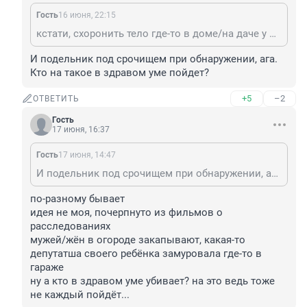
Гость
16 июня, 22:15
кстати, схоронить тело где-то в доме/на даче у подельников это хорошая идея не нужно потом трястись и бояться, что кто-то случайно найдёт останки в лесу или ещё где, а тут как бы тело/вещдок под присмотром
И подельник под срочищем при обнаружении, ага.

Кто на такое в здравом уме пойдет?
+5
–2
ОТВЕТИТЬ
Гость
17 июня, 16:37
Гость
17 июня, 14:47
И подельник под срочищем при обнаружении, ага. Кто на такое в здравом уме пойдет?
по-разному бывает

идея не моя, почерпнуто из фильмов о 
расследованиях

мужей/жён в огороде закапывают, какая-то 
депутатша своего ребёнка замуровала где-то в 
гараже

ну а кто в здравом уме убивает? на это ведь тоже 
не каждый пойдёт...