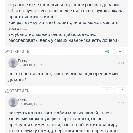
странное исчезновение и странное рассследование...

я бы в случае чего ключи ещё сильнее в руках зажала, 
просто инстинктивно

как раз сумку можно бросить, тк она может мешать 
убегать...

уж убийство можно было добросовестно 
расследовать, ведь у самих наверняка есть дочери?
+3
–2
ОТВЕТИТЬ
Гость
17 июня, 19:06
не прошло и ста лет, как появился подозреваемый...

доколе?
+1
–2
ОТВЕТИТЬ
Гость
17 июня, 18:58
потерять ключи - это фобия многих людей, плюс 
ключами можно ударить преступника, плюс 
преступник, имея ключи, охотно обчистит квартиру... 
то есть сумку-помаду-перчатки-телефон преступник 