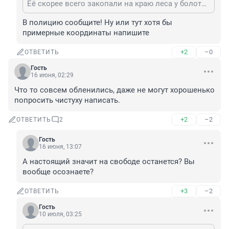
Её скорее всего закопали на краю леса у болота по дороге, что идёт в лес напротив свёртка к СКТБ "Катализатор". В те годы видел такое захоронение, ещё удивился, что большеватое даже для дога или кавказской овчарки. Да и хоронят наверху: там песок. А тут была кромка лес-болото.
В полицию сообщите! Ну или тут хотя бы 
примерные координаты напишите
+2
–0
ОТВЕТИТЬ
Гость
16 июня, 02:29
Что то совсем обленились, даже не могут хорошенько 
попросить чистуху написать.
+2
–2
ОТВЕТИТЬ
2
Гость
16 июня, 13:07
А настоящий значит на свободе останется? Вы 
вообще осознаете?
+3
–2
ОТВЕТИТЬ
Гость
10 июля, 03:25