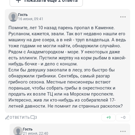
Показать ещё 2 ответа
Гость
16 июня, 09:41
Помните, лет 10 назад парень пропал в Каменке. 
Русланом, кажется, звали. Так вот недавно нашли его 
машину на дне озера, а в ней - тpyп владельца. А ведь 
тоже годами не могли найти, обнаружили случайно.

Рядом с Академгородком - море. У некоторых даже 
есть эллинги. Пустили жертву на корм рыбам в какой-
нибудь бочке - и дело с концом.

Если бы девушку закопали в лесу, это быстро бы 
обнаружили грибники. Сентябрь, самый разгар 
грибного сезона. Местные пенсионеры встают 
пораньше, чтобы собрать грибы в окрестностях и 
продать их возле ТЦ или на Морском проспекте. 
Интересно, жив ли кто-нибудь из собирателей 17-
летней давности. Не помнит ли странных раскопок?
+9
–0
ОТВЕТИТЬ
3
Гость
21 июня, 22:40