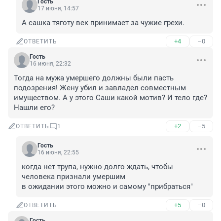
Гость
17 июня, 14:57
А сашка тяготу век принимает за чужие грехи.
+4
–0
ОТВЕТИТЬ
Гость
16 июня, 22:32
Тогда на мужа умершего должны были пасть 
подозрения! Жену убил и завладел совместным 
имуществом. А у этого Саши какой мотив? И тело где? 
Нашли его?
+2
–5
ОТВЕТИТЬ
1
Гость
16 июня, 22:55
когда нет трупа, нужно долго ждать, чтобы 
человека признали умершим

в ожидании этого можно и самому "прибраться"
+5
–0
ОТВЕТИТЬ
Гость