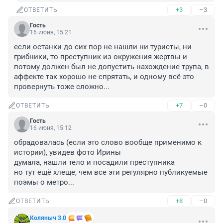
+3
–3
ОТВЕТИТЬ
Гость
16 июня, 15:21
если останки до сих пор не нашли ни туристы, ни 
грибники, то преступник из окружения жертвы и 
потому должен был не допустить нахождение трупа, в 
аффекте так хорошо не спрятать, и одному всё это 
провернуть тоже сложно...
+7
–0
ОТВЕТИТЬ
Гость
16 июня, 15:12
обрадовалась (если это слово вообще применимо к 
истории), увидев фото Ирины

думала, нашли тело и посадили преступника

но тут ещё хлеще, чем все эти регулярно публикуемые 
поэмы о метро...
+8
–0
ОТВЕТИТЬ
Коляныч 3.0