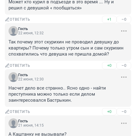
Может кто курил в подъезде в это время …. Ну и 
решил с девушкой « пообщаться»
+1
–0
ОТВЕТИТЬ
Гость
22 июня, 12:32
Так почему этот скурихин не проводил девушку до 
квартиры? Почему только утром сын и сам скурихин 
спохватились что девушка не пришла домой?
+0
–0
ОТВЕТИТЬ
Гость
22 июня, 12:30
Насчет дело все странно.. Ясно одно - найти 
преступника можно только если делом 
заинтересовался Бастрыкин.
+0
–0
ОТВЕТИТЬ
Гость
21 июня, 14:15
А Каштанку не вызывали?