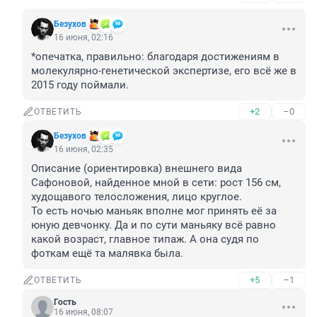
Безухов
16 июня, 02:16
*опечатка, правильно: благодаря достижениям в 
молекулярно-генетической экспертизе, его всё же в 
2015 году поймали.
+2
–0
ОТВЕТИТЬ
Безухов
16 июня, 02:35
Описание (ориентировка) внешнего вида 
Сафоновой, найденное мной в сети: рост 156 см, 
худощавого телосложения, лицо круглое. 

То есть ночью маньяк вполне мог принять её за 
юную девчонку. Да и по сути маньяку всё равно 
какой возраст, главное типаж. А она судя по 
фоткам ещё та малявка была.
+5
–1
ОТВЕТИТЬ
Гость
16 июня, 08:07