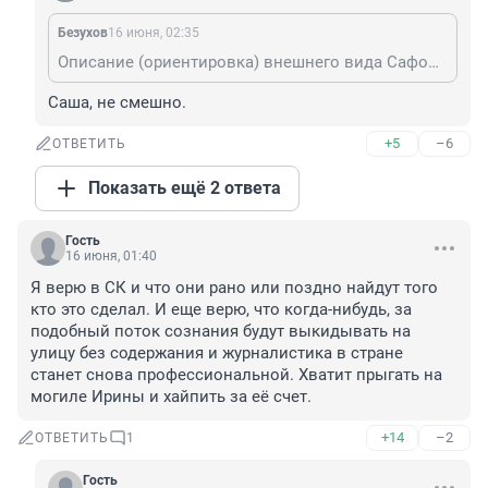
Безухов
16 июня, 02:35
Описание (ориентировка) внешнего вида Сафоновой, найденное мной в сети: рост 156 см, худощавого телосложения, лицо круглое. То есть ночью маньяк вполне мог принять её за юную девчонку. Да и по сути маньяку всё равно какой возраст, главное типаж. А она судя по фоткам ещё та малявка была.
Саша, не смешно.
+5
–6
ОТВЕТИТЬ
Показать ещё 2 ответа
Гость
16 июня, 01:40
Я верю в СК и что они рано или поздно найдут того 
кто это сделал. И еще верю, что когда-нибудь, за 
подобный поток сознания будут выкидывать на 
улицу без содержания и журналистика в стране 
станет снова профессиональной. Хватит прыгать на 
могиле Ирины и хайпить за её счет.
+14
–2
ОТВЕТИТЬ
1
Гость