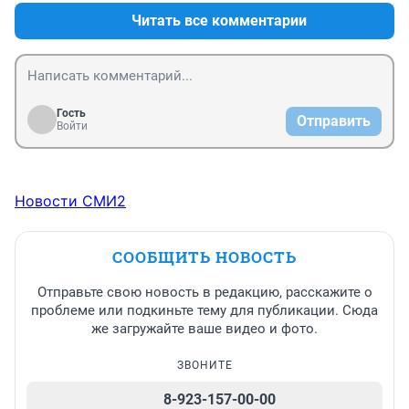
то встретила случайно, скорее того с кем была 
Читать все комментарии
знакома и с ним дальше либо зашла в квартиру, где 
все и произошло либо вышла с этим кем то и ушла в 
неизвестном направлении. Если осталась в доме то 
где тело и как его вынесли? Всех жителей подЪезда 
надо было просеять. А почему подвал про который 
Гость
Отправить
говорится в статье не обследовали? Много моментов 
Войти
есть. Надо искать зацепки..
Новости СМИ2
СООБЩИТЬ НОВОСТЬ
Отправьте свою новость в редакцию, расскажите о
проблеме или подкиньте тему для публикации. Сюда
же загружайте ваше видео и фото.
ЗВОНИТЕ
8-923-157-00-00