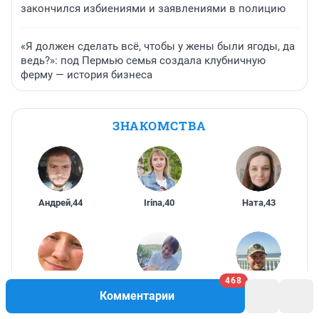
закончился избиениями и заявлениями в полицию
«Я должен сделать всё, чтобы у жены были ягоды, да
ведь?»: под Пермью семья создала клубничную
ферму — история бизнеса
ЗНАКОМСТВА
Андрей
,
44
Irina
,
40
Ната
,
43
468
Ирина
,
44
Марина
,
54
Александр
,
Комментарии
42