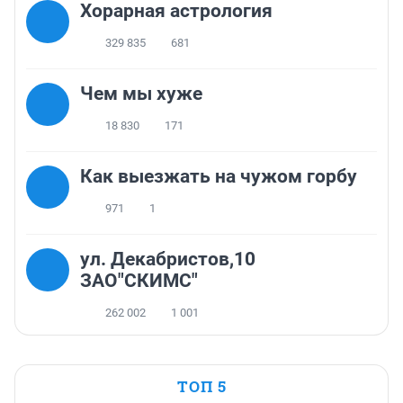
Хорарная астрология
329 835
681
Чем мы хуже
18 830
171
Как выезжать на чужом горбу
971
1
ул. Декабристов,10
ЗАО"СКИМС"
262 002
1 001
ТОП 5