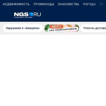
НЕДВИЖИМОСТЬ
ПРОМОКОДЫ
ЗНАКОМСТВА
ПОГОДА
ФО
Нарушения в «Авиценне»
Роботы-доставщ