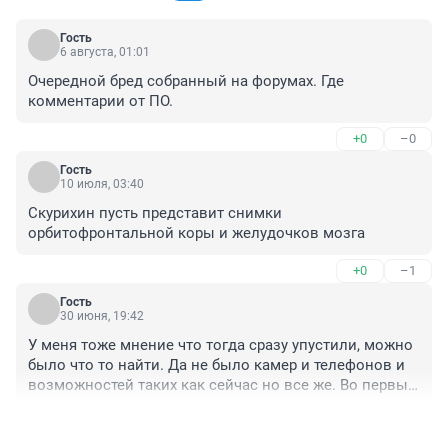
Гость
6 августа, 01:01
Очередной бред собранный на форумах. Где 
комментарии от ПО.
+0
–0
Гость
10 июля, 03:40
Скурихин пусть представит снимки 
орбитофронтальной коры и желудочков мозга
+0
–1
Гость
30 июня, 19:42
У меня тоже мнение что тогда сразу упустили, можно 
было что то найти. Да не было камер и телефонов и 
возможностей таких как сейчас но все же. Во первых 
муж, если алиби 100% то отпадает, второе этот 
+1
–1
Александр, но тоже не колется он как видно. Третье. 
Зашла в подЪезд, либо кто то ждал её там, либо кого 