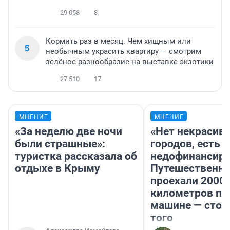
29 058
8
Кормить раз в месяц. Чем хищным или
5
необычным украсить квартиру — смотрим
зелёное разнообразие на выставке экзотики
27 510
17
МНЕНИЕ
МНЕНИЕ
«За неделю две ночи
«Нет некрасив
были страшные»:
городов, есть
туристка рассказала об
недофинансиро
отдыхе в Крыму
Путешественн
проехали 2000
километров по 
машине — стои
того